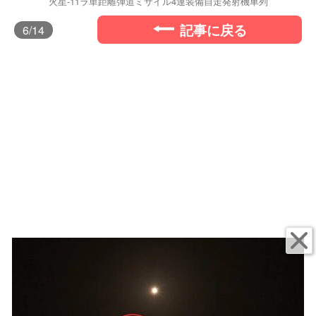
火星-11ラ単距離弾道ミサイル4連装備自走発射機車列
記事に戻る
6
/14