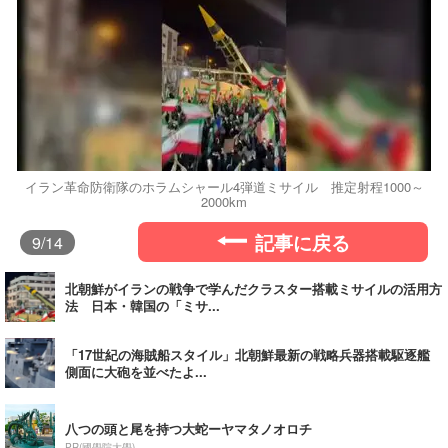
イラン革命防衛隊のホラムシャール4弾道ミサイル 推定射程1000～
2000km
記事に戻る
9
/14
北朝鮮がイランの戦争で学んだクラスター搭載ミサイルの活用方
法 日本・韓国の「ミサ...
「17世紀の海賊船スタイル」北朝鮮最新の戦略兵器搭載駆逐艦
側面に大砲を並べたよ...
八つの頭と尾を持つ大蛇ーヤマタノオロチ
PR(國學院大學)