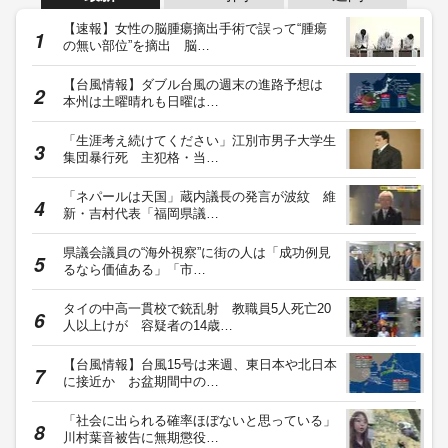
【速報】女性の脳腫瘍摘出手術で誤って“腫瘍
の無い部位”を摘出 脳…
【台風情報】ダブル台風の週末の進路予想は
本州は土曜晴れも日曜は…
「生涯考え続けてください」江別市男子大学生
集団暴行死 主犯格・当…
「ネパールは天国」蔵内議長の発言が波紋 維
新・吉村代表「福岡県議…
県議会議員の“海外視察”に街の人は「成功例見
るなら価値ある」「市…
タイの中高一貫校で銃乱射 教職員5人死亡20
人以上けが 容疑者の14歳…
【台風情報】台風15号は来週、東日本や北日本
に接近か お盆期間中の…
「社会に出られる確率ほぼないと思っている」
川村葉音被告に無期懲役…