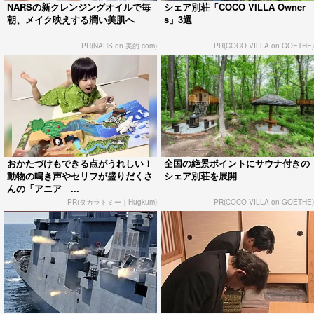
NARSの新クレンジングオイルで毎
シェア別荘「COCO VILLA Owner
朝、メイク映えする潤い美肌へ
s」3選
PR(NARS on 美的.com)
PR(COCO VILLA on GOETHE)
おかたづけもできる点がうれしい！
全国の絶景ポイントにサウナ付きの
動物の鳴き声やセリフが盛りだくさ
シェア別荘を展開
んの「アニア ...
PR(タカラトミー｜Hugkum)
PR(COCO VILLA on GOETHE)