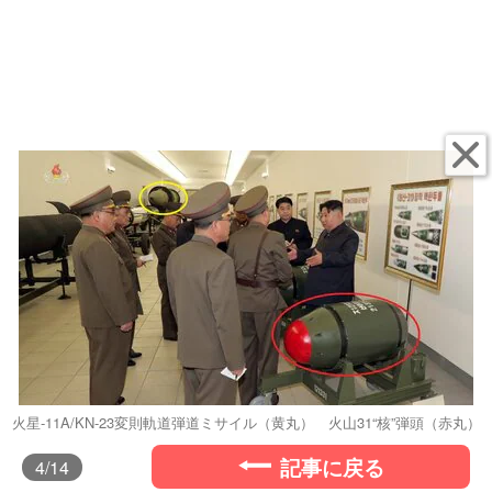
火星-11A/KN-23変則軌道弾道ミサイル（黄丸） 火山31“核”弾頭（赤丸）
記事に戻る
4
/14