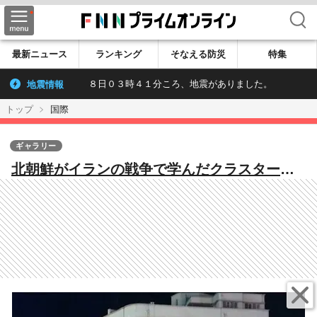
検索
最新ニュース
ランキング
そなえる防災
特集
地震情報
８日０３時４１分ころ、地震がありました。
トップ
国際
ギャラリー
北朝鮮がイランの戦争で学んだクラスター搭
載ミサイルの活用方法 日本・韓国の「ミサ
イル防衛」も突破可能な新戦術