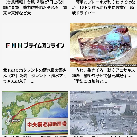
【台風情報】台風13号は7日ごろ沖
「簡単にブレーキが利くわけではな
縄に直撃 勢力維持のおそれも 関
い」10トン積み走行中に震度7 65
東や東海など太...
歳ドライバー...
元ものまねタレントの清水良太郎さ
「うわ、生きてる」動くアニサキス
ん（37）死去 タレント・清水アキ
25匹 酢やワサビでは死滅せず…
ラさんの息子｜...
「予防には加熱と...