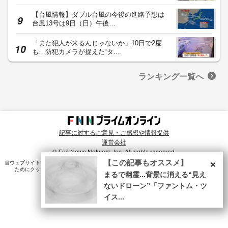
【台風情報】ダブル台風の今後の進路予想は
台風13号は9日（日）午後…
「また犯人が来るんじゃないか」10日で2度
も…防犯カメラが捉えた“タ…
ランキング一覧へ
記事に対するご意見・ご感想や情報提供
運営会社
© Fuji News Network, Inc. All rights reserved.
×
【この記事もオススメ】
当ウェブサイトでは、ユーザのニーズ・興味・関⼼に合致したコンテンツや広告配信を提供する
ためにクッキーを使⽤しています。詳細は、
プライバシーポリシー
をご確認ください。
まるで幽霊...背景に消える“見え
ないドローン”「ファントム・ツ
イス...