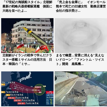
「17世紀の海賊船スタイル」北朝鮮
「売上金を金庫に」 イオンモール
最新の戦略兵器搭載駆逐艦 側面に
熊本で死亡の22歳女性 勤務店運営
大砲を並べたよ...
会社の指示受け...
北朝鮮がイランの戦争で学んだクラ
まるで幽霊…背景に消える“見えな
スター搭載ミサイルの活用方法 日
いドローン”「ファントム・ツイス
本・韓国の「ミサ...
ト」開発 扇風機...