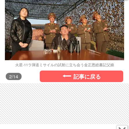
火星-11ラ弾道ミサイルの試射に立ち会う金正恩総書記父娘
記事に戻る
2
/14