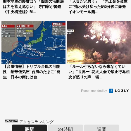
熊本地震の影響は？「四国の活断層
「人災だと思う」 “売上金を金庫
は力を蓄え危ない」 専門家が警鐘
に”指示受け戻った約5分後に爆発
《中央構造線》M...
イオンモール熊...
【台風情報】トリプル台風の可能
「ルール守らないなら来なくてい
性 熱帯低気圧“台風のたまご”発
い」“世界一”花火大会で禁止行為相
生 日本の南には台...
次ぎ怒りの声 場...
Recommended by
アクセスランキング
最新
24時間
週間