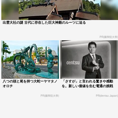
出雲大社の謎 古代に存在した巨大神殿のルーツに迫る
PR(國學院大學)
八つの頭と尾を持つ大蛇ーヤマタノ
「さすが」と言われる驚きや感動
オロチ
を。新しい価値を生む電通の挑戦
PR(國學院大學)
PR(dentsu Japan)