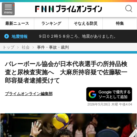
検索
最新ニュース
ランキング
そなえる防災
特集
地震情報
９日０２時５８分ころ、地震がありました。
トップ
社会
事件・事故・裁判
バレーボール協会が日本代表選手の所持品検
査と尿検査実施へ 大麻所持容疑で佐藤駿一
郎容疑者逮捕受けて
プライムオンライン編集部
2026年5月28日 木曜 午後4:04