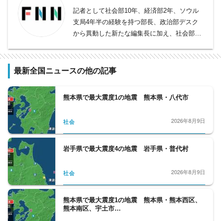
記者として社会部10年、経済部2年、ソウル
支局4年半の経験を持つ部長、政治部デスク
から異動した新たな編集長に加え、社会部デ
スク、社会部記者、経済部記者、モスクワ支
局長、国際取材部記者、報道番組ディレクタ
ー・プロデューサー、バラエティー制作者、
最新全国ニュースの他の記事
元日経新聞記者、元Yahoo!ニュース編集者、
元スポーツ紙記者など様々な専門性を持つ副
熊本県で最大震度1の地震 熊本県・八代市
編集長・デスクを合わせ11人が所属。事件や
事故、政治に経済、芸能やスポーツまで、あ
2026年8月9日
社会
らゆるニュースを取り扱うプロ集団です。
岩手県で最大震度4の地震 岩手県・普代村
2026年8月9日
社会
熊本県で最大震度1の地震 熊本県・熊本西区、
熊本南区、宇土市…