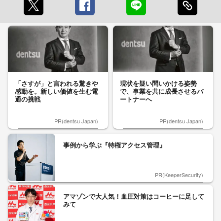
「さすが」と言われる驚きや
現状を疑い問いかける姿勢
感動を。新しい価値を生む電
で、事業を共に成長させるパ
通の挑戦
ートナーへ
PR(dentsu Japan)
PR(dentsu Japan)
事例から学ぶ『特権アクセス管理』
PR(KeeperSecurity)
アマゾンで大人気！血圧対策はコーヒーに足して
みて