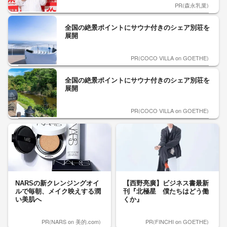
PR(森永乳業)
全国の絶景ポイントにサウナ付きのシェア別荘を
展開
PR(COCO VILLA on GOETHE)
全国の絶景ポイントにサウナ付きのシェア別荘を
展開
PR(COCO VILLA on GOETHE)
NARSの新クレンジングオイ
【西野亮廣】ビジネス書最新
ルで毎朝、メイク映えする潤
刊『北極星 僕たちはどう働
い美肌へ
くか』
PR(NARS on 美的.com)
PR(FINCHI on GOETHE)