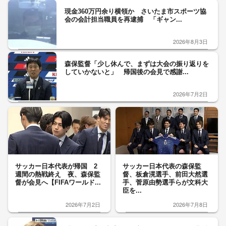
現金360万円余り横領か さいたま市スポーツ協
会の会計担当職員を再逮捕 「ギャン...
2026年8月3日
森保監督「少し休んで、まずは大会の振り返りを
していかないと」 帰国後の会見で感謝...
2026年7月2日
サッカー日本代表が帰国 2
サッカー日本代表の森保監
週間の熱戦終え 夜、森保監
督、板倉滉選手、前田大然選
督が会見へ【FIFAワールド...
手、菅原由勢選手らが文科大
臣を...
2026年7月2日
2026年7月8日