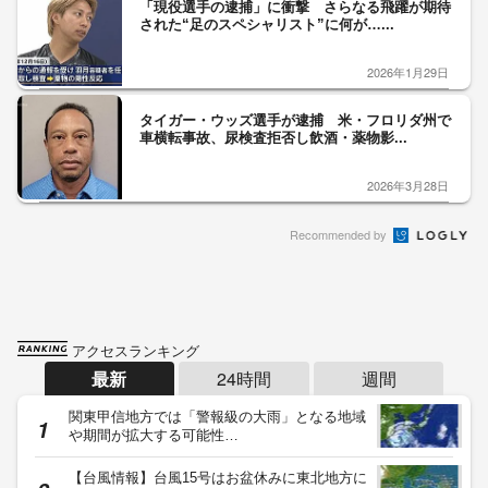
「現役選手の逮捕」に衝撃 さらなる飛躍が期待
された“足のスペシャリスト”に何が…...
2026年1月29日
タイガー・ウッズ選手が逮捕 米・フロリダ州で
車横転事故、尿検査拒否し飲酒・薬物影...
2026年3月28日
Recommended by
アクセスランキング
最新
24時間
週間
関東甲信地方では「警報級の大雨」となる地域
や期間が拡大する可能性…
【台風情報】台風15号はお盆休みに東北地方に