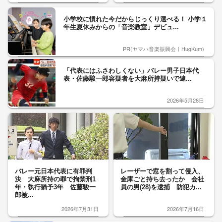
小学校に慣れた今だからじっくり選べる！ 小学１
年生夏休みからの「音楽教室」デビュ...
PR(ヤマハ音楽振興会｜HugKum)
「代表にはふさわしくない」バレー男子日本代
表・佐藤駿一郎容疑者を大麻所持疑いで逮...
2026年5月28日
バレー元日本代表に有罪判
レーザーで窓を割って侵入、
決 大麻所持の罪で拘禁刑1
金庫ごと持ち去ったか 会社
年・執行猶予3年 佐藤駿一
員の男(28)を逮捕 防犯カ...
郎被...
2026年7月31日
2026年7月16日