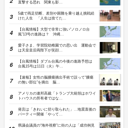
直撃する恐れ 関東も影…
5歳で両足切断、差別や困難を乗り越え挑戦続
けた人生 「人生は捨てた…
【台風情報】大型で非常に強い“ノロノロ台
風”13号の進路は？ 沖縄…
愛子さま、学習院幼稚園での思い出 運動会で
は天皇皇后両陛下が笑顔…
【台風情報】ダブル台風の今後の進路予想は
台風15号は11日（火）午…
【速報】女性の脳腫瘍摘出手術で誤って“腫瘍
の無い部位”を摘出 脳…
アメリカの連邦高裁「トランプ大統領はホワイ
トハウスの所有者ではな…
発言は「きれいに切り取られた」…地震直後の
パーティー開催「やって…
県議会議員の“海外視察”に街の人は「成功例見