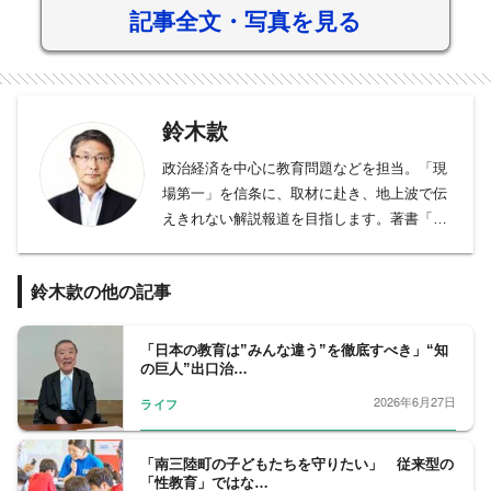
記事全文・写真を見る
鈴木款
政治経済を中心に教育問題などを担当。「現
場第一」を信条に、取材に赴き、地上波で伝
えきれない解説報道を目指します。著書「日
本のパラリンピックを創った男 中村裕」「小
泉進次郎 日本の未来をつくる言葉」、「日経
鈴木款の他の記事
電子版の読みかた」、編著「2020教育改革の
キモ」。趣味はマラソン、ウインドサーフィ
ン。2017年サハラ砂漠マラソン（全長250キ
「日本の教育は”みんな違う”を徹底すべき」“知
の巨人”出口治…
ロ）走破。2020年早稲田大学院スポーツ科学
研究科卒業。
2026年6月27日
ライフ
フジテレビ報道局解説委員。1961年北海道生
まれ、早稲田大学卒業後、農林中央金庫に入
「南三陸町の子どもたちを守りたい」 従来型の
庫しニューヨーク支店などを経て1992年フジ
「性教育」ではな…