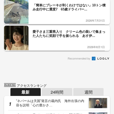
「簡単にブレーキが利くわけではない」10トン積
み走行中に震度7 65歳ドライバー...
2026年7月31日
愛子さま三重県入り クリーム色の装いで集まっ
た人たちに笑顔で手を振られる あす伊...
2026年8月1日
Recommended by
アクセスランキング
最新
24時間
週間
“ネパールは天国”発言の蔵内氏 海外出張の内
容を説明「心の豊かさ…