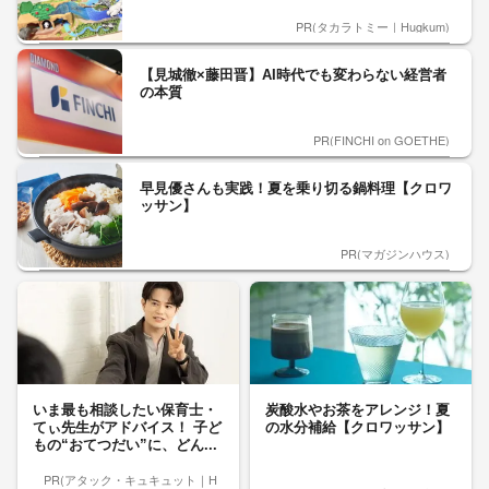
PR(タカラトミー｜Hugkum)
【見城徹×藤田晋】AI時代でも変わらない経営者
の本質
PR(FINCHI on GOETHE)
早見優さんも実践！夏を乗り切る鍋料理【クロワ
ッサン】
PR(マガジンハウス)
いま最も相談したい保育士・
炭酸水やお茶をアレンジ！夏
てぃ先生がアドバイス！ 子ど
の水分補給【クロワッサン】
もの“おてつだい”に、どん...
PR(アタック・キュキュット｜H