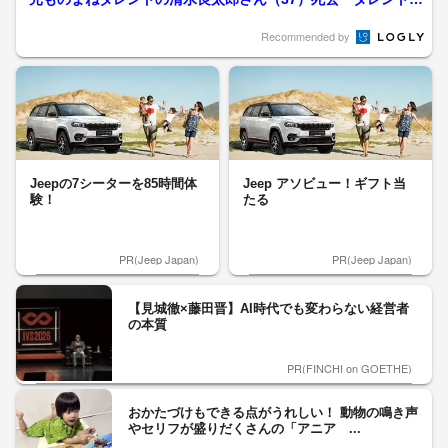
清水アキラさんの息子
Recommended by
Jeepの7シーターを85時間体
Jeep アソビュー！ギフト当
験！
たる
PR(Jeep Japan)
PR(Jeep Japan)
【見城徹×藤田晋】AI時代でも変わらない経営者
の本質
PR(FINCHI on GOETHE)
おかたづけもできる点がうれしい！ 動物の鳴き声
やセリフが盛りだくさんの「アニア ...