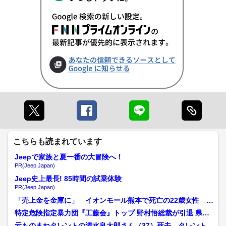
こちらも読まれています
Jeepで家族と夏一番の大冒険へ！
PR(Jeep Japan)
Jeep史上最長! 85時間の試乗体験
PR(Jeep Japan)
「売上金を金庫に」 イオンモール熊本で死亡の22歳女性 勤
務店運営会社の指示受け...
特定危険指定暴力団『工藤会』トップ 野村悟総裁が引退 県公
安委員会が公示 工藤会...
元ものまねタレントの清水良太郎さん（37）死去 タレント・