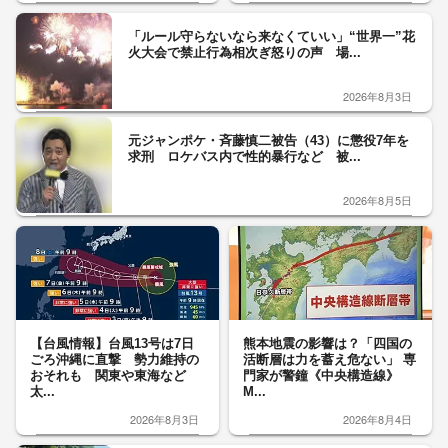
「ルール守らないなら来なくていい」“世界一”花
火大会で禁止行為相次ぎ怒りの声 場...
2026年8月3日
元ジャンポケ・斉藤慎二被告（43）に懲役7年を
求刑 ロケバス内で性的暴行など 被...
2026年8月5日
【台風情報】台風13号は7日
熊本地震の影響は？「四国の
ごろ沖縄に直撃 勢力維持の
活断層は力を蓄え危ない」 専
おそれも 関東や東海など
門家が警鐘《中央構造線》
太...
M...
2026年8月3日
2026年8月4日