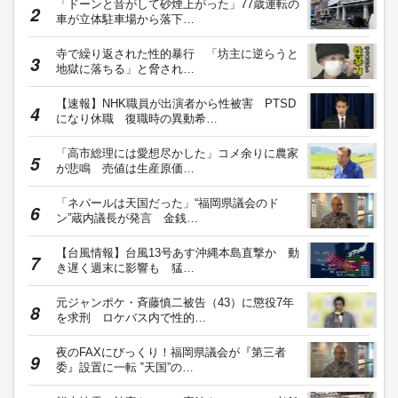
「ドーンと音がして砂煙上がった」77歳運転の
車が立体駐車場から落下…
寺で繰り返された性的暴行 「坊主に逆らうと
地獄に落ちる」と脅され…
【速報】NHK職員が出演者から性被害 PTSD
になり休職 復職時の異動希…
「高市総理には愛想尽かした」コメ余りに農家
が悲鳴 売値は生産原価…
「ネパールは天国だった」“福岡県議会のド
ン”蔵内議長が発言 金銭…
【台風情報】台風13号あす沖縄本島直撃か 動
き遅く週末に影響も 猛…
元ジャンポケ・斉藤慎二被告（43）に懲役7年
を求刑 ロケバス内で性的…
夜のFAXにびっくり！福岡県議会が『第三者
委』設置に一転 ‟天国”の…