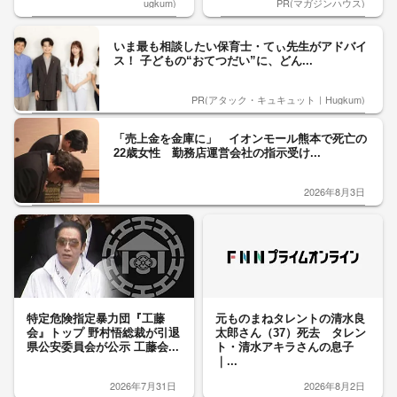
ugkum)
PR(マガジンハウス)
いま最も相談したい保育士・てぃ先生がアドバイ
ス！ 子どもの“おてつだい”に、どん...
PR(アタック・キュキュット｜Hugkum)
「売上金を金庫に」 イオンモール熊本で死亡の
22歳女性 勤務店運営会社の指示受け...
2026年8月3日
特定危険指定暴力団『工藤
元ものまねタレントの清水良
会』トップ 野村悟総裁が引退
太郎さん（37）死去 タレン
県公安委員会が公示 工藤会...
ト・清水アキラさんの息子
｜...
2026年7月31日
2026年8月2日