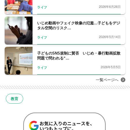
テレビ入社。営業局、政治部、ニューヨーク
2026年6月26日
ライフ
支局長、経済部長を経て現職。iU情報経営イ
ノベーション専門職大学客員教授。映画倫理
機構（映倫）年少者映画審議会委員。はこだ
いじめ動画やフェイク映像の氾濫…子どもをデジ
タル空間のリスク…
て観光大使。映画配給会社アドバイザー。
2026年5月14日
ライフ
子どものSNS規制に賛否 いじめ・暴行動画拡散
問題で問われる“…
2026年5月5日
ライフ
一覧ページへ
教育