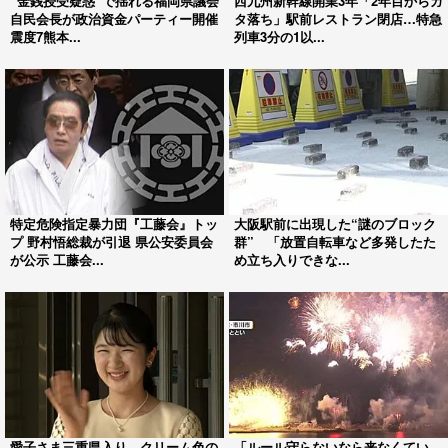
“金銭授受疑惑”で揺れる福岡県議会
西九州新幹線開業3年「2年目からガ
自民会長が政治資金パーティー開催
タ落ち」駅前レストラン閉店…特急
震度7熊本...
列車3分の1以...
特定危険指定暴力団『工藤会』トッ
大阪駅前に出現した“謎のブロック
プ 野村悟総裁が引退 県公安委員会
群” 「放置自転車など多発したた
が公示 工藤会...
め立ち入りできな...
愛子さま三重県入り クリーム色の
「ルール守らないなら来なくてい