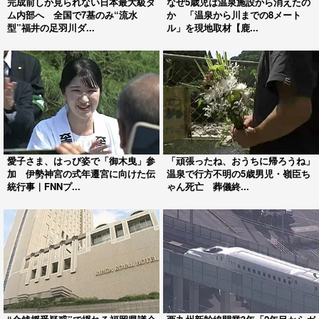
完成前しか見られない日本最大級ダ
なぜ5歳児は温泉施設から消えたの
ム内部へ 全国で7基のみ“流水
か 「温泉から川までの8メート
型”福井の足羽川ダ...
ル」を現地取材【鹿...
愛子さま、はっぴ姿で「御木曳」参
「頑張ったね、おうちに帰ろうね」
加 伊勢神宮の式年遷宮に向けた伝
温泉で行方不明の5歳男児・嶺臣ち
統行事｜FNNプ...
ゃん死亡 葬儀終...