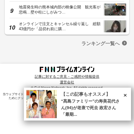
地震発生時の熊本城内部の映像公開 観光客が
悲鳴…壁や柱にしがみつ…
オンラインで注文とキャンセル繰り返し 総額
43億円か「品切れ前に購…
ランキング一覧へ
記事に対するご意見・ご感想や情報提供
運営会社
© Fuji News Network, Inc. All rights reserved.
×
【この記事もオススメ】
当ウェブサイトでは、ユーザのニーズ・興味・関⼼に合致したコンテンツや広告配信を提供する
ためにクッキーを使⽤しています。詳細は、
プライバシーポリシー
をご確認ください。
“髙島ファミリー”の寿美花代さ
ん(94)が老衰で死去 政宏さん
「最期...