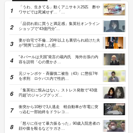
「うわ、生きてる」動くアニサキス25匹 酢や
ワサビでは死滅せず…「…
「品切れ前に買うと満足感」集英社オンライン
ショップで“43億円分”…
妻が自宅で不倫…20年以上も裏切られ続けた夫
が“間男”に請求した慰…
“ネパールは天国”発言の蔵内氏 海外出張の内
容を説明「心の豊かさ…
元ジャンポケ・斉藤慎二被告（43）に懲役7年
を求刑 ロケバス内で性的…
「集英社に恨みはない」ストレス発散で“43億
円超”のジャンプグッズ…
衝突から10秒で3人逃走 軽自動車が市電に突
っ込む一部始終をドラレコ…
「怒りに任せて暴力振るった」90歳入院患者の
顔や腹を殴るなどケガさ…