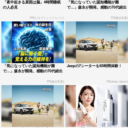
「夜中起きる原因は脳」4時間睡眠
「気になっていた認知機能が菌
の人必見
で…」森永が開発。感動の70代続出
PR(ビタブリッドジャパン)
PR(森永乳業)
「気になっていた認知機能が菌
Jeepの7シーターを85時間体験！
で…」森永が開発。感動の70代続出
PR(森永乳業)
PR(Jeep Japan)