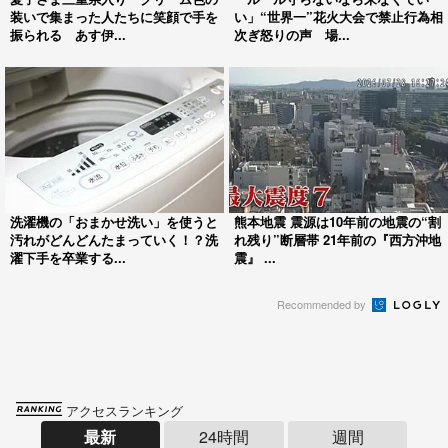
装いで集まった人たちに笑顔で手を
い」“世界一”花火大会で禁止行為相
振られる あす伊...
次ぎ怒りの声 場...
洗濯機の「おまかせ洗い」を使うと
熊本地震 震源は10年前の地震の“割
汚れがどんどんたまっていく！？洗
れ残り”断層帯 21年前の『西方沖地
濯下手を卒業する...
震』 ...
Recommended by
アクセスランキング
最新
24時間
週間