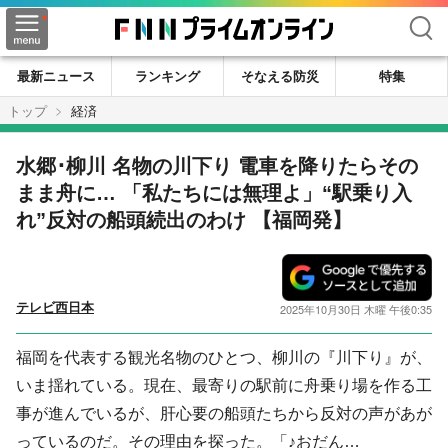
検索
最新ニュース
ランキング
そなえる防災
特集
トップ
経済
水郷･柳川 名物の川下り 電車を降りたらその
まま舟に… 「私たちには無理よ」“駅乗り入
れ”反対の船頭続出のわけ 【福岡発】
テレビ西日本
2025年10月30日 木曜 午後0:35
福岡を代表する観光名物のひとつ、柳川の『川下り』が、
いま揺れている。現在、最寄りの駅前に舟乗り場を作る工
事が進んでいるが、肝心要の船頭たちから反対の声があが
っているのだ。その理由を探った。「♪おだん…