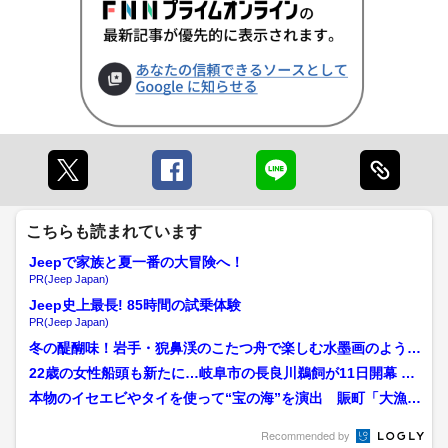
こちらも読まれています
Jeepで家族と夏一番の大冒険へ！
PR(Jeep Japan)
Jeep史上最長! 85時間の試乗体験
PR(Jeep Japan)
冬の醍醐味！岩手・猊鼻渓のこたつ舟で楽しむ水墨画のような
冬景色 「げいび追分」の...
22歳の女性船頭も新たに…岐阜市の長良川鵜飼が11日開幕 夏
頃から運航の高級観覧...
本物のイセエビやタイを使って“宝の海”を演出 賑町「大漁万
祝恵美須船」長崎くんち...
Recommended by