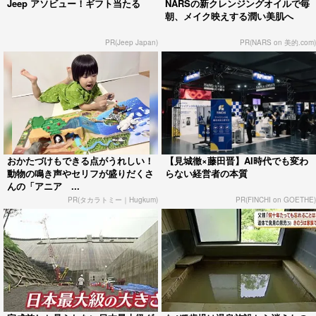
Jeep アソビュー！ギフト当たる
NARSの新クレンジングオイルで毎
朝、メイク映えする潤い美肌へ
PR(Jeep Japan)
PR(NARS on 美的.com)
おかたづけもできる点がうれしい！
【見城徹×藤田晋】AI時代でも変わ
動物の鳴き声やセリフが盛りだくさ
らない経営者の本質
んの「アニア ...
PR(タカラトミー｜Hugkum)
PR(FINCHI on GOETHE)