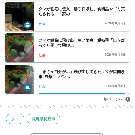
クマが住宅に侵入 勝手口壊し、食料品やゴミ荒
らされる 「家の…
2026年8月5日
社会
クマが道路に飛び出し車と衝突 運転手「口をぱ
っくり開けて飛び…
2026年8月4日
社会
「まさか自分が…」飛び出してきたクマが口開き
車“襲撃” バン…
2026年8月3日
社会
一覧ページへ
クマ
長野県長野市