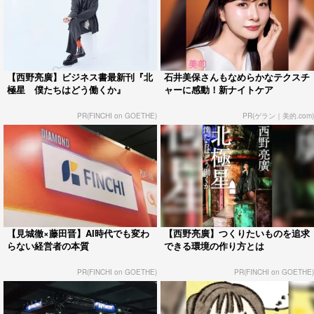
【西野亮廣】ビジネス書最新刊『北
石井美保さんもなめらかなテクスチ
極星 僕たちはどう働くか』
ャーに感動！新ナイトケア
PR(FINCHI on GOETHE)
PR(ゲラン｜美的.com)
【見城徹×藤田晋】AI時代でも変わ
【西野亮廣】つくりたいものを追求
らない経営者の本質
できる環境の作り方とは
PR(FINCHI on GOETHE)
PR(FINCHI on GOETHE)