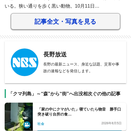
いる。狭い通りを歩く黒い動物。10月11日…
記事全文・写真を見る
長野放送
長野の最新ニュース、身近な話題、災害や事
故の速報などを発信します。
「クマ列島」～“森”から“街”へ出没相次ぐの他の記事
「家の中にクマがいた」寝ていたら物音 勝手口
突き破り台所の食…
2026年8月5日
社会