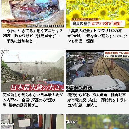
「うわ、生きてる」動くアニサキス
「真夏の絶景」ヒマワリ180万本
25匹 酢やワサビでは死滅せず…
が“全滅” 畑を食い荒らすシカにク
「予防には加熱と...
マも出没 恒例...
完成前しか見られない日本最大級ダ
衝突から10秒で3人逃走 軽自動車
ム内部へ 全国で7基のみ“流水
が市電に突っ込む一部始終をドラレ
型”福井の足羽川ダ...
コが記録 鹿児...