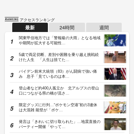
アクセスランキング
最新
24時間
週間
関東甲信地方では「警報級の大雨」となる地域
や期間が拡大する可能性…
5歳で両足切断、差別や困難を乗り越え挑戦続
けた人生 「人生は捨てた…
バイデン前米大統領（83）がん闘病で強い痛
み 息子「見ているのは本…
登山者など約400人孤立か 北アルプスの登山
口につながる県の橋が流さ…
限定グッズに行列…“ポケモン空港”初の3連休
は大混雑 能登が「ポケ…
発言は「きれいに切り取られた」…地震直後の
パーティー開催「やって…