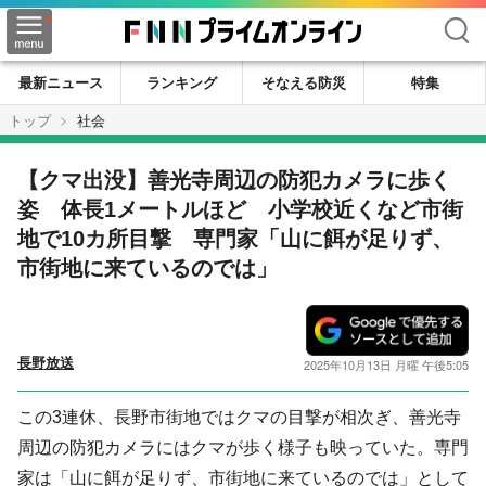
検索
最新ニュース
ランキング
そなえる防災
特集
トップ
社会
【クマ出没】善光寺周辺の防犯カメラに歩く
姿 体長1メートルほど 小学校近くなど市街
地で10カ所目撃 専門家「山に餌が足りず、
市街地に来ているのでは」
長野放送
2025年10月13日 月曜 午後5:05
この3連休、長野市街地ではクマの目撃が相次ぎ、善光寺
周辺の防犯カメラにはクマが歩く様子も映っていた。専門
家は「山に餌が足りず、市街地に来ているのでは」として