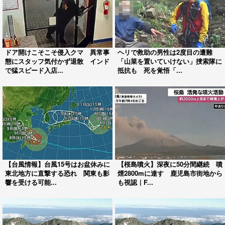
ドア開けこそこそ侵入クマ 異常事
ヘリで救助の男性は2度目の遭難
態にスタッフ気付かず退散 インド
「山菜を置いていけない」捜索隊に
で猛スピード入店...
抵抗も 死を覚悟「...
【台風情報】台風15号はお盆休みに
【桜島噴火】深夜に50分間継続 噴
東北地方に直撃する恐れ 関東も影
煙2800mに達す 鹿児島市街地から
響を受ける可能...
も視認｜F...