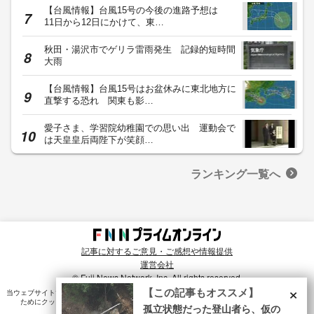
【台風情報】台風15号の今後の進路予想は
11日から12日にかけて、東…
秋田・湯沢市でゲリラ雷雨発生 記録的短時間
大雨
【台風情報】台風15号はお盆休みに東北地方に
直撃する恐れ 関東も影…
愛子さま、学習院幼稚園での思い出 運動会で
は天皇皇后両陛下が笑顔…
ランキング一覧へ
記事に対するご意見・ご感想や情報提供
運営会社
© Fuji News Network, Inc. All rights reserved.
×
【この記事もオススメ】
当ウェブサイトでは、ユーザのニーズ・興味・関⼼に合致したコンテンツや広告配信を提供する
ためにクッキーを使⽤しています。詳細は、
プライバシーポリシー
をご確認ください。
孤立状態だった登山者ら、仮の