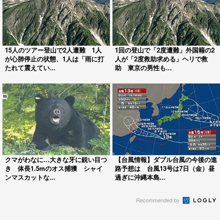
15人のツアー登山で2人遭難 1人
1回の登山で「2度遭難」外国籍の2
が心肺停止の状態、1人は「雨に打
人が「2度救助求める」ヘリで救
たれて震えてい...
助 東京の男性も...
クマがわなに…大きな牙に鋭い目つ
【台風情報】ダブル台風の今後の進
き 体長1.5mのオス捕獲 シャイ
路予想は 台風13号は7日（金）昼
ンマスカットな...
過ぎに沖縄本島...
Recommended by