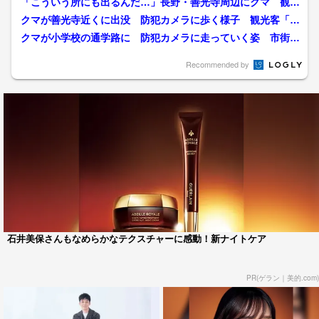
「こういう所にも出るんだ…」長野・善光寺周辺にクマ 観光
客で賑わう「仲見世通り」...
クマが善光寺近くに出没 防犯カメラに歩く様子 観光客「言
葉にならない」 住民「怖...
クマが小学校の通学路に 防犯カメラに走っていく姿 市街地
で目撃相次いだ翌日、1頭...
Recommended by
石井美保さんもなめらかなテクスチャーに感動！新ナイトケア
PR(ゲラン｜美的.com)