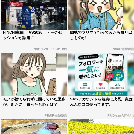
FINCHI主催「IVS2026」トークセ
団地でフリマ？行ってみたら掘り出
ッションが話題に！
しものが…
PR(FINCHI on GOETHE)
PR(UR都市機構)
モノが捨てられずに困っていた里歩
SNSアカウントを着実に成長。実は
が、新たに「買ったもの」は？
みんなココ使ってます。
PR(UR都市機構)
PR(Dreaw合同会社)