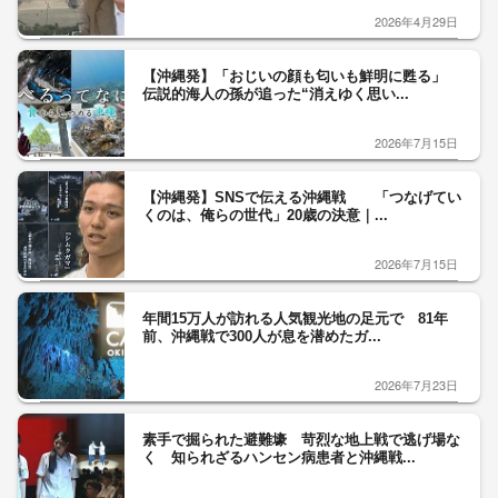
2026年4月29日
【沖縄発】「おじいの顔も匂いも鮮明に甦る」
伝説的海人の孫が追った“消えゆく思い...
2026年7月15日
【沖縄発】SNSで伝える沖縄戦 「つなげてい
くのは、俺らの世代」20歳の決意｜...
2026年7月15日
年間15万人が訪れる人気観光地の足元で 81年
前、沖縄戦で300人が息を潜めたガ...
2026年7月23日
素手で掘られた避難壕 苛烈な地上戦で逃げ場な
く 知られざるハンセン病患者と沖縄戦...