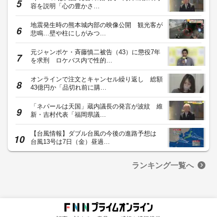
容を説明「心の豊かさ…
地震発生時の熊本城内部の映像公開 観光客が
悲鳴…壁や柱にしがみつ…
元ジャンポケ・斉藤慎二被告（43）に懲役7年
を求刑 ロケバス内で性的…
オンラインで注文とキャンセル繰り返し 総額
43億円か「品切れ前に購…
「ネパールは天国」蔵内議長の発言が波紋 維
新・吉村代表「福岡県議…
【台風情報】ダブル台風の今後の進路予想は
台風13号は7日（金）昼過…
ランキング一覧へ