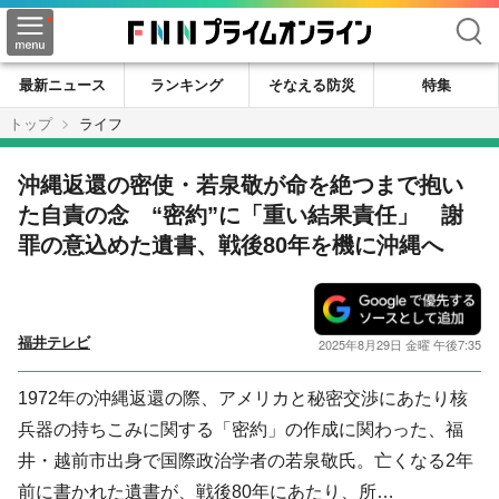
検索
最新ニュース
ランキング
そなえる防災
特集
トップ
ライフ
沖縄返還の密使・若泉敬が命を絶つまで抱い
た自責の念 “密約”に「重い結果責任」 謝
罪の意込めた遺書、戦後80年を機に沖縄へ
福井テレビ
2025年8月29日 金曜 午後7:35
1972年の沖縄返還の際、アメリカと秘密交渉にあたり核
兵器の持ちこみに関する「密約」の作成に関わった、福
井・越前市出身で国際政治学者の若泉敬氏。亡くなる2年
前に書かれた遺書が、戦後80年にあたり、所…