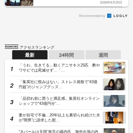
2026年6月25日
Recommended by
アクセスランキング
最新
24時間
週間
「うわ、生きてる」動くアニサキス25匹 酢や
ワサビでは死滅せず…「…
「集英社に恨みはない」ストレス発散で“43億
円超”のジャンプグッズ…
「品切れ前に買うと満足感」集英社オンライン
ショップで“43億円分”…
妻が自宅で不倫…20年以上も裏切られ続けた夫
が“間男”に請求した慰…
“ネパールは天国”発言の蔵内氏 海外出張の内