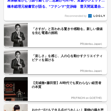
未体験者がどう語り継ぐか…悲劇から67年、宮森小ジェット機
墜落事故の記憶を未来へ...
橋本総理元秘書官が語る、“フテンマ”交渉録 普天間返還合意
から30年「沖縄の心に...
Recommended by
「さすが」と言われる驚きや感動を。新しい価値
を生む電通の挑戦
PR(dentsu Japan)
「楽しさ」を感じ、人の心を動かすクリエイティ
ビティを届ける
PR(dentsu Japan)
【見城徹×藤田晋】AI時代でも変わらない経営者
の本質
PR(FINCHI on GOETHE)
おかたづけもできる点がうれしい！ 動物の鳴き声