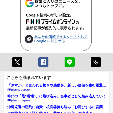
こちらも読まれています
「さすが」と言われる驚きや感動を。新しい価値を生む電通の
挑戦
PR(dentsu Japan)
時代の「最"現場"」に飛び込み、当事者として踏み込んでいく
PR(dentsu Japan)
沖縄返還の密約に自責 核兵器持ち込み「お詫びするに言葉が
ありません」66歳で自ら...