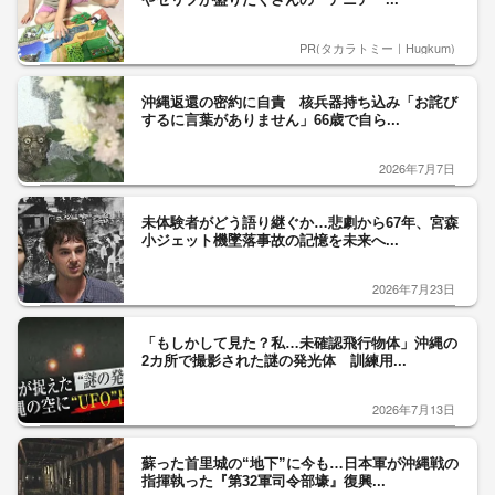
PR(タカラトミー｜Hugkum)
沖縄返還の密約に自責 核兵器持ち込み「お詫び
するに言葉がありません」66歳で自ら...
2026年7月7日
未体験者がどう語り継ぐか…悲劇から67年、宮森
小ジェット機墜落事故の記憶を未来へ...
2026年7月23日
「もしかして見た？私…未確認飛行物体」沖縄の
2カ所で撮影された謎の発光体 訓練用...
2026年7月13日
蘇った首里城の“地下”に今も…日本軍が沖縄戦の
指揮執った『第32軍司令部壕』復興...