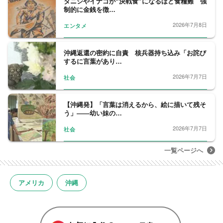
タニシやイナゴが“決戦食”になるほど食糧難 強
制的に金銭を徴…
2026年7月8日
エンタメ
沖縄返還の密約に自責 核兵器持ち込み「お詫び
するに言葉があり…
2026年7月7日
社会
【沖縄発】「言葉は消えるから、絵に描いて残そ
う」――幼い妹の…
2026年7月7日
社会
一覧ページへ
アメリカ
沖縄