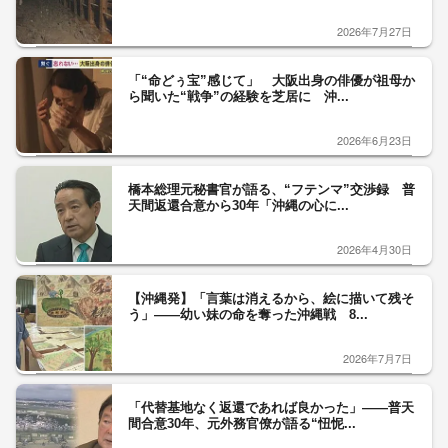
2026年7月27日
「“命どぅ宝”感じて」 大阪出身の俳優が祖母か
ら聞いた“戦争”の経験を芝居に 沖...
2026年6月23日
橋本総理元秘書官が語る、“フテンマ”交渉録 普
天間返還合意から30年「沖縄の心に...
2026年4月30日
【沖縄発】「言葉は消えるから、絵に描いて残そ
う」――幼い妹の命を奪った沖縄戦 8...
2026年7月7日
「代替基地なく返還であれば良かった」――普天
間合意30年、元外務官僚が語る“忸怩...