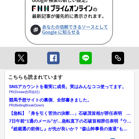
こちらも読まれています
SNSアカウントを着実に成長。実はみんなココ使ってます。
PR(Dreaw合同会社)
競馬予想サイトの裏側、全部書きました。
PR(BettingBreakDown)
【急転】「身を引く苦渋の決断…」石破茂首相が辞任表明 小
泉進次郎農水相が「背中押...
7日午前“1通のメール”が…急転直下の石破首相辞任表明『ウラ
のウラ』鈴木哲夫氏が...
『総裁選の前倒し』が先が良いか？ “森山幹事長の進退”もカ
ギに 石破首相と電話...