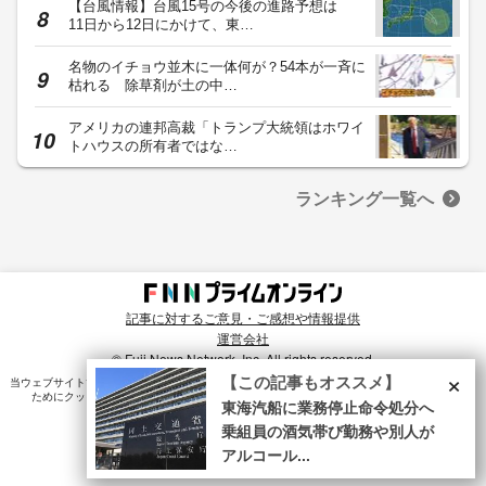
【台風情報】台風15号の今後の進路予想は
11日から12日にかけて、東…
名物のイチョウ並木に一体何が？54本が一斉に
枯れる 除草剤が土の中…
アメリカの連邦高裁「トランプ大統領はホワイ
トハウスの所有者ではな…
ランキング一覧へ
記事に対するご意見・ご感想や情報提供
運営会社
© Fuji News Network, Inc. All rights reserved.
×
【この記事もオススメ】
当ウェブサイトでは、ユーザのニーズ・興味・関⼼に合致したコンテンツや広告配信を提供する
ためにクッキーを使⽤しています。詳細は、
プライバシーポリシー
をご確認ください。
東海汽船に業務停止命令処分へ
乗組員の酒気帯び勤務や別人が
アルコール...