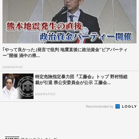
｢やって良かった｣発言で批判 地震直後に政治資金“ビアパーティ
ー”開催 渦中の県...
2026年8月4日
特定危険指定暴力団『工藤会』トップ 野村悟総
裁が引退 県公安委員会が公示 工藤会...
2026年8月5日
Recommended by