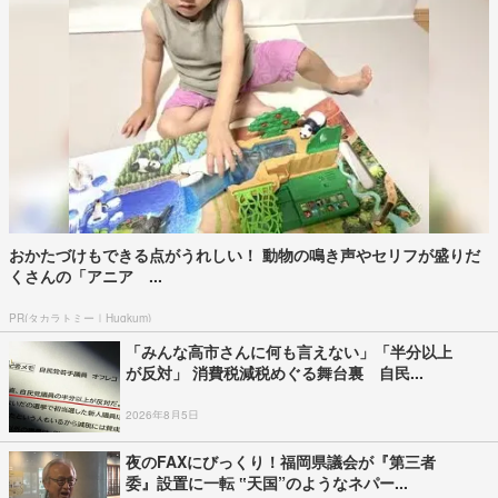
おかたづけもできる点がうれしい！ 動物の鳴き声やセリフが盛りだ
くさんの「アニア ...
PR(タカラトミー｜Hugkum)
「みんな高市さんに何も言えない」「半分以上
が反対」 消費税減税めぐる舞台裏 自民...
2026年8月5日
夜のFAXにびっくり！福岡県議会が『第三者
委』設置に一転 ‟天国”のようなネパー...