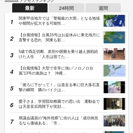
アクセスランキング
最新
24時間
週間
関東甲信地方では「警報級の大雨」となる地域
や期間が拡大する可能性…
【台風情報】台風15号はお盆休みに東北地方に
直撃する恐れ 関東も影…
5歳で両足切断、差別や困難を乗り越え挑戦続
けた人生 「人生は捨てた…
【台風情報】大型で非常に強い“ノロノロ台
風”13号の進路は？ 沖縄…
「後ろに下がって！」山道走る車に巨大落石直
撃の瞬間 隣のバイクは…
愛子さま、学習院幼稚園での思い出 運動会で
は天皇皇后両陛下が笑顔…
県議会議員の“海外視察”に街の人は「成功例見
るなら価値ある」「市…