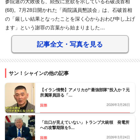
参院選の大敗後も、続投に意欲を示している石破茂首相
(68)。7月28日開かれた「両院議員懇談会」は、石破首相
の「厳しい結果となったことを深く心からおわび申し上げ
ます」という謝罪の言葉から始まりました…
記事全文・写真を見る
サン！シャインの他の記事
【イラン情勢】アメリカが“最強部隊”投入か？元
所属隊員語る「…
2026年3月26日
国際
「出口が見えていない」トランプ大統領 発電所
への攻撃期限を5…
2026年3月24日
国際