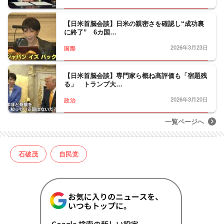
【日米首脳会談】日米の親密さを確認し“成功裏
に終了” 6カ国…
2026年3月23日
国際
【日米首脳会談】専門家ら概ね高評価も「宿題残
る」 トランプ大…
2026年3月20日
政治
一覧ページへ
石破茂
自民党