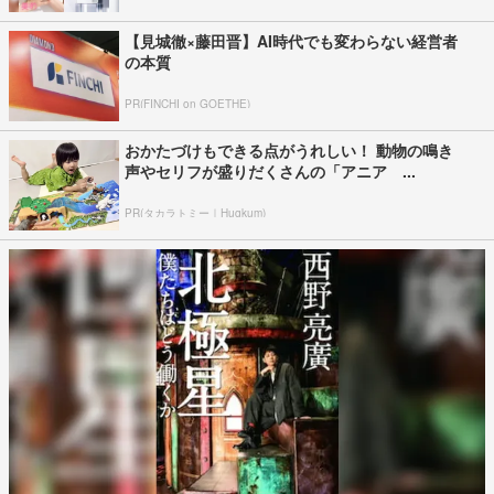
【見城徹×藤田晋】AI時代でも変わらない経営者
の本質
PR(FINCHI on GOETHE)
おかたづけもできる点がうれしい！ 動物の鳴き
声やセリフが盛りだくさんの「アニア ...
PR(タカラトミー｜Hugkum)