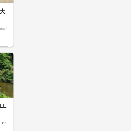
の大
apan)
LL
THE)