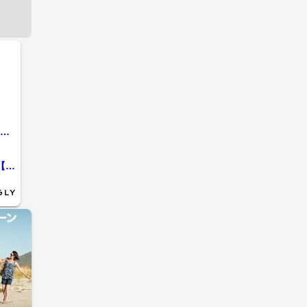
【詳報】「軽自動車が急に対向車線にはみ出してきた」大型トラックと正面衝突…大破した車運転の56歳男性が死亡 安来道路が約3時間通行止め 正午過ぎに規制解除（島根...
鳥取県内の山陰道で事故相次ぐ要因は…連続トンネルと高低差で「速度が一定に保てない」危険を誘発か GW期間中も多発【鳥取発】