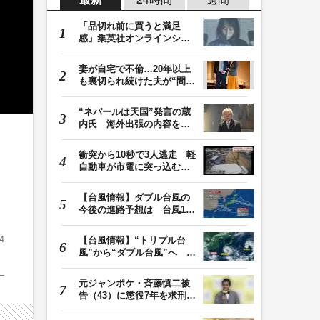
「品切れ前に買うと満足
感」集英社オンラインショ
ップで“43億円分”…
妻が自宅で不倫…20年以上
も裏切られ続けた夫が“間
男”に請求した慰…
“ネパールは天国”発言の蔵
内氏 海外出張の内容を説
明「心の豊かさ…
衝突から10秒で3人逃走 軽
自動車が市電に突っ込む一
部始終をドラレコ…
【台風情報】ダブル台風の
今後の進路予想は 台風13
号は7日（金）昼過…
4
【台風情報】“トリプル台
風”から“ダブル台風”へ 13
号、15号とも…
元ジャンポケ・斉藤慎二被
告（43）に懲役7年を求刑
ロケバス内で性的…