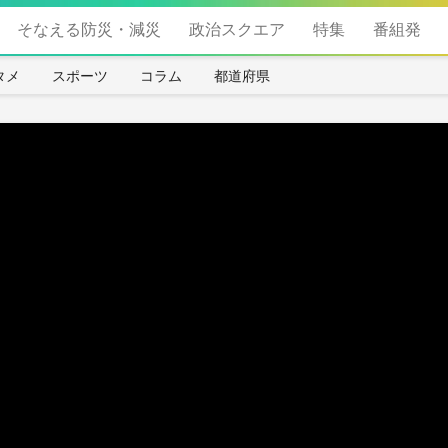
そなえる防災・減災
政治スクエア
特集
番組発
タメ
スポーツ
コラム
都道府県