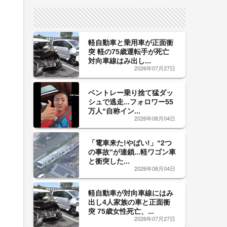
サイン！
軽自動車と乗用車が正面衝
突 軽の75歳運転手が死亡
対向車線はみ出し...
2026年07月27日
ベントレー乗り捨て猛ダッ
シュで逃走...フォロワー55
万人“自称イン...
2026年08月04日
「電車来た!やばい!」“2つ
の事故”が連鎖...軽ワゴン車
と衝突した...
2026年08月04日
軽自動車が対向車線にはみ
出し4人家族の車と正面衝
突 75歳女性死亡、...
2026年07月27日