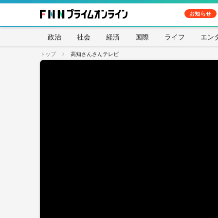
お知らせ
政治
社会
経済
国際
ライフ
エン
トップ
高知さんさんテレビ