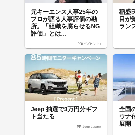
元キーエンス人事25年の
稲盛
プロが語る人事評価の勘
目が
所。「組織を腐らせるNG
ラン
評価」とは...
PR(ビズヒント)
Jeep 抽選で3万円分ギフ
全国
ト当たる
ウナ
展開
PR(Jeep Japan)