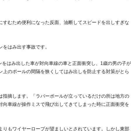
にすむため便利になった反面、油断してスピードを出しすぎな
ンをはみ出す事故です。
ラインをはみ出した車が対向車線の車と正面衝突し、1歳の男の子が
ン上のポールの間隔を狭くしてはみ出しを防止する対策がとら
は指摘します。「ラバーポールが立っているだけの所は地方の
対向車線が操作ミスで飛び出してきてしまった時に正面衝突を
よりもワイヤーロープが望ましいとされています。しかし東部