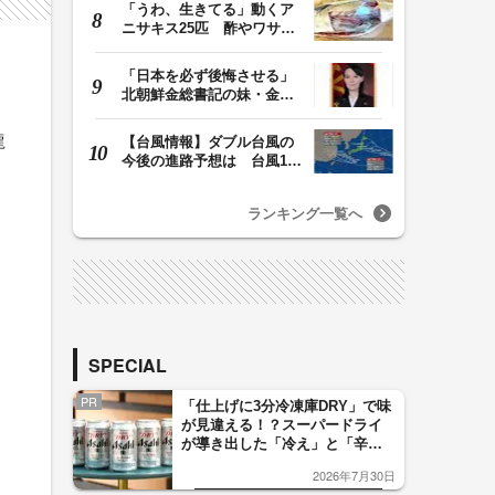
「うわ、生きてる」動くア
ニサキス25匹 酢やワサビ
では死滅せず…「…
「日本を必ず後悔させる」
北朝鮮金総書記の妹・金与
正氏 海自のミサ…
龍
【台風情報】ダブル台風の
今後の進路予想は 台風13
号は8日（土）にか…
ランキング一覧へ
SPECIAL
PR
「仕上げに3分冷凍庫DRY」で味
が見違える！？スーパードライ
が導き出した「冷え」と「辛
口」のおいしい関係 青く変化
2026年7月30日
した「辛口カーブ」が飲み頃の