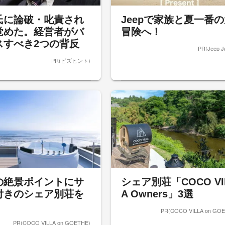
氏に論破・叱責され
Jeepで家族と夏一番
覚めた。経営者がバ
冒険へ！
スすべき2つの背反
PR(Jeep J
PR(ビズヒント)
の絶景ポイントにサ
シェア別荘「COCO VI
付きのシェア別荘を
A Owners」3選
PR(COCO VILLA on GOE
PR(COCO VILLA on GOETHE)