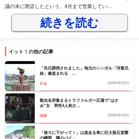
議の末に閉店したという。4月まで営業してい…
続きを読む
イット！の他の記事
「先日誘拐されました」地元のシンボル「河童兄
妹」像盗まれる …
2026年8月9日
社会
観光名所集まるトラファルガー広場で“はさ
み”女 男性4人刺さ…
2026年8月9日
国際
「後ろに下がって！」山道走る車に巨大落石直撃
の瞬間 隣のバイ…