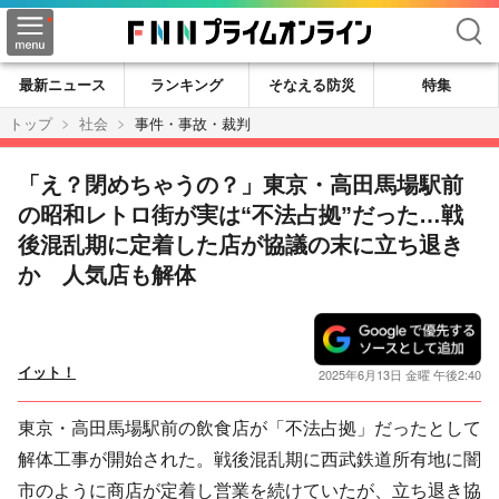
検索
最新ニュース
ランキング
そなえる防災
特集
トップ
社会
事件・事故・裁判
「え？閉めちゃうの？」東京・高田馬場駅前
の昭和レトロ街が実は“不法占拠”だった…戦
後混乱期に定着した店が協議の末に立ち退き
か 人気店も解体
イット！
2025年6月13日 金曜 午後2:40
東京・高田馬場駅前の飲食店が「不法占拠」だったとして
解体工事が開始された。戦後混乱期に西武鉄道所有地に闇
市のように商店が定着し営業を続けていたが、立ち退き協