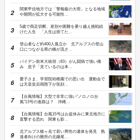
関東甲信地方では「警報級の大雨」となる地域
や期間が拡大する可能性…
5歳で両足切断、差別や困難を乗り越え挑戦続
けた人生 「人生は捨てた…
登山者など約400人孤立か 北アルプスの登山
口につながる県の橋が流さ…
バイデン前米大統領（83）がん闘病で強い痛
み 息子「見ているのは本…
愛子さま、学習院幼稚園での思い出 運動会で
は天皇皇后両陛下が笑顔…
【台風情報】大型で非常に強い“ノロノロ台
風”13号の進路は？ 沖縄…
【台風情報】台風15号はお盆休みに東北地方に
直撃する恐れ 関東も影…
北アルプス槍ヶ岳で若い男性の遺体を発見 熟
達者向けの難所の北鎌尾…