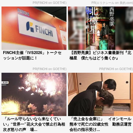
PR(FINCHI on GOETHE)
PR(エリクシール on 美的.com)
FINCHI主催「IVS2026」トークセ
【西野亮廣】ビジネス書最新刊『北
ッションが話題に！
極星 僕たちはどう働くか』
PR(FINCHI on GOETHE)
PR(FINCHI on GOETHE)
「ルール守らないなら来なくてい
「売上金を金庫に」 イオンモール
い」“世界一”花火大会で禁止行為相
熊本で死亡の22歳女性 勤務店運営
次ぎ怒りの声 場...
会社の指示受け...