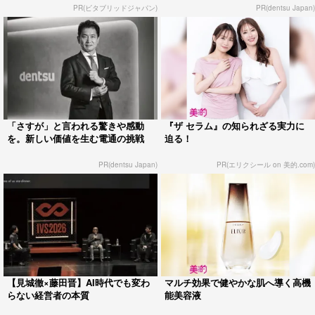
PR(ビタブリッドジャパン)
PR(dentsu Japan)
「さすが」と言われる驚きや感動
『ザ セラム』の知られざる実力に
を。新しい価値を生む電通の挑戦
迫る！
PR(dentsu Japan)
PR(エリクシール on 美的.com)
【見城徹×藤田晋】AI時代でも変わ
マルチ効果で健やかな肌へ導く高機
らない経営者の本質
能美容液