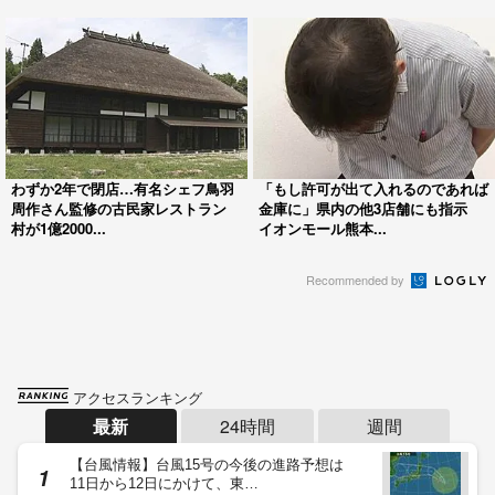
わずか2年で閉店…有名シェフ鳥羽
「もし許可が出て入れるのであれば
周作さん監修の古民家レストラン
金庫に」県内の他3店舗にも指示
村が1億2000...
イオンモール熊本...
Recommended by
アクセスランキング
最新
24時間
週間
【台風情報】台風15号の今後の進路予想は
11日から12日にかけて、東…