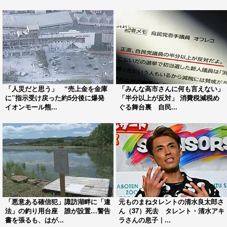
「人災だと思う」 “売上金を金庫
「みんな高市さんに何も言えない」
に”指示受け戻った約5分後に爆発
「半分以上が反対」 消費税減税め
イオンモール熊...
ぐる舞台裏 自民...
「悪意ある確信犯」諏訪湖畔に「違
元ものまねタレントの清水良太郎さ
法」の釣り用台座 誰が設置…警告
ん（37）死去 タレント・清水アキ
書を張るも、はが...
ラさんの息子｜...