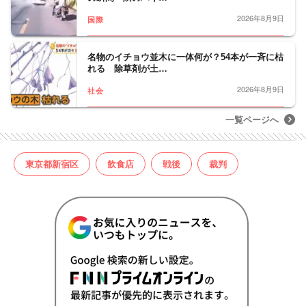
2026年8月9日
国際
名物のイチョウ並木に一体何が？54本が一斉に枯
れる 除草剤が土…
2026年8月9日
社会
一覧ページへ
東京都新宿区
飲食店
戦後
裁判