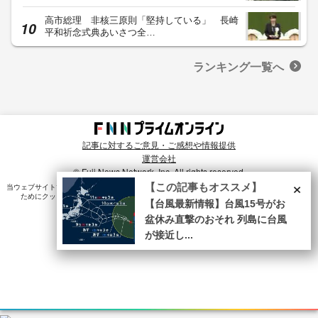
高市総理 非核三原則「堅持している」 長崎
平和祈念式典あいさつ全…
ランキング一覧へ
記事に対するご意見・ご感想や情報提供
運営会社
© Fuji News Network, Inc. All rights reserved.
×
【この記事もオススメ】
当ウェブサイトでは、ユーザのニーズ・興味・関⼼に合致したコンテンツや広告配信を提供する
ためにクッキーを使⽤しています。詳細は、
プライバシーポリシー
をご確認ください。
【台風最新情報】台風15号がお
盆休み直撃のおそれ 列島に台風
が接近し...