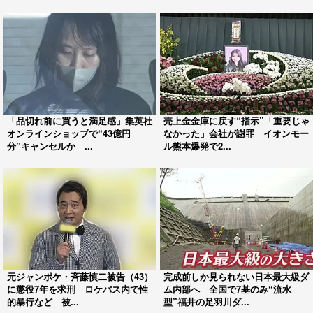
「品切れ前に買うと満足感」集英社
売上金金庫に戻す“指示”「重要じゃ
オンラインショップで“43億円
なかった」会社が謝罪 イオンモー
分”キャンセルか ...
ル熊本爆発で2...
元ジャンポケ・斉藤慎二被告（43）
完成前しか見られない日本最大級ダ
に懲役7年を求刑 ロケバス内で性
ム内部へ 全国で7基のみ“流水
的暴行など 被...
型”福井の足羽川ダ...