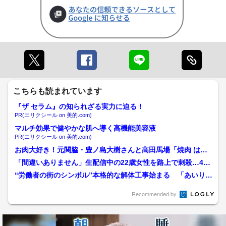
こちらも読まれています
『ザ セラム』の知られざる実力に迫る！
PR(エリクシール on 美的.com)
マルチ効果で健やかな肌へ導く高機能美容液
PR(エリクシール on 美的.com)
お肉大好き！元関脇・豊ノ島大樹さんと高田馬場「焼肉 はや
み」へ。元dancyu編...
「間違いありません」生配信中の22歳女性を路上で刺殺…44
歳の男が初公判で謝罪 ...
“労働者の街のシンボル”本格的な解体工事始まる 「あいりん
総合センター」不法占拠...
Recommended by