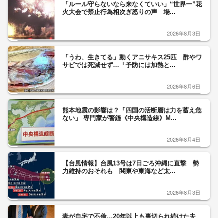
「ルール守らないなら来なくていい」“世界一”花
火大会で禁止行為相次ぎ怒りの声 場...
2026年8月3日
「うわ、生きてる」動くアニサキス25匹 酢やワ
サビでは死滅せず…「予防には加熱と...
2026年8月6日
熊本地震の影響は？「四国の活断層は力を蓄え危
ない」 専門家が警鐘《中央構造線》M...
2026年8月4日
【台風情報】台風13号は7日ごろ沖縄に直撃 勢
力維持のおそれも 関東や東海など太...
2026年8月3日
妻が自宅で不倫…20年以上も裏切られ続けた夫