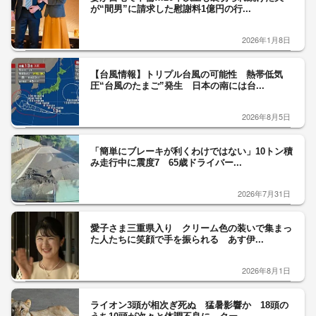
が“間男”に請求した慰謝料1億円の行...
2026年1月8日
【台風情報】トリプル台風の可能性 熱帯低気
圧“台風のたまご”発生 日本の南には台...
2026年8月5日
「簡単にブレーキが利くわけではない」10トン積
み走行中に震度7 65歳ドライバー...
2026年7月31日
愛子さま三重県入り クリーム色の装いで集まっ
た人たちに笑顔で手を振られる あす伊...
2026年8月1日
ライオン3頭が相次ぎ死ぬ 猛暑影響か 18頭の