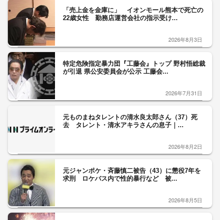
「売上金を金庫に」 イオンモール熊本で死亡の
22歳女性 勤務店運営会社の指示受け...
2026年8月3日
特定危険指定暴力団『工藤会』トップ 野村悟総裁
が引退 県公安委員会が公示 工藤会...
2026年7月31日
元ものまねタレントの清水良太郎さん（37）死
去 タレント・清水アキラさんの息子｜...
2026年8月2日
元ジャンポケ・斉藤慎二被告（43）に懲役7年を
求刑 ロケバス内で性的暴行など 被...
2026年8月5日