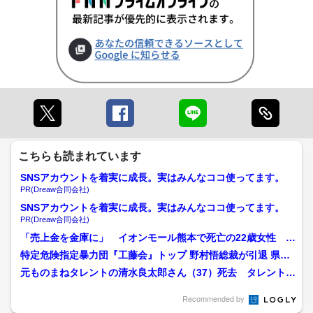
こちらも読まれています
SNSアカウントを着実に成長。実はみんなココ使ってます。
PR(Dreaw合同会社)
SNSアカウントを着実に成長。実はみんなココ使ってます。
PR(Dreaw合同会社)
「売上金を金庫に」 イオンモール熊本で死亡の22歳女性 勤
務店運営会社の指示受け...
特定危険指定暴力団『工藤会』トップ 野村悟総裁が引退 県公
安委員会が公示 工藤会...
元ものまねタレントの清水良太郎さん（37）死去 タレント・
清水アキラさんの息子
Recommended by