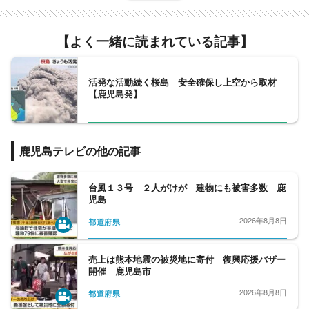
【よく一緒に読まれている記事】
活発な活動続く桜島 安全確保し上空から取材
【鹿児島発】
鹿児島テレビの他の記事
台風１３号 ２人がけが 建物にも被害多数 鹿
児島
2026年8月8日
都道府県
売上は熊本地震の被災地に寄付 復興応援バザー
開催 鹿児島市
2026年8月8日
都道府県