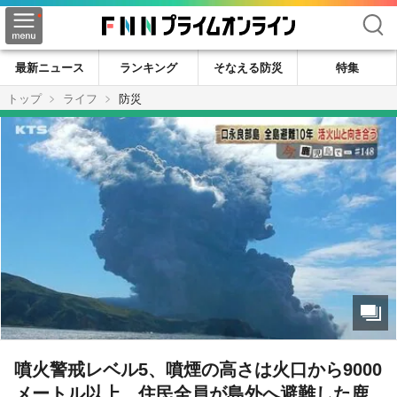
検索
最新ニュース
ランキング
そなえる防災
特集
トップ
ライフ
防災
噴火警戒レベル5、噴煙の高さは火口から9000
メートル以上。住民全員が島外へ避難した鹿