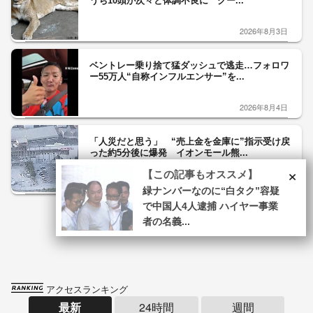
うち10頭が次々と体調不良に クー...
2026年8月3日
ベントレー乗り捨て猛ダッシュで逃走…フォロワ
ー55万人“自称インフルエンサー”を...
2026年8月4日
「人災だと思う」 “売上金を金庫に”指示受け戻
った約5分後に爆発 イオンモール熊...
×
【この記事もオススメ】
2026年8月3日
緑ナンバーなのに“白タク”容疑
で中国人4人逮捕 ハイヤー事業
Recommended by
者の名義...
アクセスランキング
最新
24時間
週間