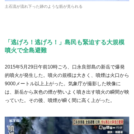
土石流が流れ下った跡のような筋が見られる
「逃げろ！逃げろ！」島民も緊迫する大規模
噴火で全島避難
2015年5月29日午前10時ごろ、口永良部島の新岳で爆発
的噴火が発生した。噴火の規模は大きく、噴煙は火口から
9000メートル以上上がった。気象庁が撮影した映像に
は、新岳から灰色の煙が勢いよく噴き出す噴火の瞬間が映
っていた。その後、噴煙が瞬く間に高く上がった。