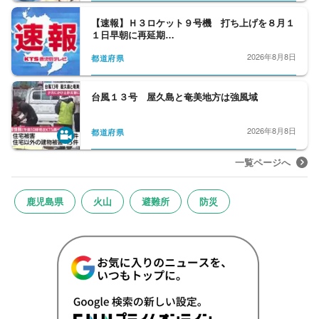
【速報】Ｈ３ロケット９号機 打ち上げを８月１
１日早朝に再延期…
2026年8月8日
都道府県
台風１３号 屋久島と奄美地方は強風域
2026年8月8日
都道府県
一覧ページへ
鹿児島県
火山
避難所
防災