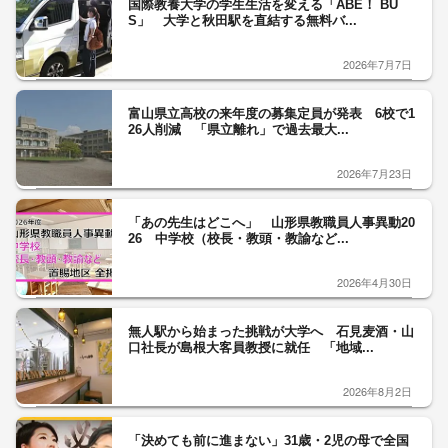
国際教養大学の学生生活を変える「ABE！ BU
S」 大学と秋田駅を直結する無料バ...
2026年7月7日
富山県立高校の来年度の募集定員が発表 6校で1
26人削減 「県立離れ」で過去最大...
2026年7月23日
「あの先生はどこへ」 山形県教職員人事異動20
26 中学校（校長・教頭・教諭など...
2026年4月30日
無人駅から始まった挑戦が大学へ 石見麦酒・山
口社長が島根大客員教授に就任 「地域...
2026年8月2日
「決めても前に進まない」31歳・2児の母で全国