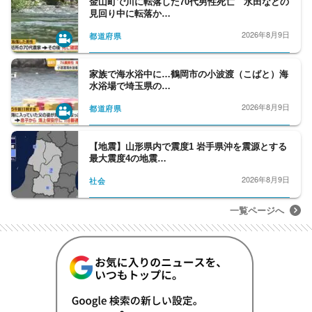
金山町で川に転落した70代男性死亡 水田などの
見回り中に転落か…
2026年8月9日
都道府県
家族で海水浴中に…鶴岡市の小波渡（こばと）海
水浴場で埼玉県の…
2026年8月9日
都道府県
【地震】山形県内で震度1 岩手県沖を震源とする
最大震度4の地震…
2026年8月9日
社会
一覧ページへ