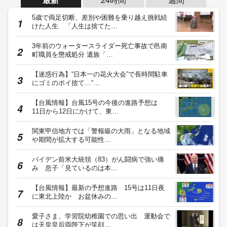
5歳で両足切断、差別や困難を乗り越え挑戦続
けた人生 「人生は捨てた…
3年前のウォータースライダー死亡事故で邑南
町職員を懲戒処分 遺族「…
【迷惑行為】“日本一の花火大会”で長時間駐車
にゴミのポイ捨て…“…
【台風情報】台風15号の今後の進路予想は
11日から12日にかけて、東…
関東甲信地方では「警報級の大雨」となる地域
や期間が拡大する可能性…
バイデン前米大統領（83）がん闘病で強い痛
み 息子「見ているのは本…
【台風情報】最新の予想進路 15号は11日夜
に東北上陸か お盆休みの…
愛子さま、学習院幼稚園での思い出 運動会で
は天皇皇后両陛下が笑顔…