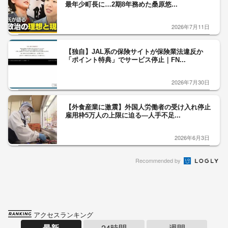
最年少町長に…2期8年務めた桑原悠...
2026年7月11日
【独自】JAL系の保険サイトが保険業法違反か
「ポイント特典」でサービス停止｜FN...
2026年7月30日
【外食産業に激震】外国人労働者の受け入れ停止
雇用枠5万人の上限に迫る―人手不足...
2026年6月3日
Recommended by
アクセスランキング
最新
24時間
週間