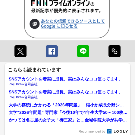
こちらも読まれています
SNSアカウントを着実に成長。実はみんなココ使ってます。
PR(Dreaw合同会社)
SNSアカウントを着実に成長。実はみんなココ使ってます。
PR(Dreaw合同会社)
大学の存続にかかわる「2026年問題」 縮小か成長分野シフ
トか 広島でも再編・新...
大学“2026年問題” 専門家「今後10年で4年生大学50～100校減
少も」 募...
かつては名古屋の女子大「御三家」と…金城学院大学が共学化
を検討 2年後に学校法人...
Recommended by