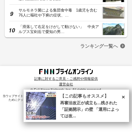
サルモネラ菌による集団食中毒 1歳児を含む
76人に嘔吐や下痢の症状、…
「滑落して右足をけがして動けない」 中央ア
ルプス宝剣岳で愛知の男…
ランキング一覧へ
記事に対するご意見・ご感想や情報提供
運営会社
© Fuji News Network, Inc. All rights reserved.
×
【この記事もオススメ】
当ウェブサイトでは、ユーザのニーズ・興味・関⼼に合致したコンテンツや広告配信を提供する
ためにクッキーを使⽤しています。詳細は、
プライバシーポリシー
をご確認ください。
再審法改正が成立も...残された
「証拠開示」の壁 「運用によっ
ては改...