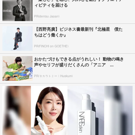
ィビティを届ける
PR(dentsu Japan)
【西野亮廣】ビジネス書最新刊『北極星 僕た
ちはどう働くか』
PR(FINCHI on GOETHE)
おかたづけもできる点がうれしい！ 動物の鳴き
声やセリフが盛りだくさんの「アニア ...
PR(タカラトミー｜Hugkum)