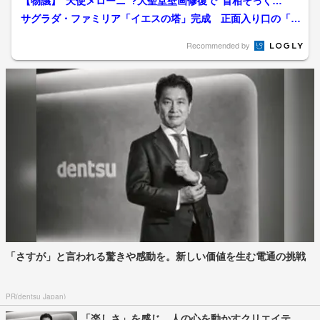
【物議】“天使メローニ”?大聖堂壁画修復で“首相そっく
り”に…批判の声相次ぎ本人...
サグラダ・ファミリア「イエスの塔」完成 正面入り口の「栄
光のファサード」の施工進...
Recommended by
「さすが」と言われる驚きや感動を。新しい価値を生む電通の挑戦
PR(dentsu Japan)
「楽しさ」を感じ、人の心を動かすクリエイテ