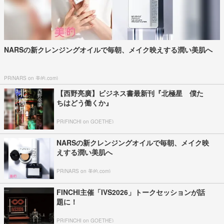
NARSの新クレンジングオイルで毎朝、メイク映えする潤い美肌へ
PR(NARS on 美的.com)
【西野亮廣】ビジネス書最新刊『北極星 僕た
ちはどう働くか』
PR(FINCHI on GOETHE)
NARSの新クレンジングオイルで毎朝、メイク映
えする潤い美肌へ
PR(NARS on 美的.com)
FINCHI主催「IVS2026」トークセッションが話
題に！
PR(FINCHI on GOETHE)