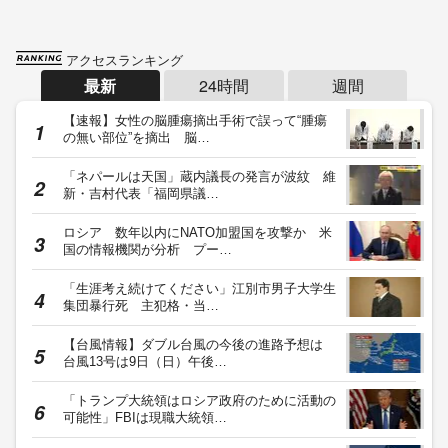
アクセスランキング
最新
24時間
週間
【速報】女性の脳腫瘍摘出手術で誤って“腫瘍
の無い部位”を摘出 脳…
「ネパールは天国」蔵内議長の発言が波紋 維
新・吉村代表「福岡県議…
ロシア 数年以内にNATO加盟国を攻撃か 米
国の情報機関が分析 プー…
「生涯考え続けてください」江別市男子大学生
集団暴行死 主犯格・当…
【台風情報】ダブル台風の今後の進路予想は
台風13号は9日（日）午後…
「トランプ大統領はロシア政府のために活動の
可能性」FBIは現職大統領…