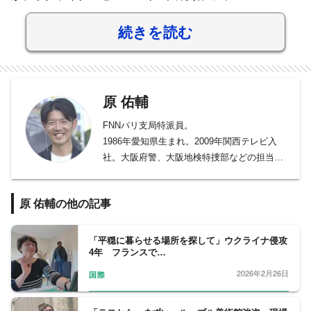
続きを読む
原 佑輔
FNNパリ支局特派員。
1986年愛知県生まれ。2009年関西テレビ入
社。大阪府警、大阪地検特捜部などの担当、
京都支局長、フジテレビ政治部を経て現職。
ザ・ドキュメント『 猛火の先に～京アニ事件
原 佑輔の他の記事
と火を放たれた女性の29年～』でギャラクシ
ー賞奨励賞受賞。
「平穏に暮らせる場所を探して」ウクライナ侵攻
4年 フランスで…
2026年2月26日
国際