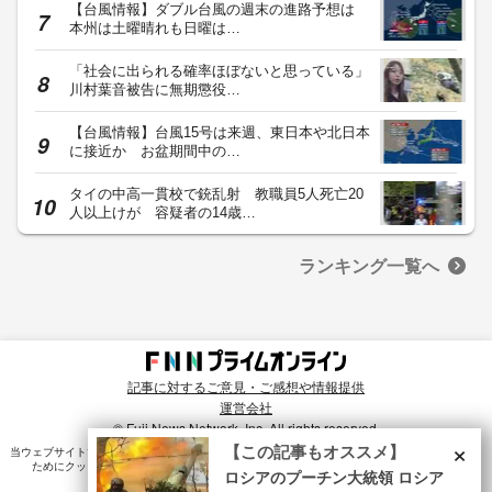
【台風情報】ダブル台風の週末の進路予想は
本州は土曜晴れも日曜は…
「社会に出られる確率ほぼないと思っている」
川村葉音被告に無期懲役…
【台風情報】台風15号は来週、東日本や北日本
に接近か お盆期間中の…
タイの中高一貫校で銃乱射 教職員5人死亡20
人以上けが 容疑者の14歳…
ランキング一覧へ
記事に対するご意見・ご感想や情報提供
運営会社
© Fuji News Network, Inc. All rights reserved.
×
【この記事もオススメ】
当ウェブサイトでは、ユーザのニーズ・興味・関⼼に合致したコンテンツや広告配信を提供する
ためにクッキーを使⽤しています。詳細は、
プライバシーポリシー
をご確認ください。
ロシアのプーチン大統領 ロシア