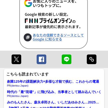
こちらも読まれています
創業125年の課題解決力×多様な才能で挑む、これからの電通
PR(dentsu Japan)
時代の「最"現場"」に飛び込み、当事者として踏み込んでいく
PR(dentsu Japan)
みのもんたさん、森永卓郎さん、いしだあゆみさん…2025年
に亡くなった著名人【1...