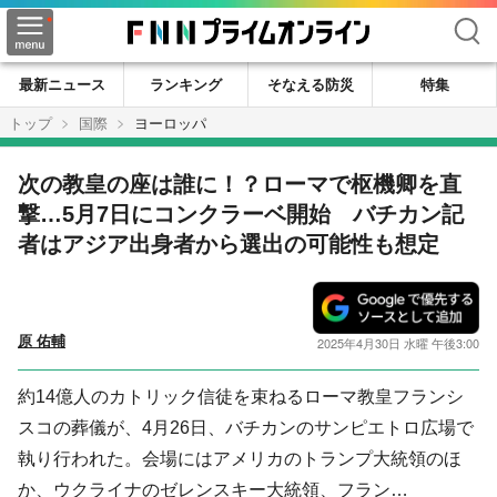
検索
最新ニュース
ランキング
そなえる防災
特集
トップ
国際
ヨーロッパ
次の教皇の座は誰に！？ローマで枢機卿を直
撃…5月7日にコンクラーベ開始 バチカン記
者はアジア出身者から選出の可能性も想定
原 佑輔
2025年4月30日 水曜 午後3:00
約14億人のカトリック信徒を束ねるローマ教皇フランシ
スコの葬儀が、4月26日、バチカンのサンピエトロ広場で
執り行われた。会場にはアメリカのトランプ大統領のほ
か、ウクライナのゼレンスキー大統領、フラン…