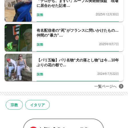
「テロかも、まずい」ルーブル美術館強盗 現場
に居合わせた記者…
2025年12月30日
国際
有名配信者の“死”がフランスに問いかけたもの…
仲間の“暴力”…
2025年9月7日
国際
【パリ五輪】パリ名物“犬の落とし物”は今…10年
ぶりの花の都で…
2024年7月22日
国際
一覧ページへ
宗教
イタリア