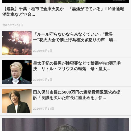
【速報】千葉・柏市で倉庫火災か 「黒煙がでている」119番通報
消防車など17台...
2026年7月31日
「ルール守らないなら来なくていい」“世界
一”花火大会で禁止行為相次ぎ怒りの声 場...
2026年8月3日
皇太子妃の長男が性犯罪などで禁錮4年の実刑判
決 リトル・マリウスの転落 母・皇太...
2026年7月3日
田久保前市長に5000万円の選挙費用返還求め提
訴「良識を欠いた市長に歯止めを」伊...
2026年7月31日