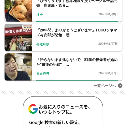
「びっくりです」熊本地震支援でベーグル全品完
売 鹿児島・姶良…
2026年8月8日
社会
「20年間、ありがとうございます」TOHOシネマ
ズ与次郎が閉館 朝…
2026年8月7日
都道府県
「語らないまま死なないで」81歳の被爆者が始め
た"最後の記録" …
2026年8月7日
都道府県
一覧ページへ