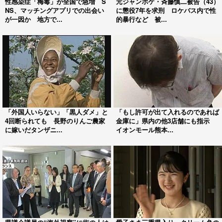
性感染症「梅毒」が全国で急増 S
元ジャンポケ・斉藤慎二被告（43）
NS、マッチングアプリでの出会い
に懲役7年を求刑 ロケバス内で性
が一因か 地方で...
的暴行など 被...
「外国人いらない」「黒人ダメ」と
「もし許可が出て入れるのであれば
4回断られても 長野のりんご農家
金庫に」県内の他3店舗にも指示
に嫁いだタンザニ...
イオンモール熊本...