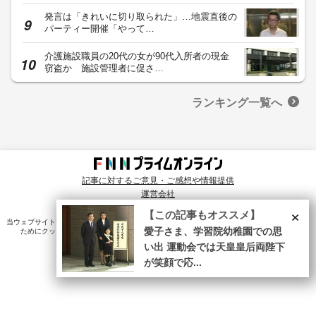
発言は「きれいに切り取られた」…地震直後の
パーティー開催「やって…
介護施設職員の20代の女が90代入所者の現金
窃盗か 施設管理者に促さ…
ランキング一覧へ
記事に対するご意見・ご感想や情報提供
運営会社
© Fuji News Network, Inc. All rights reserved.
×
【この記事もオススメ】
当ウェブサイトでは、ユーザのニーズ・興味・関⼼に合致したコンテンツや広告配信を提供する
ためにクッキーを使⽤しています。詳細は、
プライバシーポリシー
をご確認ください。
愛子さま、学習院幼稚園での思
い出 運動会では天皇皇后両陛下
が笑顔で応...