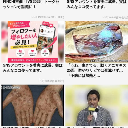
FINCHI主催「IVS2026」トークセ
SNSアカウントを着実に成長。実は
ッションが話題に！
みんなココ使ってます。
PR(FINCHI on GOETHE)
PR(Dreaw合同会社)
SNSアカウントを着実に成長。実は
「うわ、生きてる」動くアニサキス
みんなココ使ってます。
25匹 酢やワサビでは死滅せず…
「予防には加熱と...
PR(Dreaw合同会社)