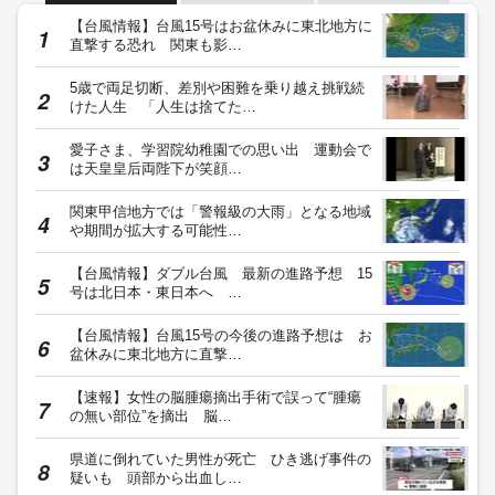
【台風情報】台風15号はお盆休みに東北地方に
直撃する恐れ 関東も影…
5歳で両足切断、差別や困難を乗り越え挑戦続
けた人生 「人生は捨てた…
愛子さま、学習院幼稚園での思い出 運動会で
は天皇皇后両陛下が笑顔…
関東甲信地方では「警報級の大雨」となる地域
や期間が拡大する可能性…
【台風情報】ダブル台風 最新の進路予想 15
号は北日本・東日本へ …
【台風情報】台風15号の今後の進路予想は お
盆休みに東北地方に直撃…
【速報】女性の脳腫瘍摘出手術で誤って“腫瘍
の無い部位”を摘出 脳…
県道に倒れていた男性が死亡 ひき逃げ事件の
疑いも 頭部から出血し…