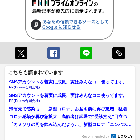
こちらも読まれています
SNSアカウントを着実に成長。実はみんなココ使ってます。
PR(Dreaw合同会社)
SNSアカウントを着実に成長。実はみんなココ使ってます。
PR(Dreaw合同会社)
帰省先で感染も…「新型コロナ」お盆を前に再び急増 猛暑と
エアコンが要因に「体調異...
コロナ感染が再び急拡大…高齢者は猛暑で“受診控え”目立つ
8割が変異株「ニンバス...
「カミソリの刃を飲み込んだよう…」新型コロナ「ニンバス」
夏休み明け学校起点に拡大...
Recommended by