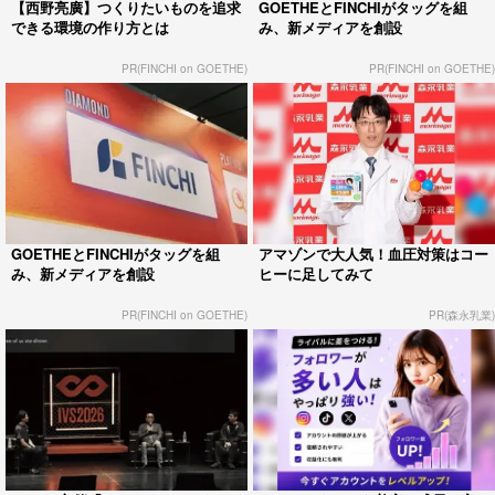
【西野亮廣】つくりたいものを追求
GOETHEとFINCHIがタッグを組
できる環境の作り方とは
み、新メディアを創設
PR(FINCHI on GOETHE)
PR(FINCHI on GOETHE)
GOETHEとFINCHIがタッグを組
アマゾンで大人気！血圧対策はコー
み、新メディアを創設
ヒーに足してみて
PR(FINCHI on GOETHE)
PR(森永乳業)