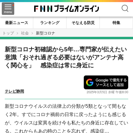
検索
最新ニュース
ランキング
そなえる防災
特集
トップ
社会
新型コロナ
新型コロナ初確認から5年…専門家が伝えたい
意識「おそれ過ぎる必要はないがアンテナ高
く関心を」 感染症は常に身近に
テレビ静岡
2025年3月5日 水曜 午後8:00
新型コロナウイルスの法律上の分類が5類となって間もな
く2年。すでにコロナ禍前の日常に戻ったようにも感じる
が、ウイルスは変異を続け今も私たちの身近に存在してい
る。これからもあの時のことを忘れず、感染症…