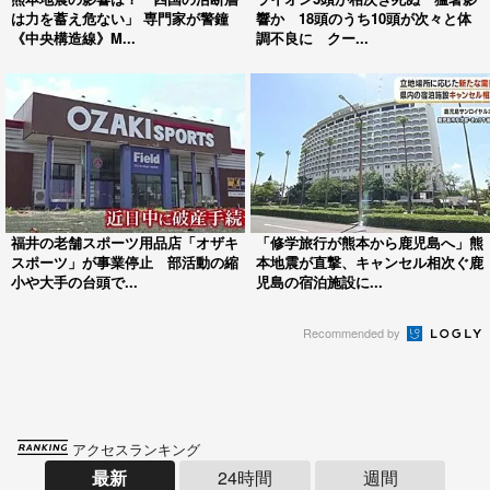
は力を蓄え危ない」 専門家が警鐘
響か 18頭のうち10頭が次々と体
《中央構造線》M...
調不良に クー...
福井の老舗スポーツ用品店「オザキ
「修学旅行が熊本から鹿児島へ」熊
スポーツ」が事業停止 部活動の縮
本地震が直撃、キャンセル相次ぐ鹿
小や大手の台頭で...
児島の宿泊施設に...
Recommended by
アクセスランキング
最新
24時間
週間