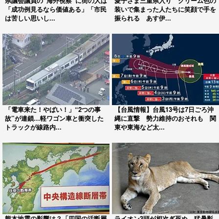
県議会議員の“海外視察”に街の人は
愛子さま三重県入り クリーム色の
「成功例見るなら価値ある」「市民
装いで集まった人たちに笑顔で手を
は苦しい思いし...
振られる あす伊...
「電車来た！やばい！」“2つの事
【台風情報】台風13号は7日ごろ沖
故”が連鎖…軽ワゴン車と衝突した
縄に直撃 勢力維持のおそれも 関
トラックが線路内...
東や東海など太...
熊本地震の影響は？「四国の活断層
ライオン3頭が相次ぎ死ぬ 猛暑影