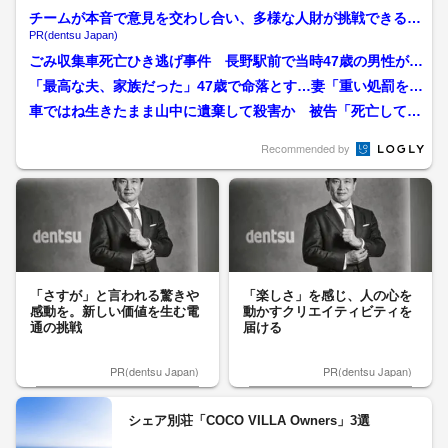
チームが本音で意見を交わし合い、多様な人財が挑戦できる組
織へ
PR(dentsu Japan)
ごみ収集車死亡ひき逃げ事件 長野駅前で当時47歳の男性が死
亡 「不運な状況があっ...
「最高な夫、家族だった」47歳で命落とす…妻「重い処罰を」
ごみ収集車死亡ひき逃...
車ではね生きたまま山中に遺棄して殺害か 被告「死亡しても
やむを得ないと決意したわ...
Recommended by
「さすが」と言われる驚きや
「楽しさ」を感じ、人の心を
感動を。新しい価値を生む電
動かすクリエイティビティを
通の挑戦
届ける
PR(dentsu Japan)
PR(dentsu Japan)
シェア別荘「COCO VILLA Owners」3選