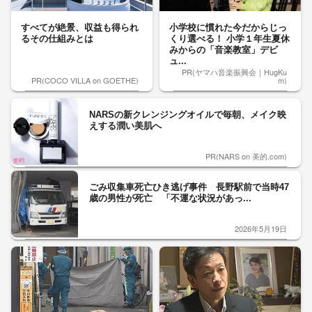
すべてが絶景、収益も得られ
小学校に慣れた今だからじっ
るその仕組みとは
くり選べる！ 小学１年生夏休
みからの「音楽教室」デビ
ュ...
PR(ヤマハ音楽振興会｜HugKu
PR(COCO VILLA on GOETHE)
m)
NARSの新クレンジングオイルで毎朝、メイク映
えする潤い美肌へ
PR(NARS on 美的.com)
ごみ収集車死亡ひき逃げ事件 長野駅前で当時47
歳の男性が死亡 「不運な状況があっ...
2026年5月19日