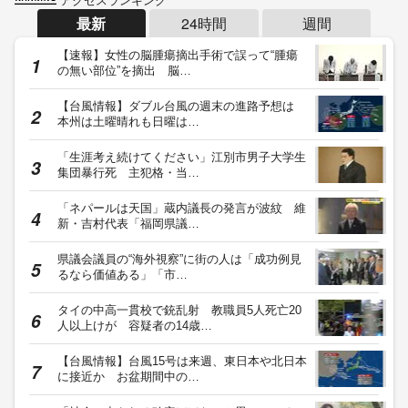
最新
24時間
週間
【速報】女性の脳腫瘍摘出手術で誤って“腫瘍
の無い部位”を摘出 脳…
【台風情報】ダブル台風の週末の進路予想は
本州は土曜晴れも日曜は…
「生涯考え続けてください」江別市男子大学生
集団暴行死 主犯格・当…
「ネパールは天国」蔵内議長の発言が波紋 維
新・吉村代表「福岡県議…
県議会議員の“海外視察”に街の人は「成功例見
るなら価値ある」「市…
タイの中高一貫校で銃乱射 教職員5人死亡20
人以上けが 容疑者の14歳…
【台風情報】台風15号は来週、東日本や北日本
に接近か お盆期間中の…