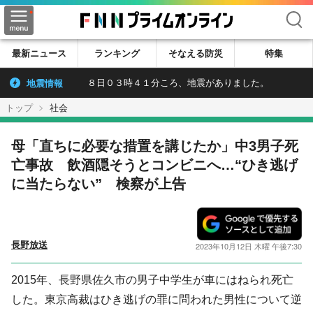
検索
最新ニュース
ランキング
そなえる防災
特集
地震情報
８日０３時４１分ころ、地震がありました。
トップ
社会
母「直ちに必要な措置を講じたか」中3男子死
亡事故 飲酒隠そうとコンビニへ…“ひき逃げ
に当たらない” 検察が上告
長野放送
2023年10月12日 木曜 午後7:30
2015年、長野県佐久市の男子中学生が車にはねられ死亡
した。東京高裁はひき逃げの罪に問われた男性について逆