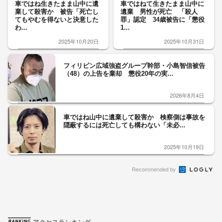
車ではね生きたまま山中に遺
車ではねて生きたまま山中に
棄して殺害か 被告「死亡し
遺棄 男性が死亡 「殺人
てもやむを得ないと決意した
罪」認定 34歳被告に「懲役
わ...
1...
2025年10月20日
2025年10月31日
フィリピン広域強盗グループ幹部・小島智信被告
（48）の上告を棄却 懲役20年の実...
2026年8月4日
車ではね山中に遺棄して殺害か 検察側は事故を
隠蔽するには死亡しても構わない「未必...
2025年10月19日
Recommended by
アクセスランキング