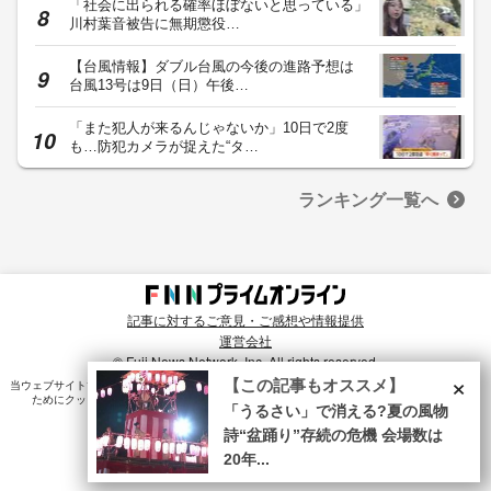
「社会に出られる確率ほぼないと思っている」
川村葉音被告に無期懲役…
【台風情報】ダブル台風の今後の進路予想は
台風13号は9日（日）午後…
「また犯人が来るんじゃないか」10日で2度
も…防犯カメラが捉えた“タ…
ランキング一覧へ
記事に対するご意見・ご感想や情報提供
運営会社
© Fuji News Network, Inc. All rights reserved.
×
【この記事もオススメ】
当ウェブサイトでは、ユーザのニーズ・興味・関⼼に合致したコンテンツや広告配信を提供する
ためにクッキーを使⽤しています。詳細は、
プライバシーポリシー
をご確認ください。
「うるさい」で消える?夏の風物
詩“盆踊り”存続の危機 会場数は
20年...