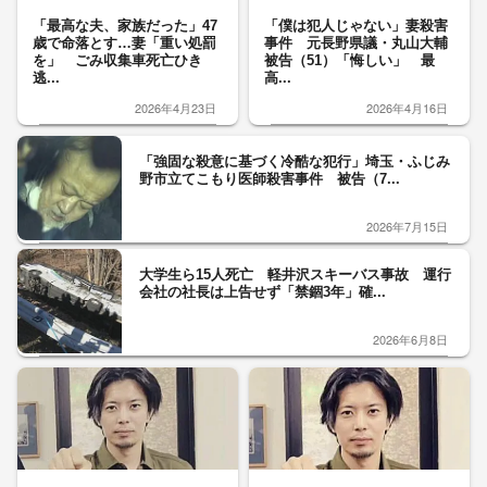
「最高な夫、家族だった」47
「僕は犯人じゃない」妻殺害
歳で命落とす…妻「重い処罰
事件 元長野県議・丸山大輔
を」 ごみ収集車死亡ひき
被告（51）「悔しい」 最
逃...
高...
2026年4月23日
2026年4月16日
「強固な殺意に基づく冷酷な犯行」埼玉・ふじみ
野市立てこもり医師殺害事件 被告（7...
2026年7月15日
大学生ら15人死亡 軽井沢スキーバス事故 運行
会社の社長は上告せず「禁錮3年」確...
2026年6月8日