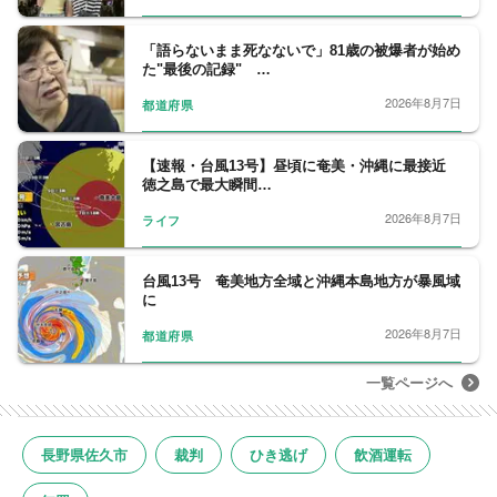
「語らないまま死なないで」81歳の被爆者が始め
た"最後の記録" …
2026年8月7日
都道府県
【速報・台風13号】昼頃に奄美・沖縄に最接近
徳之島で最大瞬間…
2026年8月7日
ライフ
台風13号 奄美地方全域と沖縄本島地方が暴風域
に
2026年8月7日
都道府県
一覧ページへ
長野県佐久市
裁判
ひき逃げ
飲酒運転