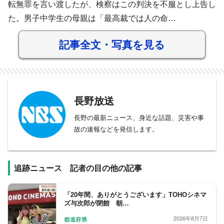
転無罪を言い渡したが、検察はこの判決を不服とし上告し
た。男子中学生の母親は「最高裁では人の命…
記事全文・写真を見る
長野放送
長野の最新ニュース、身近な話題、災害や事
故の速報などを発信します。
追跡ニュース 記者の目の他の記事
「20年間、ありがとうございます」TOHOシネマ
ズ与次郎が閉館 朝…
2026年8月7日
都道府県