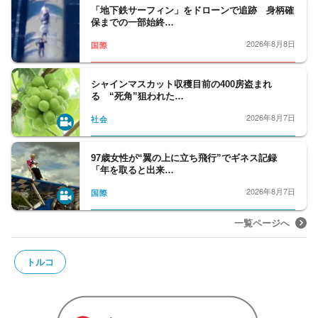
「地下鉄サーフィン」をドローンで追跡 身柄確
保までの一部始終…
2026年8月8日
国際
シャインマスカット収穫目前の400房盗まれ
る “死角”狙われた…
2026年8月7日
社会
97歳女性が“翼の上に立ち飛行”でギネス記録
「年を取ると出来…
2026年8月7日
国際
一覧ページへ
トルコ