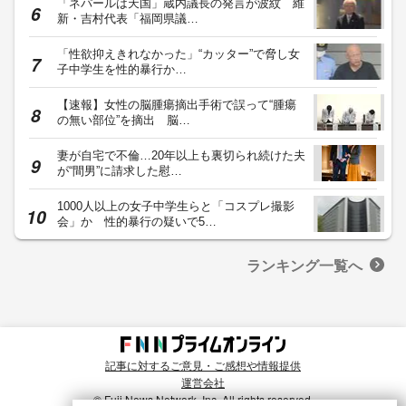
「ネパールは天国」蔵内議長の発言が波紋 維
新・吉村代表「福岡県議…
「性欲抑えきれなかった」“カッター”で脅し女
子中学生を性的暴行か…
【速報】女性の脳腫瘍摘出手術で誤って“腫瘍
の無い部位”を摘出 脳…
妻が自宅で不倫…20年以上も裏切られ続けた夫
が“間男”に請求した慰…
1000人以上の女子中学生らと「コスプレ撮影
会」か 性的暴行の疑いで5…
ランキング一覧へ
記事に対するご意見・ご感想や情報提供
運営会社
© Fuji News Network, Inc. All rights reserved.