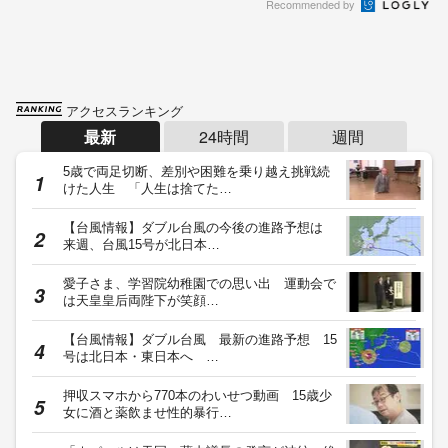
Recommended by
アクセスランキング
最新
24時間
週間
5歳で両足切断、差別や困難を乗り越え挑戦続
けた人生 「人生は捨てた…
【台風情報】ダブル台風の今後の進路予想は
来週、台風15号が北日本…
愛子さま、学習院幼稚園での思い出 運動会で
は天皇皇后両陛下が笑顔…
【台風情報】ダブル台風 最新の進路予想 15
号は北日本・東日本へ …
押収スマホから770本のわいせつ動画 15歳少
女に酒と薬飲ませ性的暴行…