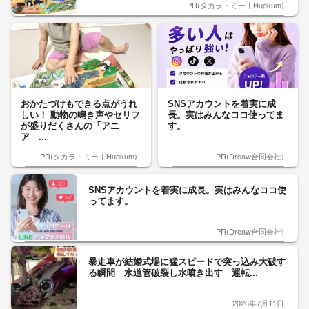
PR(タカラトミー｜Hugkum)
おかたづけもできる点がうれ
SNSアカウントを着実に成
しい！ 動物の鳴き声やセリフ
長。実はみんなココ使ってま
が盛りだくさんの「アニ
す。
ア ...
PR(タカラトミー｜Hugkum)
PR(Dreaw合同会社)
SNSアカウントを着実に成長。実はみんなココ使
ってます。
PR(Dreaw合同会社)
暴走車が結婚式場に猛スピードで突っ込み大破す
る瞬間 水道管破裂し水噴き出す 運転...
2026年7月11日