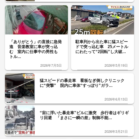
「ありがとう」の直後に急発
駐車列から出た車に猛スピー
進 音楽教室に車が突っ込
ドで突っ込む車 25メートル
む 室内に仕事中の男性も
にわたって“2回転”し大破...
トル...
2026年7月5日
2026年5月19日
猛スピードの暴走車 看板なぎ倒しクリニック
に“突撃” 院内に車体“すっぽり”ガラ...
2026年6月13日
“宙に浮いた暴走車”ビルに激突 歩行者はギリギ
リ回避 「まさに一瞬の差」制御不能...
2026年3月21日