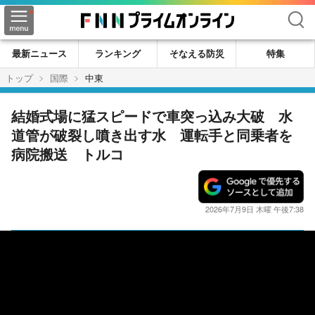
検索
最新ニュース
ランキング
そなえる防災
特集
トップ
国際
中東
結婚式場に猛スピードで車突っ込み大破 水
道管が破裂し噴き出す水 運転手と同乗者を
病院搬送 トルコ
2026年7月9日 木曜 午後7:38