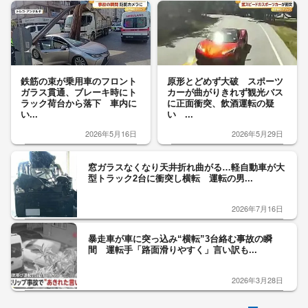
鉄筋の束が乗用車のフロント
原形とどめず大破 スポーツ
ガラス貫通、ブレーキ時にト
カーが曲がりきれず観光バス
ラック荷台から落下 車内に
に正面衝突、飲酒運転の疑
い...
い ...
2026年5月16日
2026年5月29日
窓ガラスなくなり天井折れ曲がる…軽自動車が大
型トラック2台に衝突し横転 運転の男...
2026年7月16日
暴走車が車に突っ込み“横転”3台絡む事故の瞬
間 運転手「路面滑りやすく」言い訳も...
2026年3月28日