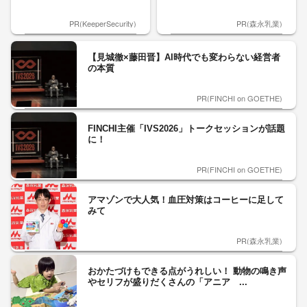
PR(KeeperSecurity)
PR(森永乳業)
【見城徹×藤田晋】AI時代でも変わらない経営者
の本質
PR(FINCHI on GOETHE)
FINCHI主催「IVS2026」トークセッションが話題
に！
PR(FINCHI on GOETHE)
アマゾンで大人気！血圧対策はコーヒーに足して
みて
PR(森永乳業)
おかたづけもできる点がうれしい！ 動物の鳴き声
やセリフが盛りだくさんの「アニア ...