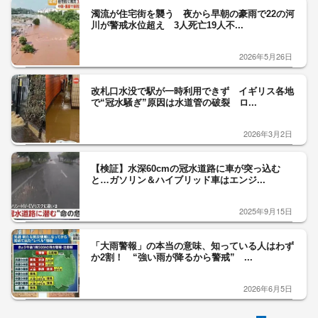
濁流が住宅街を襲う 夜から早朝の豪雨で22の河
川が警戒水位超え 3人死亡19人不...
2026年5月26日
改札口水没で駅が一時利用できず イギリス各地
で“冠水騒ぎ”原因は水道管の破裂 ロ...
2026年3月2日
【検証】水深60cmの冠水道路に車が突っ込む
と…ガソリン＆ハイブリッド車はエンジ...
2025年9月15日
「大雨警報」の本当の意味、知っている人はわず
か2割！ “強い雨が降るから警戒” ...
2026年6月5日