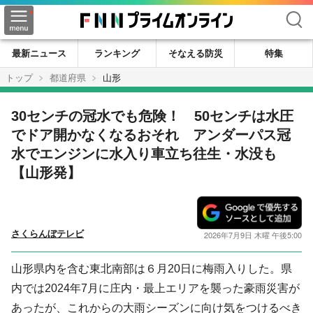
検索
最新ニュース
ランキング
そなえる防災
特集
トップ
都道府県
山形
30センチの冠水でも危険！ 50センチは水圧
でドア開かなくなるおそれ アンダーパス冠
水でエンジンに水入り車立ち往生・水没も
【山形発】
さくらんぼテレビ
2026年7月9日 木曜 午後5:00
山形県内を含む東北南部は６月20日に梅雨入りした。県
内では2024年7月に庄内・最上エリアを襲った豪雨災害が
あったが、これからの大雨シーズンに向け気をつけるべき