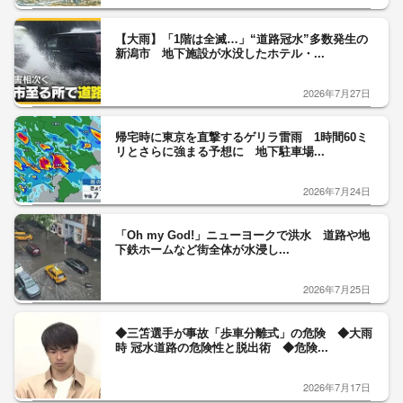
【大雨】「1階は全滅…」“道路冠水”多数発生の
新潟市 地下施設が水没したホテル・...
2026年7月27日
帰宅時に東京を直撃するゲリラ雷雨 1時間60ミ
リとさらに強まる予想に 地下駐車場...
2026年7月24日
「Oh my God!」ニューヨークで洪水 道路や地
下鉄ホームなど街全体が水浸し...
2026年7月25日
◆三笘選手が事故「歩車分離式」の危険 ◆大雨
時 冠水道路の危険性と脱出術 ◆危険...
2026年7月17日