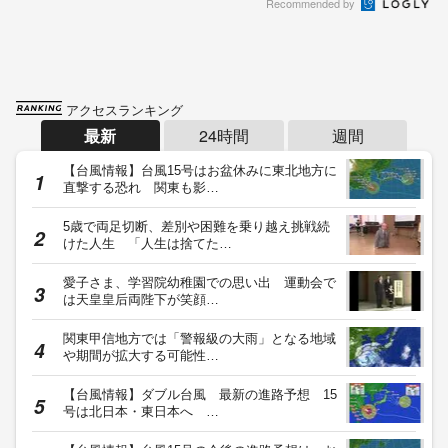
Recommended by
アクセスランキング
最新
24時間
週間
【台風情報】台風15号はお盆休みに東北地方に
直撃する恐れ 関東も影…
5歳で両足切断、差別や困難を乗り越え挑戦続
けた人生 「人生は捨てた…
愛子さま、学習院幼稚園での思い出 運動会で
は天皇皇后両陛下が笑顔…
関東甲信地方では「警報級の大雨」となる地域
や期間が拡大する可能性…
【台風情報】ダブル台風 最新の進路予想 15
号は北日本・東日本へ …