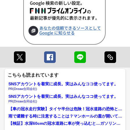
こちらも読まれています
SNSアカウントを着実に成長。実はみんなココ使ってます。
PR(Dreaw合同会社)
SNSアカウントを着実に成長。実はみんなココ使ってます。
PR(Dreaw合同会社)
【車の冠水走行実験】タイヤ半分は危険！冠水道路の恐怖とJ
AF直伝・命を守る脱出＆...
雨で避難する時に注意することは？マンホールの蓋が開いてい
ることも…傘などで確認し...
【検証】水深60cmの冠水道路に車が突っ込むと…ガソリン＆
ハイブリッド車はエンジ...