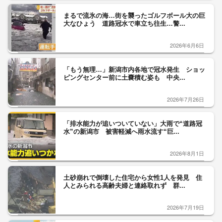
まるで流氷の海…街を襲ったゴルフボール大の巨
大なひょう 道路冠水で車立ち往生…警...
2026年6月6日
「もう無理…」新潟市内各地で冠水発生 ショッ
ピングセンター前に土嚢積む姿も 中央...
2026年7月26日
「排水能力が追いついていない」大雨で“道路冠
水”の新潟市 被害軽減へ雨水流す“巨...
2026年8月1日
土砂崩れで倒壊した住宅から女性1人を発見 住
人とみられる高齢夫婦と連絡取れず 群...
2026年7月19日