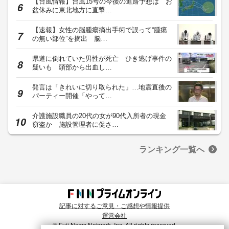
【台風情報】台風15号の今後の進路予想は お
盆休みに東北地方に直撃…
【速報】女性の脳腫瘍摘出手術で誤って“腫瘍
の無い部位”を摘出 脳…
県道に倒れていた男性が死亡 ひき逃げ事件の
疑いも 頭部から出血し…
発言は「きれいに切り取られた」…地震直後の
パーティー開催「やって…
介護施設職員の20代の女が90代入所者の現金
窃盗か 施設管理者に促さ…
ランキング一覧へ
記事に対するご意見・ご感想や情報提供
運営会社
© Fuji News Network, Inc. All rights reserved.