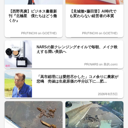
【西野亮廣】ビジネス書最新
【見城徹×藤田晋】AI時代で
刊『北極星 僕たちはどう働
も変わらない経営者の本質
くか』
PR(FINCHI on GOETHE)
PR(FINCHI on GOETHE)
NARSの新クレンジングオイルで毎朝、メイク映
えする潤い美肌へ
PR(NARS on 美的.com)
「高市総理には愛想尽かした」コメ余りに農家が
悲鳴 売値は生産原価の半分以下に…肥...
2026年8月5日