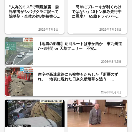
“人為的ミス”で環境被害 委
「簡単にブレーキが利くわけ
託業者がシバザクラに誤って
ではない」10トン積み走行中
除草剤・全体の約8割被害◇...
に震度7 65歳ドライバー...
2026年7月9日
2026年7月31日
【地震の影響】迂回ルートは東か西か 東九州道
7〜8時間 or 天草フェリー 不安...
2026年8月2日
住宅や高速道路にも被害もたらした「断層のず
れ」 地表に現れた日奈久断層帯を追う ...
2026年8月7日