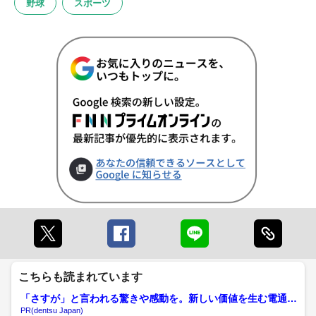
野球
スポーツ
こちらも読まれています
「さすが」と言われる驚きや感動を。新しい価値を生む電通の
挑戦
PR(dentsu Japan)