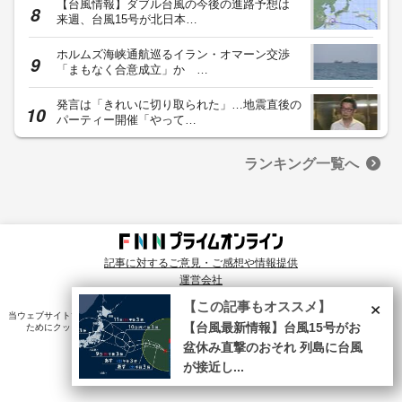
【台風情報】ダブル台風の今後の進路予想は
来週、台風15号が北日本…
ホルムズ海峡通航巡るイラン・オマーン交渉
「まもなく合意成立」か …
発言は「きれいに切り取られた」…地震直後の
パーティー開催「やって…
ランキング一覧へ
記事に対するご意見・ご感想や情報提供
運営会社
© Fuji News Network, Inc. All rights reserved.
×
【この記事もオススメ】
当ウェブサイトでは、ユーザのニーズ・興味・関⼼に合致したコンテンツや広告配信を提供する
【台風最新情報】台風15号がお
ためにクッキーを使⽤しています。詳細は、
プライバシーポリシー
をご確認ください。
盆休み直撃のおそれ 列島に台風
が接近し...