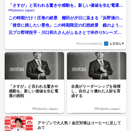
「さすが」と言われる驚きや感動を。新しい価値を生む電通の
挑戦
PR(dentsu Japan)
この時期だけ！圧巻の絶景 棚田が夕日に染まる「浜野浦の棚
田」 早朝2時間が一番美...
「後世に残したい景色」この時期限定の幻想絶景 鏡のような
水面に映る夕焼けと山々 ...
元プロ野球投手・川口和久さんがふるさとで米作り5シーズン
目 栽培面積は8倍に！ブ...
Recommended by
「さすが」と言われる驚きや
全員がリーダーシップを発揮
感動を。新しい価値を生む電
し、自分より優れた人財を育
通の挑戦
成する
PR(dentsu Japan)
PR(dentsu Japan)
アマゾンで大人気！血圧対策はコーヒーに足して
みて