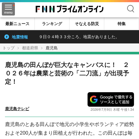
検索
最新ニュース
ランキング
そなえる防災
特集
地震情報
９日０４時３３分ころ、地震がありました。
トップ
都道府県
鹿児島
鹿児島の田んぼが巨大なキャンバスに！ ２
０２６年は農業と芸術の「二刀流」が出現予
定！
鹿児島テレビ
2026年7月9日 木曜 午後1:34
鹿児島のとある田んぼで地元の小学生やボランティア総勢
およそ200人が集まり田植えが行われた。この田んぼは毎