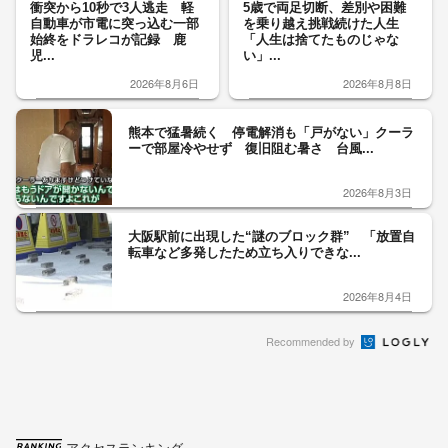
衝突から10秒で3人逃走 軽
5歳で両足切断、差別や困難
自動車が市電に突っ込む一部
を乗り越え挑戦続けた人生
始終をドラレコが記録 鹿
「人生は捨てたものじゃな
児...
い」...
2026年8月6日
2026年8月8日
熊本で猛暑続く 停電解消も「戸がない」クーラ
ーで部屋冷やせず 復旧阻む暑さ 台風...
2026年8月3日
大阪駅前に出現した“謎のブロック群” 「放置自
転車など多発したため立ち入りできな...
2026年8月4日
Recommended by
アクセスランキング