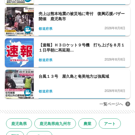
売上は熊本地震の被災地に寄付 復興応援バザー
開催 鹿児島市
2026年8月8日
都道府県
【速報】Ｈ３ロケット９号機 打ち上げを８月１
１日早朝に再延期…
2026年8月8日
都道府県
台風１３号 屋久島と奄美地方は強風域
2026年8月8日
都道府県
一覧ページへ
鹿児島県
鹿児島県南九州市
農業
アート