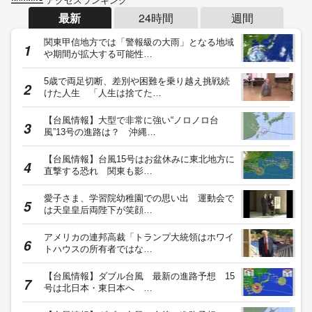
最新
24時間
週間
関東甲信地方では「警報級の大雨」となる地域
や期間が拡大する可能性…
5歳で両足切断、差別や困難を乗り越え挑戦続
けた人生 「人生は捨てた…
【台風情報】大型で非常に強い“ノロノロ台
風”13号の進路は？ 沖縄…
【台風情報】台風15号はお盆休みに東北地方に
直撃する恐れ 関東も影…
愛子さま、学習院幼稚園での思い出 運動会で
は天皇皇后両陛下が笑顔…
アメリカの連邦高裁「トランプ大統領はホワイ
トハウスの所有者ではな…
【台風情報】ダブル台風 最新の進路予想 15
号は北日本・東日本へ …