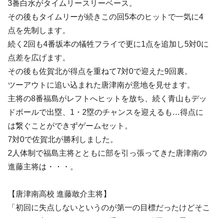
3番白水がタイムリースリーベース。
その後もタイムリーが続きこの回5本のヒットで一気に4
点を先制します。
続く2回も4番坂本の犠牲フライで更に1点を追加し5対0に
点差を広げます。
その後も佐賀北が得点を重ねて7対0で迎えた9回裏。
ツーアウトに追い込まれた唐津南が意地を見せます。
主将の8番福島がレフトへヒットを放ち、続く青山もデッ
ドボールで出塁、1・2塁のチャンスを迎えるも…得点に
は繋ぐことができずゲームセット。
7対0で佐賀北が勝利しました。
2人体制で福島主将とともに部を引っ張ってきた唐津南の
進藤主将は・・・。
【唐津南高校 進藤敢介主将】
「初回に失点しないというのが第一の目標だったけどそこ