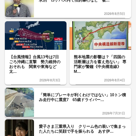
求刑 ロケバス内で性的暴行など 被...
2026年8月5日
【台風情報】台風13号は7日
熊本地震の影響は？「四国の
ごろ沖縄に直撃 勢力維持の
活断層は力を蓄え危ない」 専
おそれも 関東や東海など
門家が警鐘《中央構造線》
太...
M...
2026年8月3日
2026年8月4日
「簡単にブレーキが利くわけではない」10トン積
み走行中に震度7 65歳ドライバー...
2026年7月31日
愛子さま三重県入り クリーム色の装いで集まっ
た人たちに笑顔で手を振られる あす伊...