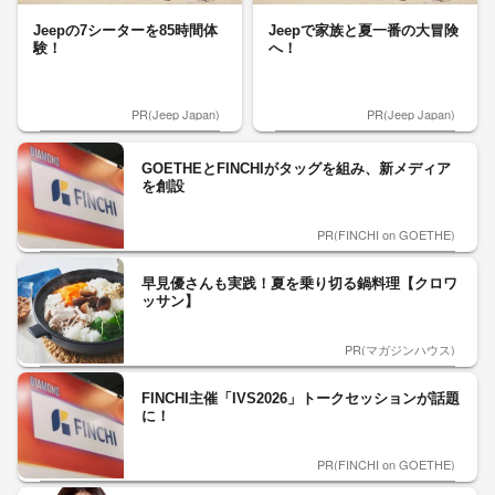
Jeepの7シーターを85時間体
Jeepで家族と夏一番の大冒険
験！
へ！
PR(Jeep Japan)
PR(Jeep Japan)
GOETHEとFINCHIがタッグを組み、新メディア
を創設
PR(FINCHI on GOETHE)
早見優さんも実践！夏を乗り切る鍋料理【クロワ
ッサン】
PR(マガジンハウス)
FINCHI主催「IVS2026」トークセッションが話題
に！
PR(FINCHI on GOETHE)