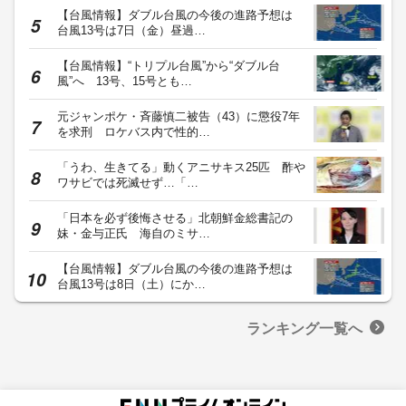
【台風情報】ダブル台風の今後の進路予想は
台風13号は7日（金）昼過…
【台風情報】“トリプル台風”から“ダブル台
風”へ 13号、15号とも…
元ジャンポケ・斉藤慎二被告（43）に懲役7年
を求刑 ロケバス内で性的…
「うわ、生きてる」動くアニサキス25匹 酢や
ワサビでは死滅せず…「…
「日本を必ず後悔させる」北朝鮮金総書記の
妹・金与正氏 海自のミサ…
【台風情報】ダブル台風の今後の進路予想は
台風13号は8日（土）にか…
ランキング一覧へ