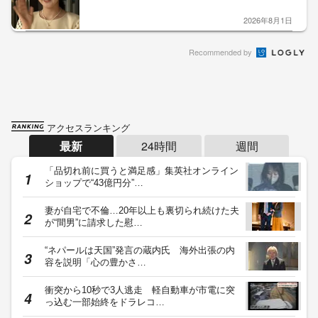
2026年8月1日
Recommended by
アクセスランキング
最新
24時間
週間
「品切れ前に買うと満足感」集英社オンライン
ショップで“43億円分”…
妻が自宅で不倫…20年以上も裏切られ続けた夫
が“間男”に請求した慰…
“ネパールは天国”発言の蔵内氏 海外出張の内
容を説明「心の豊かさ…
衝突から10秒で3人逃走 軽自動車が市電に突
っ込む一部始終をドラレコ…