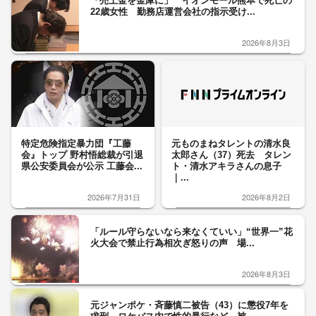
「売上金を金庫に」 イオンモール熊本で死亡の
22歳女性 勤務店運営会社の指示受け...
2026年8月3日
特定危険指定暴力団『工藤
元ものまねタレントの清水良
会』トップ 野村悟総裁が引退
太郎さん（37）死去 タレン
県公安委員会が公示 工藤会...
ト・清水アキラさんの息子
｜...
2026年7月31日
2026年8月2日
「ルール守らないなら来なくていい」“世界一”花
火大会で禁止行為相次ぎ怒りの声 場...
2026年8月3日
元ジャンポケ・斉藤慎二被告（43）に懲役7年を