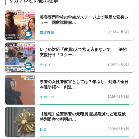
サガテレビの他の記事
美容専門学校の学生がステージ上で華麗な変身シ
ョー 国家試験前…
2026年8月6日
都道府県
いじめ対応「教員1人で抱え込まないで」 法的
支援行う「スクー…
2026年8月6日
ライフ
県警の女性警察官としては７年ぶり 剣道の全日
本選手権へ 剣道…
2026年8月6日
スポーツ
【速報】佐賀県警の元職員 証拠隠滅など追送検
特別監察で判明の…
2026年8月6日
社会