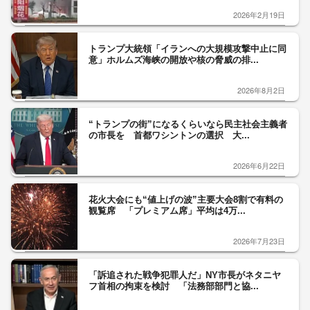
2026年2月19日
トランプ大統領「イランへの大規模攻撃中止に同
意」ホルムズ海峡の開放や核の脅威の排...
2026年8月2日
“トランプの街”になるくらいなら民主社会主義者
の市長を 首都ワシントンの選択 大...
2026年6月22日
花火大会にも“値上げの波”主要大会8割で有料の
観覧席 「プレミアム席」平均は4万...
2026年7月23日
「訴追された戦争犯罪人だ」NY市長がネタニヤ
フ首相の拘束を検討 「法務部部門と協...