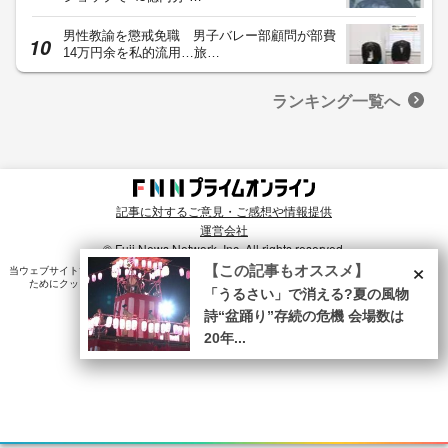
男性教諭を懲戒免職 男子バレー部顧問が部費
14万円余を私的流用…旅…
ランキング一覧へ
記事に対するご意見・ご感想や情報提供
運営会社
© Fuji News Network, Inc. All rights reserved.
×
【この記事もオススメ】
当ウェブサイトでは、ユーザのニーズ・興味・関⼼に合致したコンテンツや広告配信を提供する
ためにクッキーを使⽤しています。詳細は、
プライバシーポリシー
をご確認ください。
「うるさい」で消える?夏の風物
詩“盆踊り”存続の危機 会場数は
20年...