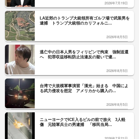
2026年7月19日
LA近郊のトランプ大統領所有ゴルフ場で武装男を
逮捕 トランプ大統領のカリフォルニ...
2026年8月5日
逃亡中の日本人男をフィリピンで拘束 強制送還
へ 犯罪収益移転防止法違反の疑いで逮...
2026年8月5日
台湾で大規模軍事演習「漢光」始まる 中国によ
る武力侵攻を想定 アメリカから購入の...
2026年8月5日
ニューヨークでICE入るビルの前で放火 3人軽
傷 元陸軍兵士の男逮捕 「移民当局...
2026年7月21日