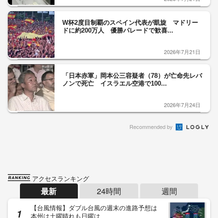
W杯2度目制覇のスペイン代表が凱旋 マドリー
ドに約200万人 優勝パレードで歓喜...
2026年7月21日
「日本赤軍」岡本公三容疑者（78）が亡命先レバ
ノンで死亡 イスラエル空港で100...
2026年7月24日
Recommended by
アクセスランキング
最新
24時間
週間
【台風情報】ダブル台風の週末の進路予想は
本州は土曜晴れも日曜は…