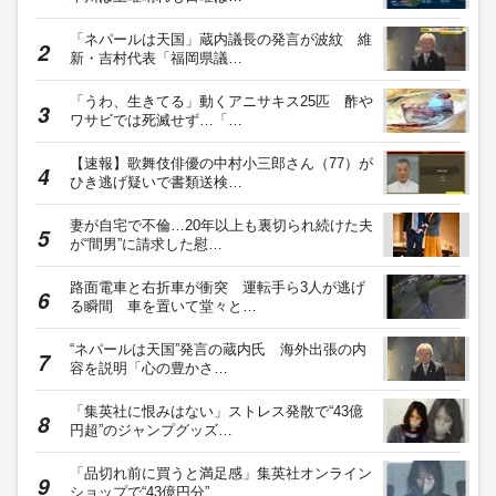
「ネパールは天国」蔵内議長の発言が波紋 維
新・吉村代表「福岡県議…
「うわ、生きてる」動くアニサキス25匹 酢や
ワサビでは死滅せず…「…
【速報】歌舞伎俳優の中村小三郎さん（77）が
ひき逃げ疑いで書類送検…
妻が自宅で不倫…20年以上も裏切られ続けた夫
が“間男”に請求した慰…
路面電車と右折車が衝突 運転手ら3人が逃げ
る瞬間 車を置いて堂々と…
“ネパールは天国”発言の蔵内氏 海外出張の内
容を説明「心の豊かさ…
「集英社に恨みはない」ストレス発散で“43億
円超”のジャンプグッズ…
「品切れ前に買うと満足感」集英社オンライン
ショップで“43億円分”…