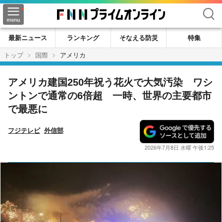
検索
最新ニュース
ランキング
そなえる防災
特集
トップ
国際
アメリカ
アメリカ建国250年祝う花火で大気汚染 ワシ
ントンで通常の6倍超 一時、世界の主要都市
で最悪に
フジテレビ
外信部
2026年7月8日 水曜 午後1:25