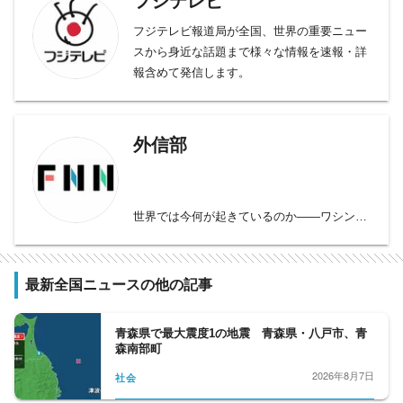
フジテレビ
フジテレビ報道局が全国、世界の重要ニュー
スから身近な話題まで様々な情報を速報・詳
報含めて発信します。
外信部
世界では今何が起きているのか――ワシント
ン、ニューヨーク、ロサンゼルス、ロンド
ン、パリ、モスクワ、イスタンブール、北
京、上海、ソウル、バンコクのFNN11支局を
最新全国ニュースの他の記事
拠点に、国際情勢や各国の事件・事故、政
治、経済、社会問題から文化・エンタメまで
青森県で最大震度1の地震 青森県・八戸市、青
海外の最新ニュースをお届けします。
森南部町
2026年8月7日
社会