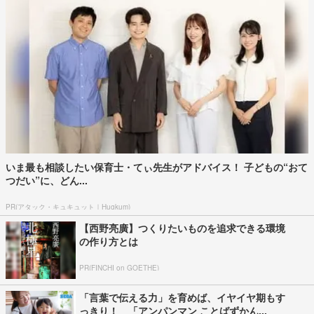
いま最も相談したい保育士・てぃ先生がアドバイス！ 子どもの“おて
つだい”に、どん...
PR(アタック・キュキュット｜Hugkum)
【西野亮廣】つくりたいものを追求できる環境
の作り方とは
PR(FINCHI on GOETHE)
「言葉で伝える力」を育めば、イヤイヤ期もす
っきり！ 「アンパンマン ことばずかん...