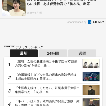
らに挨拶 あす伊勢神宮で「御木曳」出席...
2026年8月1日
Recommended by
アクセスランキング
最新
24時間
週間
【速報】女性の脳腫瘍摘出手術で誤って“腫瘍
の無い部位”を摘出 脳…
【台風情報】ダブル台風の週末の進路予想は
本州は土曜晴れも日曜は…
「生涯考え続けてください」江別市男子大学生
集団暴行死 主犯格・当…
「ネパールは天国」蔵内議長の発言が波紋 維
新・吉村代表「福岡県議…