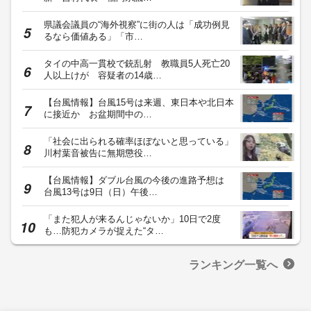
県議会議員の“海外視察”に街の人は「成功例見
るなら価値ある」「市…
タイの中高一貫校で銃乱射 教職員5人死亡20
人以上けが 容疑者の14歳…
【台風情報】台風15号は来週、東日本や北日本
に接近か お盆期間中の…
「社会に出られる確率ほぼないと思っている」
川村葉音被告に無期懲役…
【台風情報】ダブル台風の今後の進路予想は
台風13号は9日（日）午後…
「また犯人が来るんじゃないか」10日で2度
も…防犯カメラが捉えた“タ…
ランキング一覧へ