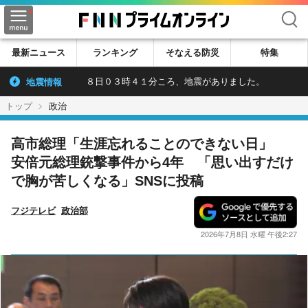
検索
最新ニュース
ランキング
そなえる防災
特集
地震情報
８日０３時４１分ころ、地震がありました。
トップ
政治
高市総理「生涯忘れることのできない日」
安倍元総理銃撃事件から4年 「思い出すだけ
で胸が苦しくなる」SNSに投稿
フジテレビ
政治部
2026年7月8日 水曜 午後2:27