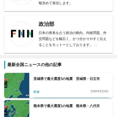
報含めて発信します。
政治部
日本の将来を占う政治の動向。内政問題、外
交問題などを幅広く、かつ分かりやすく伝え
ることをモットーとしております。
総理大臣、官房長官の動向をフォローする官
邸クラブ。平河クラブは自民党、日本維新の
会、野党クラブは、中道改革連合、立憲民主
最新全国ニュースの他の記事
党、国民民主党、公明党など野党勢を取材。
内閣府担当は、少子化問題から、宇宙、化学
茨城県で最大震度3の地震 茨城県・日立市
問題まで、多岐に渡る分野を、細かくフォロ
ーする。外務省クラブは、日々刻々と変化す
2026年8月8日
社会
る、外交問題を取材、人事院も取材対象とな
っている。政界から財界、官界まで、政治部
の取材分野は広いと言えます。
熊本県で最大震度1の地震 熊本県・八代市