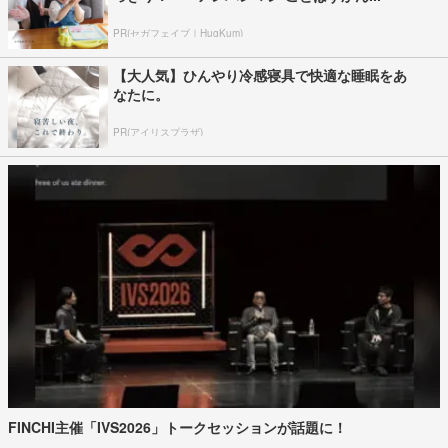
PR(セガフェイブ｜HugKum)
【大人気】ひんやり冷感寝具で快適な睡眠をあ
なたに。
PR(アイリスプラザ)
FINCHI主催「IVS2026」トークセッションが話題に！