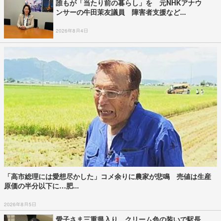
誰もが「当たり前の暮らし」を 元NHKアナウ
ンサーの牛田茉友議員 障害者支援など...
2026年8月4日
「高市総理には愛想尽かした」コメ余りに農家が悲鳴 売値は生産
原価の半分以下に…肥...
2026年8月5日
愛子さま三重県入り クリーム色の装いで駅長