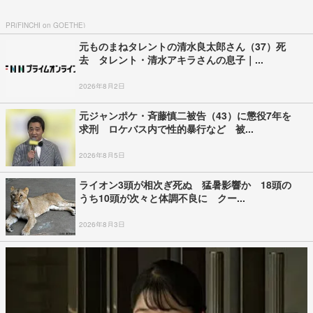
PR(FINCHI on GOETHE)
元ものまねタレントの清水良太郎さん（37）死
去 タレント・清水アキラさんの息子｜...
2026年8月2日
元ジャンポケ・斉藤慎二被告（43）に懲役7年を
求刑 ロケバス内で性的暴行など 被...
2026年8月5日
ライオン3頭が相次ぎ死ぬ 猛暑影響か 18頭の
うち10頭が次々と体調不良に クー...
2026年8月3日