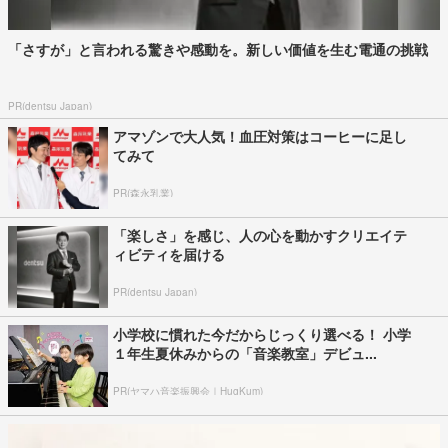
「さすが」と言われる驚きや感動を。新しい価値を生む電通の挑戦
PR(dentsu Japan)
アマゾンで大人気！血圧対策はコーヒーに足し
てみて
PR(森永乳業)
「楽しさ」を感じ、人の心を動かすクリエイテ
ィビティを届ける
PR(dentsu Japan)
小学校に慣れた今だからじっくり選べる！ 小学
１年生夏休みからの「音楽教室」デビュ...
PR(ヤマハ音楽振興会｜HugKum)