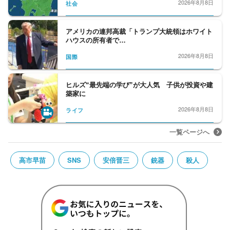
2026年8月8日
社会
アメリカの連邦高裁「トランプ大統領はホワイト
ハウスの所有者で…
2026年8月8日
国際
ヒルズ“最先端の学び”が大人気 子供が投資や建
築家に
2026年8月8日
ライフ
一覧ページへ
高市早苗
SNS
安倍晋三
銃器
殺人