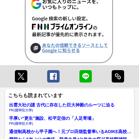
こちらも読まれています
出雲大社の謎 古代に存在した巨大神殿のルーツに迫る
PR(國學院大學)
手厚い“更生”施設、松平定信の「人足寄場」
PR(國學院大學)
通信制高校から甲子園へ！元プロ田畑監督率いるAOIKE高校野
球部が秋季大会で公式...