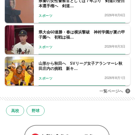
県警の女性警察官としては７年ぶり 剣道の全日
本選手権へ 剣道…
2026年8月6日
スポーツ
県大会60連勝・春は横浜撃破 神村学園が夏の甲
子園へ 初戦は福…
2026年8月3日
スポーツ
山形から秋田へ SVリーグ女子アランマーレ秋
田庄内の挑戦 新キ…
2026年8月1日
スポーツ
一覧ページへ
高校
野球