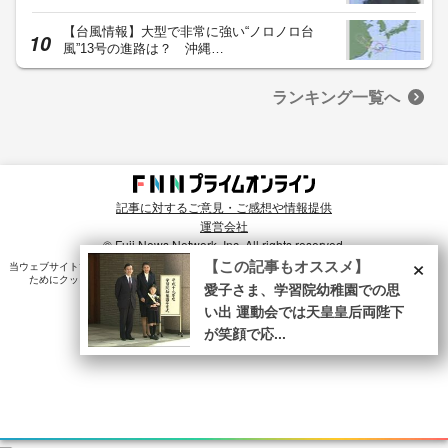
【台風情報】大型で非常に強い“ノロノロ台
風”13号の進路は？ 沖縄…
ランキング一覧へ
記事に対するご意見・ご感想や情報提供
運営会社
© Fuji News Network, Inc. All rights reserved.
×
【この記事もオススメ】
当ウェブサイトでは、ユーザのニーズ・興味・関⼼に合致したコンテンツや広告配信を提供する
ためにクッキーを使⽤しています。詳細は、
プライバシーポリシー
をご確認ください。
愛子さま、学習院幼稚園での思
い出 運動会では天皇皇后両陛下
が笑顔で応...