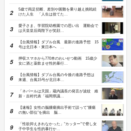
5歳で両足切断、差別や困難を乗り越え挑戦続
けた人生 「人生は捨てた…
愛子さま、学習院幼稚園での思い出 運動会で
は天皇皇后両陛下が笑顔…
【台風情報】ダブル台風 最新の進路予想 15
号は北日本・東日本へ …
押収スマホから770本のわいせつ動画 15歳少
女に酒と薬飲ませ性的暴行…
【台風情報】ダブル台風の今後の進路予想は
来週、台風15号が北日本…
「ネパールは天国」蔵内議長の発言が波紋 維
新・吉村代表「福岡県議…
【速報】女性の脳腫瘍摘出手術で誤って“腫瘍
の無い部位”を摘出 脳…
「性欲抑えきれなかった」“カッター”で脅し女
子中学生を性的暴行か…