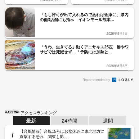
「もし許可が出て入れるのであれば金庫に」県内
の他3店舗にも指示 イオンモール熊本...
2026年8月4日
「うわ、生きてる」動くアニサキス25匹 酢やワ
サビでは死滅せず…「予防には加熱と...
2026年8月6日
Recommended by
アクセスランキング
最新
24時間
週間
【台風情報】台風15号はお盆休みに東北地方に
直撃する恐れ 関東も影…