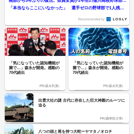
廃部から5年ぶりの復活。部員全員が1年生の窪川高校野球部が
劇的勝利【高校野球】
「本当ならここにいなかった」 選手ゼロの野球部で1人残っ
た女子マネージャー 連合...
Recommended by
「気になっていた認知機能が
「気になっていた認知機能が
菌で…」森永が開発。感動の
菌で…」森永が開発。感動の
70代続出
70代続出
PR(森永乳業)
PR(森永乳業)
出雲大社の謎 古代に存在した巨大神殿のルーツに
迫る
PR(國學院大學)
八つの頭と尾を持つ大蛇ーヤマタノオロチ