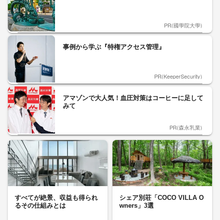
PR(國學院大學)
事例から学ぶ『特権アクセス管理』
PR(KeeperSecurity)
アマゾンで大人気！血圧対策はコーヒーに足して
みて
PR(森永乳業)
すべてが絶景、収益も得られ
シェア別荘「COCO VILLA O
るその仕組みとは
wners」3選