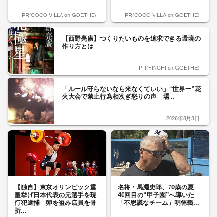
PR(COCO VILLA on GOETHE)
PR(COCO VILLA on GOETHE)
【西野亮廣】つくりたいものを追求できる環境の
作り方とは
PR(FINCHI on GOETHE)
「ルール守らないなら来なくていい」“世界一”花
火大会で禁止行為相次ぎ怒りの声 場...
2026年8月3日
【独自】東京オリンピック重
名将・馬淵史郎、70歳の夏
量挙げ日本代表の元選手を現
40回目の“甲子園”へ導いた
行犯逮捕 卵を盗み店員を骨
「不思議なチーム」明徳義...
折...