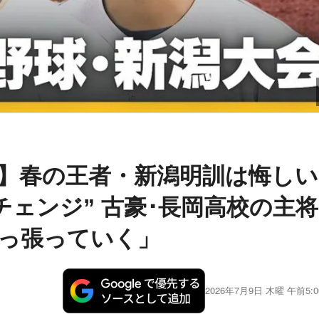
】春の王者・新潟明訓は悔しい
チェンジ” 古豪･長岡高校の主将
引っ張っていく」
2026年7月9日 木曜 午前5:0