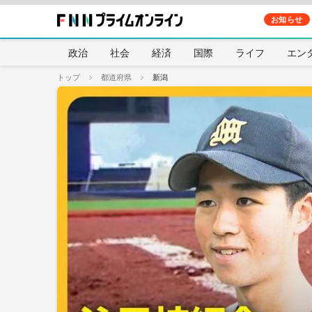
お知らせ
政治
社会
経済
国際
ライフ
エン
トップ
都道府県
新潟