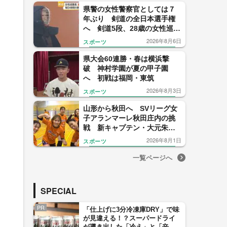
県警の女性警察官としては７
年ぶり 剣道の全日本選手権
へ 剣道5段、28歳の女性巡査
長の得意技は“裏から打つ面”
2026年8月6日
スポーツ
県大会60連勝・春は横浜撃
破 神村学園が夏の甲子園
へ 初戦は福岡・東筑
2026年8月3日
スポーツ
山形から秋田へ SVリーグ女
子アランマーレ秋田庄内の挑
戦 新キャプテン・大元朱菜
選手が語る“山形への感謝”と
2026年8月1日
スポーツ
新天地への決意
一覧ページへ
SPECIAL
PR
「仕上げに3分冷凍庫DRY」で味
が見違える！？スーパードライ
が導き出した「冷え」と「辛