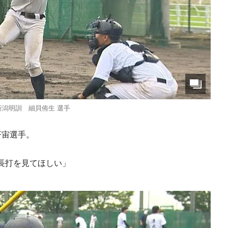
新潟明訓 細貝侑生 選手
蒼宙選手。
長打を見てほしい」