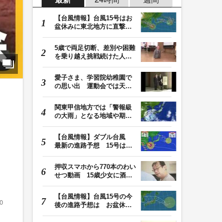
【台風情報】台風15号はお
盆休みに東北地方に直撃す
る恐れ 関東も影…
5歳で両足切断、差別や困難
を乗り越え挑戦続けた人
生 「人生は捨てた…
愛子さま、学習院幼稚園で
の思い出 運動会では天皇
皇后両陛下が笑顔…
関東甲信地方では「警報級
の大雨」となる地域や期間
が拡大する可能性…
【台風情報】ダブル台風
最新の進路予想 15号は北
日本・東日本へ …
押収スマホから770本のわい
せつ動画 15歳少女に酒と
薬飲ませ性的暴行…
【台風情報】台風15号の今
0
後の進路予想は お盆休み
に東北地方に直撃…