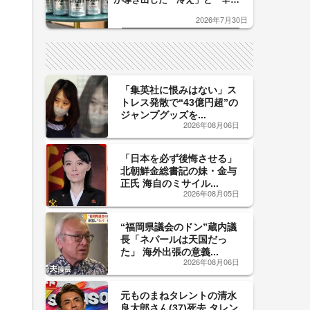
口」のおいしい関係 青く変化
2026年7月30日
した「辛口カーブ」が飲み頃の
サイン！
「集英社に恨みはない」ス
トレス発散で“43億円超”の
ジャンプグッズを...
2026年08月06日
「日本を必ず後悔させる」
北朝鮮金総書記の妹・金与
正氏 海自のミサイル...
2026年08月05日
“福岡県議会のドン”蔵内議
長「ネパールは天国だっ
た」 海外出張の意義...
2026年08月06日
元ものまねタレントの清水
良太郎さん(37)死去 タレン