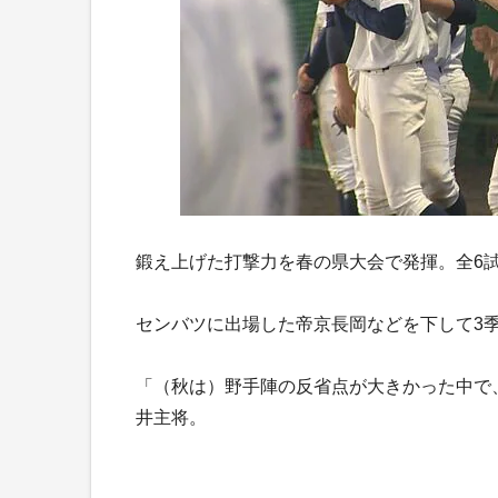
鍛え上げた打撃力を春の県大会で発揮。全6試
センバツに出場した帝京長岡などを下して3
「（秋は）野手陣の反省点が大きかった中で
井主将。