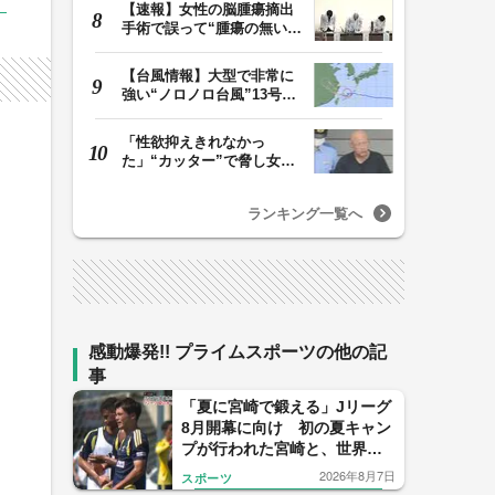
【速報】女性の脳腫瘍摘出
手術で誤って“腫瘍の無い部
位”を摘出 脳…
【台風情報】大型で非常に
強い“ノロノロ台風”13号の
進路は？ 沖縄…
「性欲抑えきれなかっ
た」“カッター”で脅し女子
中学生を性的暴行か…
ランキング一覧へ
感動爆発!! プライムスポーツの他の記
事
「夏に宮崎で鍛える」Jリーグ
8月開幕に向け 初の夏キャン
プが行われた宮崎と、世界基
準を目指す日本サッカーの挑
2026年8月7日
スポーツ
戦