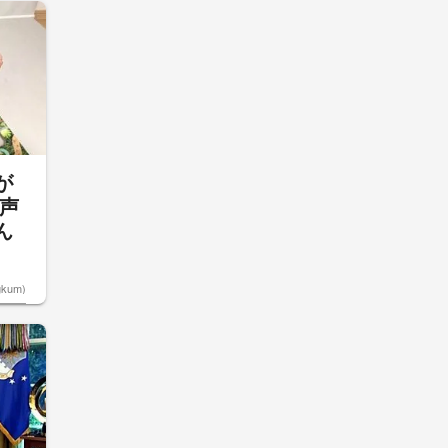
が
声
ん
kum)