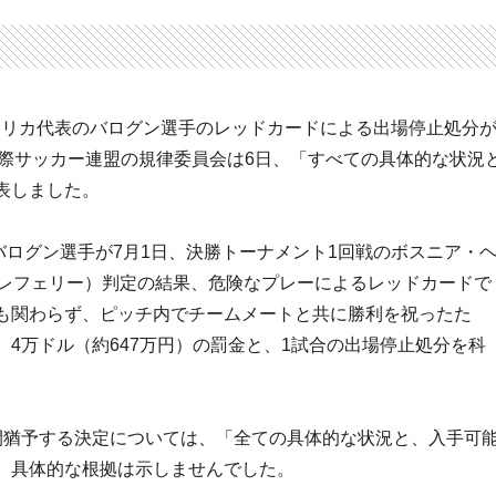
、アメリカ代表のバログン選手のレッドカードによる出場停止処分
国際サッカー連盟の規律委員会は6日、「すべての具体的な状況
表しました。
のバログン選手が7月1日、決勝トーナメント1回戦のボスニア・
トレフェリー）判定の結果、危険なプレーによるレッドカードで
も関わらず、ピッチ内でチームメートと共に勝利を祝ったた
4万ドル（約647万円）の罰金と、1試合の出場停止処分を科
間猶予する決定については、「全ての具体的な状況と、入手可
、具体的な根拠は示しませんでした。