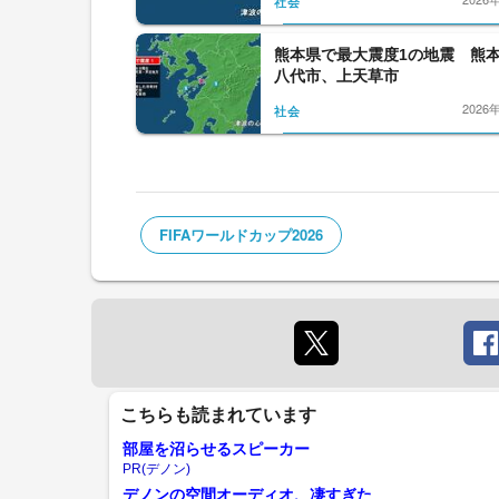
社会
熊本県で最大震度1の地震 熊
八代市、上天草市
2026
社会
FIFAワールドカップ2026
こちらも読まれています
部屋を沼らせるスピーカー
PR(デノン)
デノンの空間オーディオ、凄すぎた