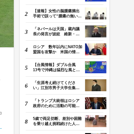
日本・東日本へ …
【速報】女性の脳腫瘍摘出
手術で誤って“腫瘍の無い部
位”を摘出 脳…
「ネパールは天国」蔵内議
長の発言が波紋 維新・吉
村代表「福岡県議…
ロシア 数年以内にNATO加
盟国を攻撃か 米国の情報
機関が分析 プー…
【台風情報】ダブル台風
13号で沖縄は猛烈な風と大
ら
雨 15号は東日本…
「生涯考え続けてくださ
い」江別市男子大学生集団
暴行死 主犯格・当…
「トランプ大統領はロシア
政府のために活動の可能
性」FBIは現職大統領…
3
5歳で両足切断、差別や困難
を乗り越え挑戦続けた人
生 「人生は捨てた…