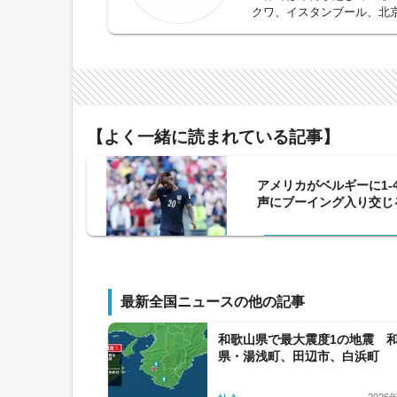
クワ、イスタンブール、北京
件・事故、政治、経済、社
【よく一緒に読まれている記事】
アメリカがベルギーに1-
声にブーイング入り交じる
最新全国ニュースの他の記事
和歌山県で最大震度1の地震 
県・湯浅町、田辺市、白浜町
2026