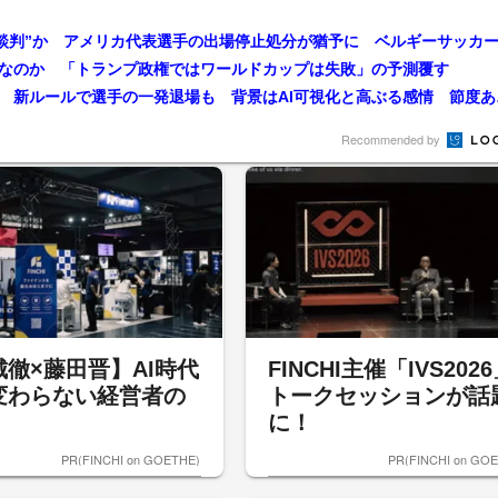
なのか 「トランプ政権ではワールドカップは失敗」の予測覆す
【解説】ワールド
Recommended by
城徹×藤田晋】AI時代
FINCHI主催「IVS202
変わらない経営者の
トークセッションが話
に！
PR(FINCHI on GOETHE)
PR(FINCHI on GO