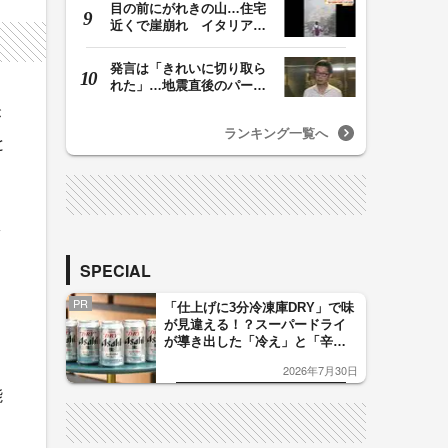
目の前にがれきの山…住宅
近くで崖崩れ イタリア・
ナポリ近郊で過去4…
発言は「きれいに切り取ら
れた」…地震直後のパーテ
ィー開催「やって…
が
ランキング一覧へ
と
ヘ
SPECIAL
PR
「仕上げに3分冷凍庫DRY」で味
が見違える！？スーパードライ
が導き出した「冷え」と「辛
口」のおいしい関係 青く変化
2026年7月30日
した「辛口カーブ」が飲み頃の
サイン！
能