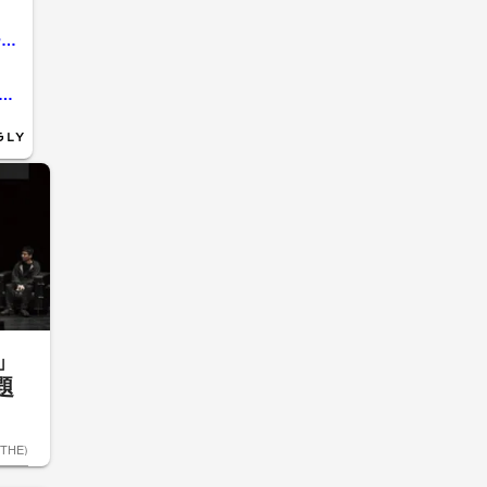
トランプ大統領がFIFAインファンティーノ会長に“直談判”か アメリカ代表選手の出場停止処分が猶予に ベルギーサッカー協会「驚きを禁じ得ない」
カップで誹謗中傷や差別行為が急増 新ルールで選手の一発退場も 背景はAI可視化と高ぶる感情 節度ある応援を
6」
題
ETHE)