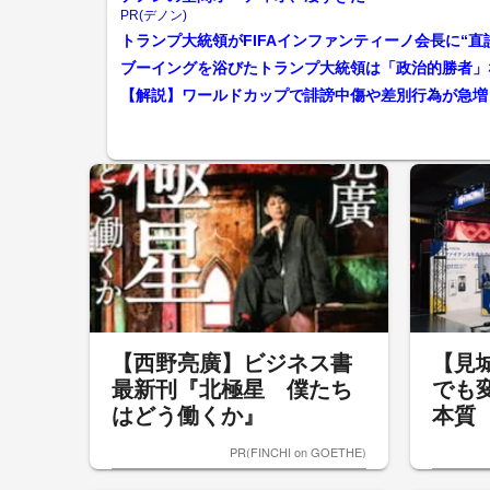
PR(デノン)
ブーイングを浴びたトランプ大統領は「政治的勝者」
【西野亮廣】ビジネス書
【見
最新刊『北極星 僕たち
でも
はどう働くか』
本質
PR(FINCHI on GOETHE)