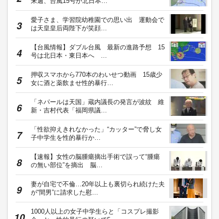
来週、台風15号が北日本…
愛子さま、学習院幼稚園での思い出 運動会で
は天皇皇后両陛下が笑顔…
【台風情報】ダブル台風 最新の進路予想 15
号は北日本・東日本へ …
押収スマホから770本のわいせつ動画 15歳少
女に酒と薬飲ませ性的暴行…
「ネパールは天国」蔵内議長の発言が波紋 維
新・吉村代表「福岡県議…
「性欲抑えきれなかった」“カッター”で脅し女
子中学生を性的暴行か…
【速報】女性の脳腫瘍摘出手術で誤って“腫瘍
の無い部位”を摘出 脳…
妻が自宅で不倫…20年以上も裏切られ続けた夫
が“間男”に請求した慰…
1000人以上の女子中学生らと「コスプレ撮影