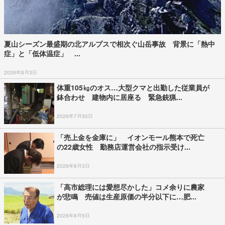
夏山シーズン最盛期の北アルプスで相次ぐ山岳事故 背景に「熱中
症」と「低体温症」 ...
2026年8月3日
体重105㎏のオス…大型クマと出勤した従業員が
鉢合わせ 建物内に居座る 緊急銃猟...
2026年7月30日
「売上金を金庫に」 イオンモール熊本で死亡
の22歳女性 勤務店運営会社の指示受け...
2026年8月3日
「高市総理には愛想尽かした」コメ余りに農家
が悲鳴 売値は生産原価の半分以下に…肥...
2026年8月5日