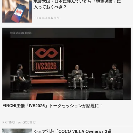
地震大国・日本に住んでいたら「地震保険」に
入っておくべき？
PR(東京証券取引所)
FINCHI主催「IVS2026」トークセッションが話題に！
PR(FINCHI on GOETHE)
シェア別荘「COCO VILLA Owners」3選