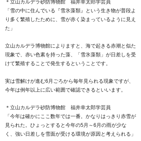
＊立山カルデラ砂防博物館 福井幸太郎学芸員
「雪の中に住んでいる『雪氷藻類』という生き物が普段よ
り多く繁殖したために、雪が赤く染まっているように見え
た」
立山カルデラ博物館によりますと、海で起きる赤潮と似た
現象で、赤い色素を持った藻、「雪氷藻類」が日差しを受
けて繁殖することで発生するということです。
実は雪解けが進む6月ごろから毎年見られる現象ですが、
今年は例年以上に広い範囲で確認できるといいます。
＊立山カルデラ砂防博物館 福井幸太郎学芸員
「今年は確かにここ数年では一番。かなりはっきり赤雪が
見られた。ひょっとすると今年の5月～6月の雨が少な
く、強い日差しを雪面が受ける環境が原因と考えられる」