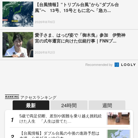
【台風情報】“トリプル台風”から“ダブル台
風”へ 13号、15号ともに北へ「急カ...
2026年8月6日
愛子さま、はっぴ姿で「御木曳」参加 伊勢神
宮の式年遷宮に向けた伝統行事｜FNNプ...
2026年8月2日
Recommended by
アクセスランキング
最新
24時間
週間
5歳で両足切断、差別や困難を乗り越え挑戦続
けた人生 「人生は捨てた…
【台風情報】ダブル台風の今後の進路予想は