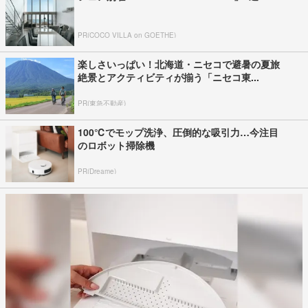
PR(COCO VILLA on GOETHE)
楽しさいっぱい！北海道・ニセコで避暑の夏旅
絶景とアクティビティが揃う「ニセコ東...
PR(東急不動産)
100℃でモップ洗浄、圧倒的な吸引力…今注目
のロボット掃除機
PR(Dreame)