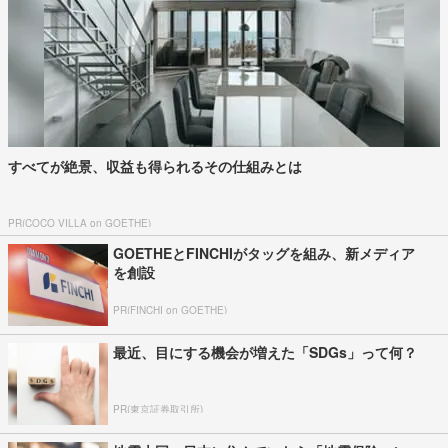
すべてが絶景、収益も得られるその仕組みとは
PR(COCO VILLA on GOETHE)
GOETHEとFINCHIがタッグを組み、新メディア
を創設
PR(FINCHI on GOETHE)
最近、目にする機会が増えた「SDGs」って何？
PR(東京証券取引所)