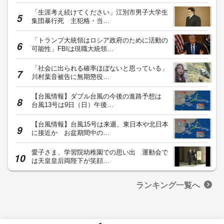
「生涯考え続けてください」江別市男子大学生
集団暴行死 主犯格・当…
「トランプ大統領はロシア政府のために活動の
可能性」FBIは現職大統領…
「社会に出られる確率ほぼないと思っている」
川村葉音被告に無期懲役…
【台風情報】ダブル台風の今後の進路予想は
台風13号は9日（日）午後…
【台風情報】台風15号は来週、東日本や北日本
に接近か お盆期間中の…
愛子さま、学習院幼稚園での思い出 運動会で
は天皇皇后両陛下が笑顔…
ランキング一覧へ