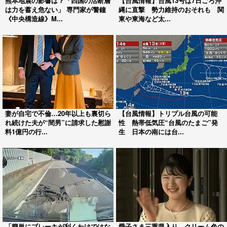
熊本地震の影響は？「四国の活断層
【台風情報】台風13号は7日ごろ沖
は力を蓄え危ない」 専門家が警鐘
縄に直撃 勢力維持のおそれも 関
《中央構造線》M...
東や東海など太...
妻が自宅で不倫…20年以上も裏切ら
【台風情報】トリプル台風の可能
れ続けた夫が“間男”に請求した慰謝
性 熱帯低気圧“台風のたまご”発
料1億円の行...
生 日本の南には台...
「簡単にブレーキが利くわけではな
愛子さま三重県入り クリーム色の