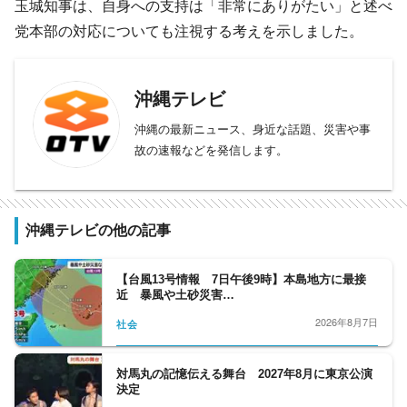
玉城知事は、自身への支持は「非常にありがたい」と述べ
党本部の対応についても注視する考えを示しました。
沖縄テレビ
沖縄の最新ニュース、身近な話題、災害や事
故の速報などを発信します。
沖縄テレビの他の記事
【台風13号情報 7日午後9時】本島地方に最接
近 暴風や土砂災害…
2026年8月7日
社会
対馬丸の記憶伝える舞台 2027年8月に東京公演
決定