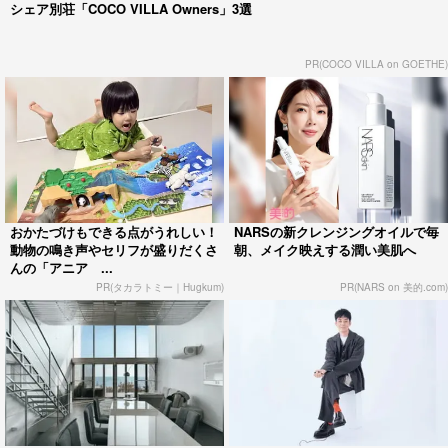
シェア別荘「COCO VILLA Owners」3選
PR(COCO VILLA on GOETHE)
おかたづけもできる点がうれしい！
NARSの新クレンジングオイルで毎
動物の鳴き声やセリフが盛りだくさ
朝、メイク映えする潤い美肌へ
んの「アニア ...
PR(タカラトミー｜Hugkum)
PR(NARS on 美的.com)