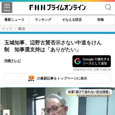
検索
最新ニュース
ランキング
そなえる防災
特集
トップ
政治
玉城知事、辺野古賛否示さない中道をけん
制 知事選支持は「ありがたい」
沖縄テレビ
2026年6月15日 月曜 午後6:09
の最新記事をトップページに表示