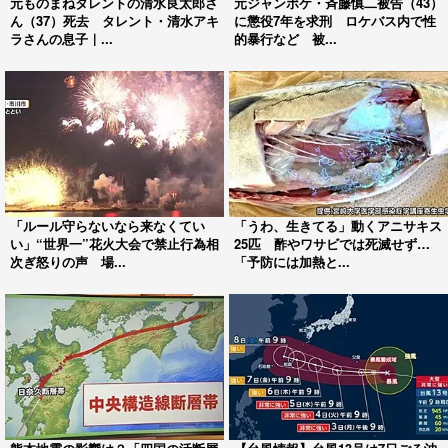
元ものまねタレントの清水良太郎さ
元ジャンポケ・斉藤慎二被告（43）
ん（37）死去 タレント・清水アキ
に懲役7年を求刑 ロケバス内で性
ラさんの息子｜...
的暴行など 被...
「ルール守らないなら来なくてい
「うわ、生きてる」動くアニサキス
い」“世界一”花火大会で禁止行為相
25匹 酢やワサビでは死滅せず…
次ぎ怒りの声 場...
「予防には加熱と...