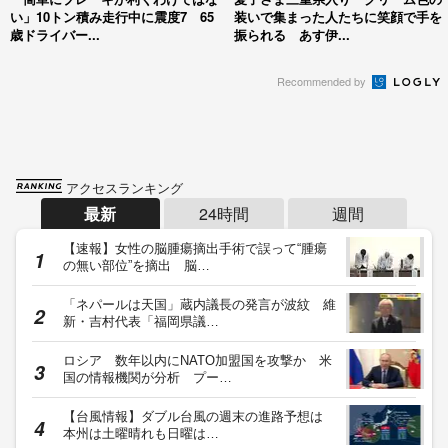
い」10トン積み走行中に震度7 65
装いで集まった人たちに笑顔で手を
歳ドライバー...
振られる あす伊...
Recommended by
アクセスランキング
最新
24時間
週間
【速報】女性の脳腫瘍摘出手術で誤って“腫瘍
の無い部位”を摘出 脳…
「ネパールは天国」蔵内議長の発言が波紋 維
新・吉村代表「福岡県議…
ロシア 数年以内にNATO加盟国を攻撃か 米
国の情報機関が分析 プー…
【台風情報】ダブル台風の週末の進路予想は
本州は土曜晴れも日曜は…