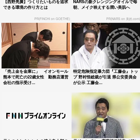
【西野亮廣】つくりたいものを追求
NARSの新クレンジングオイルで毎
できる環境の作り方とは
朝、メイク映えする潤い美肌へ
PR(FINCHI on GOETHE)
PR(NARS on 美的.com)
「売上金を金庫に」 イオンモール
特定危険指定暴力団『工藤会』トッ
熊本で死亡の22歳女性 勤務店運営
プ 野村悟総裁が引退 県公安委員会
会社の指示受け...
が公示 工藤会...