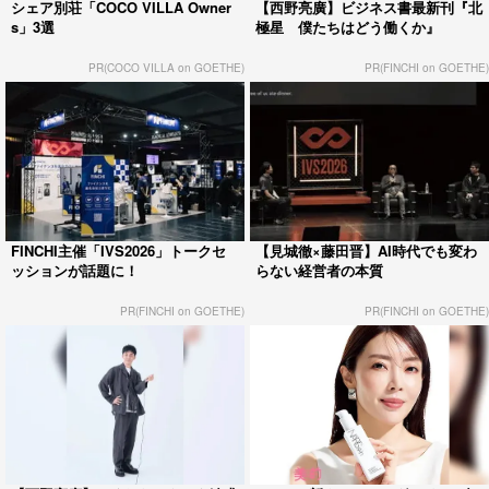
シェア別荘「COCO VILLA Owner
【西野亮廣】ビジネス書最新刊『北
s」3選
極星 僕たちはどう働くか』
PR(COCO VILLA on GOETHE)
PR(FINCHI on GOETHE)
FINCHI主催「IVS2026」トークセ
【見城徹×藤田晋】AI時代でも変わ
ッションが話題に！
らない経営者の本質
PR(FINCHI on GOETHE)
PR(FINCHI on GOETHE)