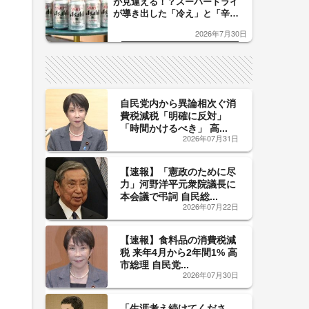
が見違える！？スーパードライ
が導き出した「冷え」と「辛
口」のおいしい関係 青く変化
2026年7月30日
した「辛口カーブ」が飲み頃の
サイン！
自民党内から異論相次ぐ消
費税減税「明確に反対」
「時間かけるべき」 高...
2026年07月31日
【速報】「憲政のために尽
力」河野洋平元衆院議長に
本会議で弔詞 自民総...
2026年07月22日
【速報】食料品の消費税減
税 来年4月から2年間1% 高
市総理 自民党...
2026年07月30日
「生涯考え続けてくださ