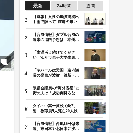
最新
24時間
週間
【速報】女性の脳腫瘍摘出
手術で誤って“腫瘍の無い部
位”を摘出 脳…
【台風情報】ダブル台風の
週末の進路予想は 本州は
土曜晴れも日曜は…
「生涯考え続けてくださ
い」江別市男子大学生集団
暴行死 主犯格・当…
「ネパールは天国」蔵内議
長の発言が波紋 維新・吉
村代表「福岡県議…
県議会議員の“海外視察”に
街の人は「成功例見るなら
価値ある」「市…
タイの中高一貫校で銃乱
射 教職員5人死亡20人以上
けが 容疑者の14歳…
【台風情報】台風15号は来
週、東日本や北日本に接近