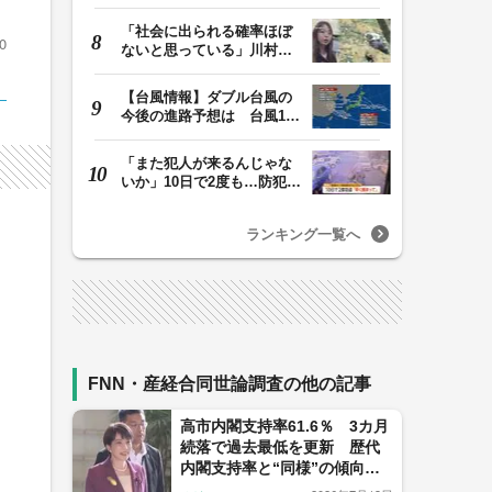
か お盆期間中の…
「社会に出られる確率ほぼ
0
ないと思っている」川村葉
音被告に無期懲役…
【台風情報】ダブル台風の
今後の進路予想は 台風13
号は9日（日）午後…
「また犯人が来るんじゃな
いか」10日で2度も…防犯カ
メラが捉えた“タ…
ランキング一覧へ
FNN・産経合同世論調査の他の記事
高市内閣支持率61.6％ 3カ月
続落で過去最低を更新 歴代
内閣支持率と“同様”の傾向も
【FNN世論調査を詳細分析】