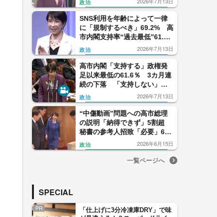
2026年7月13日
政治
SNS利用を年齢によって一律
に「規制するべき」69.2% 高
市内閣支持率“過去最低”61.6%
【FNN世論調査：2026年7
2026年7月13日
政治
月】
高市内閣「支持する」政権発
足以来最低の61.6％ 3カ月連
続の下落 「支持しない」は
2.7ポイント上昇【FNN世論調
2026年7月13日
政治
査】
“中傷動画”問題への高市総理
の説明「納得できず」5割超
秘書の参考人招致「必要」6割
超の意外な内訳 FNN世論調
2026年6月15日
政治
査を詳細分析
一覧ページへ
SPECIAL
PR
「仕上げに3分冷凍庫DRY」で味