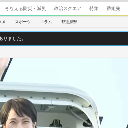
そなえる防災・減災
政治スクエア
特集
番組発
タメ
スポーツ
コラム
都道府県
ありました。