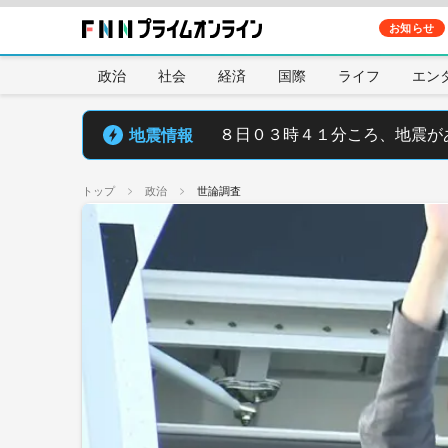
お知らせ
政治
社会
経済
国際
ライフ
エン
地震情報
８日０３時４１分ころ、地震が
トップ
政治
世論調査