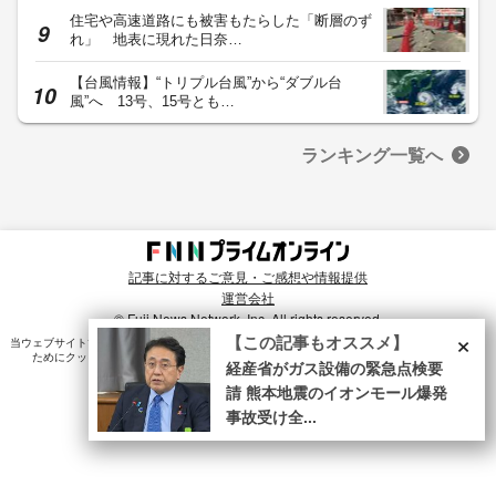
住宅や高速道路にも被害もたらした「断層のず
れ」 地表に現れた日奈…
【台風情報】“トリプル台風”から“ダブル台
風”へ 13号、15号とも…
ランキング一覧へ
記事に対するご意見・ご感想や情報提供
運営会社
© Fuji News Network, Inc. All rights reserved.
×
【この記事もオススメ】
当ウェブサイトでは、ユーザのニーズ・興味・関⼼に合致したコンテンツや広告配信を提供する
ためにクッキーを使⽤しています。詳細は、
プライバシーポリシー
をご確認ください。
経産省がガス設備の緊急点検要
請 熊本地震のイオンモール爆発
事故受け全...