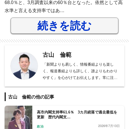
68.0％と、3月調査以来の60％台となった。依然として高
水準と言える支持率ではあ…
続きを読む
古山 倫範
「新聞よりも易しく、情報番組よりも楽し
く、報道番組よりも詳しく、誰よりもわかり
やすく」を心がけてお伝えします。常に注目
を集める分野より、たまにしか注目されず詳
しい記者も多くはない地味でニッチな分野の
古山 倫範の他の記事
取材に楽しさを感じて東奔西走中。政局より
政策が好き。政策より乗り物が好き。乗り物
なら鉄道が大好き。
高市内閣支持率61.6％ 3カ月続落で過去最低を
更新 歴代内閣支…
フジテレビ社会部。モスクワ大学留学を経て
早稲田大学第一文学部ロシア文学専修卒後、
2026年7月13日
政治