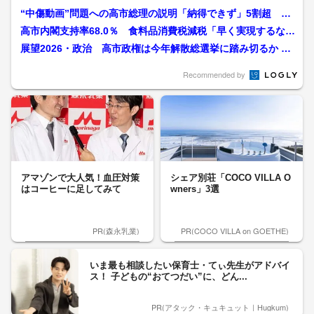
“中傷動画”問題への高市総理の説明「納得できず」5割超 秘
書の参考人招致「必要」...
高市内閣支持率68.0％ 食料品消費税減税「早く実現するなら
1％でも」42.5％...
展望2026・政治 高市政権は今年解散総選挙に踏み切るか 富
山1区支部長選考の行...
Recommended by
アマゾンで大人気！血圧対策
シェア別荘「COCO VILLA O
はコーヒーに足してみて
wners」3選
PR(森永乳業)
PR(COCO VILLA on GOETHE)
いま最も相談したい保育士・てぃ先生がアドバイ
ス！ 子どもの“おてつだい”に、どん...
PR(アタック・キュキュット｜Hugkum)