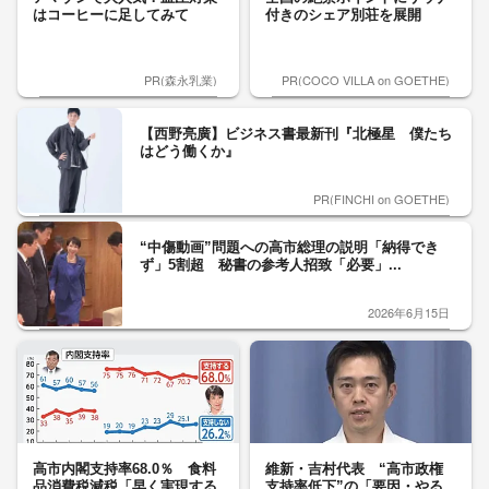
はコーヒーに足してみて
付きのシェア別荘を展開
PR(森永乳業)
PR(COCO VILLA on GOETHE)
【西野亮廣】ビジネス書最新刊『北極星 僕たち
はどう働くか』
PR(FINCHI on GOETHE)
“中傷動画”問題への高市総理の説明「納得でき
ず」5割超 秘書の参考人招致「必要」...
2026年6月15日
高市内閣支持率68.0％ 食料
維新・吉村代表 “高市政権
品消費税減税「早く実現する
支持率低下”の「要因・やる