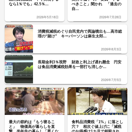
なら1％でも」42.5％...
べきこと」聞かれ 「過去の
自...
2026年5月18日
2026年7月28日
消費税減税めぐり自民党内で異論噴出も…高市総
理の“賭け” キーパーソンは麻生太郎...
2026年8月3日
長期金利3％視野 財政と利上げ遅れ懸念 円安
は食品消費減税効果を一部打ち消しか...
2026年7月5日
最大の節約は「もう寝るこ
食料品消費税「1%」に落とし
と」 物価高が暮らしを直
穴？ 相次ぐ値上げに「減税
撃…半年先の暮らし「悪くな
のお得感は1カ月で相殺され...