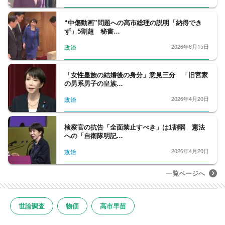
フジテレビジョン入社。遊軍、警視庁捜査一
課担当、「とくダネ！」ディレクター、首相
“中傷動画”問題への高市総理の説明「納得でき
官邸サブキャップ、モスクワ支局長を経て防
ず」5割超 秘書…
衛省、政治部デスク、外務省などを担当。
2026年6月15日
政治
「知露派であっても親露派にはならない」が
口癖。
「女性皇族の結婚後の身分」意見三分 「旧宮家
の男系男子の皇族…
2026年4月20日
政治
検察官の抗告「全面禁止すべき」は1割弱 憲法
への「自衛隊明記…
2026年4月20日
政治
一覧ページへ
世論調査
物価
高市早苗