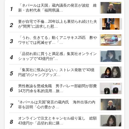
「ネパールは天国」蔵内議長の発言が波紋 維
新・吉村代表「福岡県議…
妻が自宅で不倫…20年以上も裏切られ続けた夫
が“間男”に請求した慰…
「うわ、生きてる」動くアニサキス25匹 酢や
ワサビでは死滅せず…「…
「品切れ前に買うと満足感」集英社オンライン
ショップで“43億円分”…
「集英社に恨みはない」ストレス発散で“43億
円超”のジャンプグッズ…
男性教諭を懲戒免職 男子バレー部顧問が部費
14万円余を私的流用…旅…
“ネパールは天国”発言の蔵内氏 海外出張の内
容を説明「心の豊かさ…
オンラインで注文とキャンセル繰り返し 総額
43億円か「品切れ前に購…