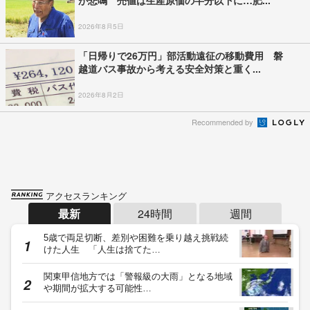
2026年8月5日
「日帰りで26万円」部活動遠征の移動費用 磐
越道バス事故から考える安全対策と重く...
2026年8月2日
Recommended by
アクセスランキング
最新
24時間
週間
5歳で両足切断、差別や困難を乗り越え挑戦続
けた人生 「人生は捨てた…
関東甲信地方では「警報級の大雨」となる地域
や期間が拡大する可能性…