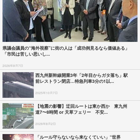
県議会議員の“海外視察”に街の人は「成功例見るなら価値ある」
「市民は苦しい思いし...
2026年8月7日
西九州新幹線開業3年「2年目からガタ落ち」駅
前レストラン閉店…特急列車3分の1以...
2025年10月7日
【地震の影響】迂回ルートは東か西か 東九州
道7〜8時間 or 天草フェリー 不安...
2026年8月2日
「ルール守らないなら来なくていい」“世界