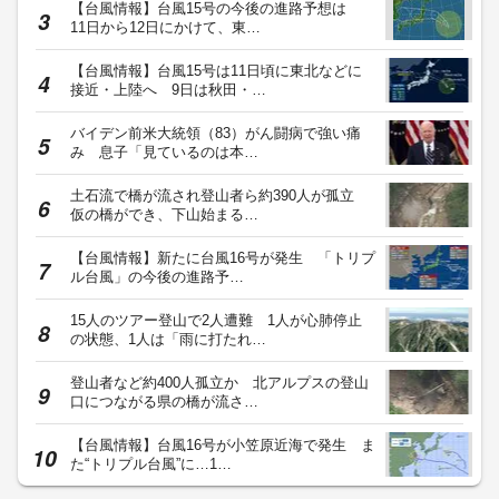
【台風情報】台風15号の今後の進路予想は
11日から12日にかけて、東…
【台風情報】台風15号は11日頃に東北などに
接近・上陸へ 9日は秋田・…
バイデン前米大統領（83）がん闘病で強い痛
み 息子「見ているのは本…
土石流で橋が流され登山者ら約390人が孤立
仮の橋ができ、下山始まる…
【台風情報】新たに台風16号が発生 「トリプ
ル台風」の今後の進路予…
15人のツアー登山で2人遭難 1人が心肺停止
の状態、1人は「雨に打たれ…
登山者など約400人孤立か 北アルプスの登山
口につながる県の橋が流さ…
【台風情報】台風16号が小笠原近海で発生 ま
た“トリプル台風”に…1…