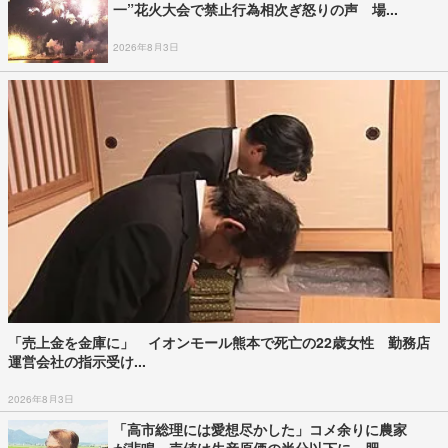
一”花火大会で禁止行為相次ぎ怒りの声 場...
2026年8月3日
「売上金を金庫に」 イオンモール熊本で死亡の22歳女性 勤務店
運営会社の指示受け...
2026年8月3日
「高市総理には愛想尽かした」コメ余りに農家
が悲鳴 売値は生産原価の半分以下に…肥...