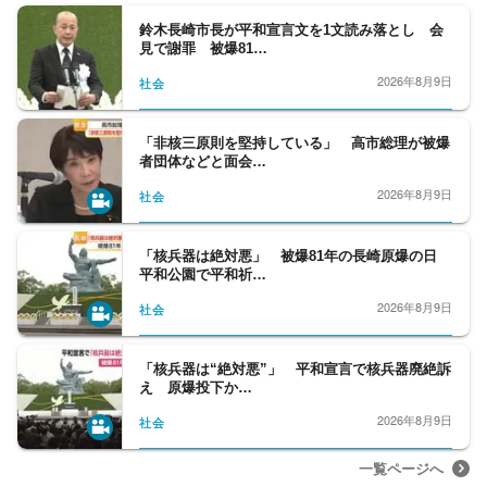
鈴木長崎市長が平和宣言文を1文読み落とし 会
見で謝罪 被爆81…
2026年8月9日
社会
「非核三原則を堅持している」 高市総理が被爆
者団体などと面会…
2026年8月9日
社会
「核兵器は絶対悪」 被爆81年の長崎原爆の日
平和公園で平和祈…
2026年8月9日
社会
「核兵器は“絶対悪”」 平和宣言で核兵器廃絶訴
え 原爆投下か…
2026年8月9日
社会
一覧ページへ