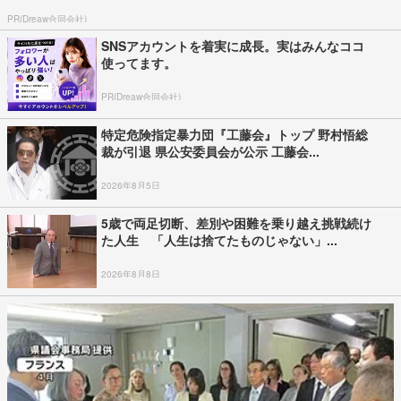
PR(Dreaw合同会社)
SNSアカウントを着実に成長。実はみんなココ
使ってます。
PR(Dreaw合同会社)
特定危険指定暴力団『工藤会』トップ 野村悟総
裁が引退 県公安委員会が公示 工藤会...
2026年8月5日
5歳で両足切断、差別や困難を乗り越え挑戦続け
た人生 「人生は捨てたものじゃない」...
2026年8月8日