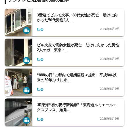
交通･国土、教育、科学、宇宙、災害・防災
など、幅広い分野をフォロー。天皇陛下など
皇室の動向、都政から首都圏自治体の行政も
3階建てビルで火事、80代女性が死亡 助けに向
かった50代男性2人…
担当。社会問題、調査報道については、分野
の垣根を越えて取材に取り組んでいます。
2026年8月9日
社会
ビル火災で高齢女性が死亡 助けに向かった男性
2人ケガ 東京・…
2026年8月9日
社会
“888の日”に都内で婚姻届続々提出 平成8年以
来の30年ぶりに末…
2026年8月9日
社会
JR東海“初の夜行新幹線”「東海道ルミエールエ
クスプレス」始発…
2026年8月9日
社会