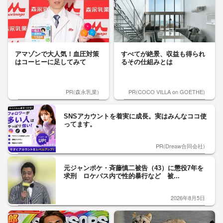
アマゾンで大人気！血圧対策
すべてが絶景、収益も得られ
はコーヒーに足してみて
るその仕組みとは
PR(森永乳業)
PR(COCO VILLA on GOETHE)
SNSアカウントを着実に成長。実はみんなココ使
ってます。
PR(Dreaw合同会社)
元ジャンポケ・斉藤慎二被告（43）に懲役7年を
求刑 ロケバス内で性的暴行など 被...
2026年8月5日