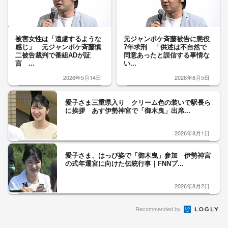
被害女性は「遠慮するような
元ジャンポケ斉藤被告に懲役
感じ」 元ジャンポケ斉藤慎
7年求刑 「供述は不自然で
二被告裁判で番組ADが証
同意あったと誤信する事情な
言 ...
い...
2026年5月14日
2026年8月5日
愛子さま三重県入り クリーム色の装いで駅長ら
に挨拶 あす伊勢神宮で「御木曳」出席...
2026年8月1日
愛子さま、はっぴ姿で「御木曳」参加 伊勢神宮
の式年遷宮に向けた伝統行事｜FNNプ...
2026年8月2日
Recommended by