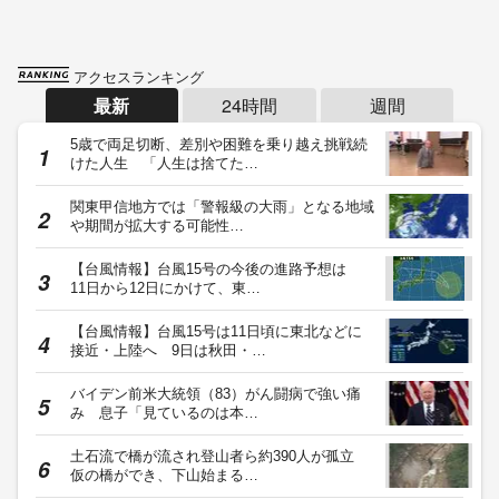
アクセスランキング
最新
24時間
週間
5歳で両足切断、差別や困難を乗り越え挑戦続
けた人生 「人生は捨てた…
関東甲信地方では「警報級の大雨」となる地域
や期間が拡大する可能性…
【台風情報】台風15号の今後の進路予想は
11日から12日にかけて、東…
【台風情報】台風15号は11日頃に東北などに
接近・上陸へ 9日は秋田・…
バイデン前米大統領（83）がん闘病で強い痛
み 息子「見ているのは本…
土石流で橋が流され登山者ら約390人が孤立
仮の橋ができ、下山始まる…