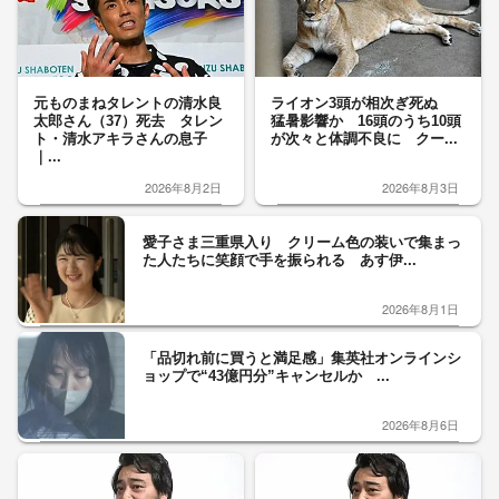
元ものまねタレントの清水良
ライオン3頭が相次ぎ死ぬ
太郎さん（37）死去 タレン
猛暑影響か 16頭のうち10頭
ト・清水アキラさんの息子
が次々と体調不良に クー...
｜...
2026年8月2日
2026年8月3日
愛子さま三重県入り クリーム色の装いで集まっ
た人たちに笑顔で手を振られる あす伊...
2026年8月1日
「品切れ前に買うと満足感」集英社オンラインシ
ョップで“43億円分”キャンセルか ...
2026年8月6日