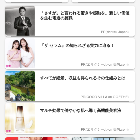
「さすが」と言われる驚きや感動を。新しい価値
を生む電通の挑戦
PR(dentsu Japan)
『ザ セラム』の知られざる実力に迫る！
PR(エリクシール on 美的.com)
すべてが絶景、収益も得られるその仕組みとは
PR(COCO VILLA on GOETHE)
マルチ効果で健やかな肌へ導く高機能美容液
PR(エリクシール on 美的.com)