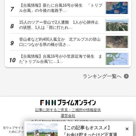
【台風情報】新たに台風16号が発生 「トリプ
ル台風」の今後の進路予…
15人のツアー登山で2人遭難 1人が心肺停止
の状態、1人は「雨に打たれ…
登山者など約400人孤立か 北アルプスの登山
口につながる県の橋が流さ…
【台風情報】台風16号が小笠原近海で発生 ま
た“トリプル台風”に…1…
ランキング一覧へ
記事に対するご意見・ご感想や情報提供
運営会社
© Fuji News Network, Inc. All rights reserved.
×
【この記事もオススメ】
当ウェブサイトでは、ユーザのニーズ・興味・関⼼に合致したコンテンツや広告配信を提供する
ためにクッキーを使⽤しています。詳細は、
プライバシーポリシー
をご確認ください。
「お金は貯まったけど正直退