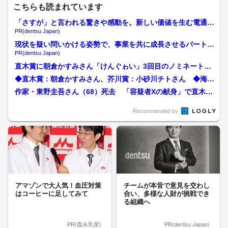
こちらも読まれています
「さすが」と言われる驚きや感動を。新しい価値を生む電通の
挑戦
PR(dentsu Japan)
現状を疑い問いかける姿勢で、事業を共に成長させるパートナ
ーへ
PR(dentsu Japan)
直木賞に朝倉かすみさん「けんぐゎい」3回目のノミネートで
受賞 オードリー若林さん...
◆直木賞：朝倉かすみさん、芥川賞：小砂川チトさん ◆海外
ヒットの裏に翻訳家の“推...
作家・東野圭吾さん（68）死去 「容疑者Xの献身」で直木
賞 大腸がんで23日未明
Recommended by
アマゾンで大人気！血圧対策
チームが本音で意見を交わし
はコーヒーに足してみて
合い、多様な人財が挑戦でき
る組織へ
PR(森永乳業)
PR(dentsu Japan)