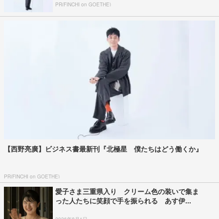
PR(FINCHI on GOETHE)
【西野亮廣】ビジネス書最新刊『北極星 僕たちはどう働くか』
PR(FINCHI on GOETHE)
愛子さま三重県入り クリーム色の装いで集ま
った人たちに笑顔で手を振られる あす伊...