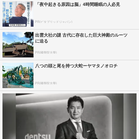
「夜中起きる原因は脳」4時間睡眠の人必見
PR(ビタブリッドジャパン)
出雲大社の謎 古代に存在した巨大神殿のルーツ
に迫る
PR(國學院大學)
八つの頭と尾を持つ大蛇ーヤマタノオロチ
PR(國學院大學)