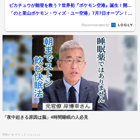
定、子どもたちに「わく...
ピカチュウが能登を救う？世界初『ポケモン空港』誕生！開港
初日の熱狂に密着 能登半...
「のと里山ポケモン・ウィズ・ユー空港」7月7日オープン！限
定グッズやラッピングバ...
Recommended by
「夜中起きる原因は脳」4時間睡眠の人必見
PR(ビタブリッドジャパン)