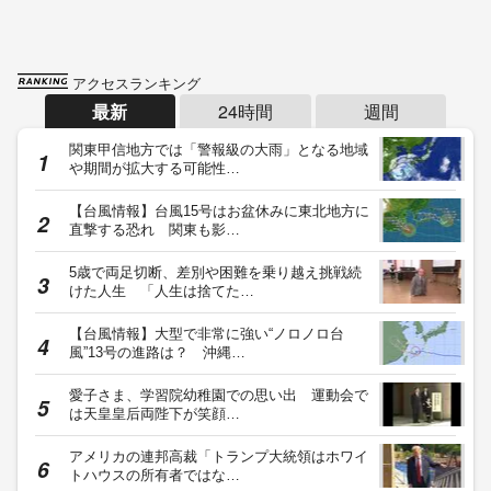
アクセスランキング
最新
24時間
週間
関東甲信地方では「警報級の大雨」となる地域
や期間が拡大する可能性…
【台風情報】台風15号はお盆休みに東北地方に
直撃する恐れ 関東も影…
5歳で両足切断、差別や困難を乗り越え挑戦続
けた人生 「人生は捨てた…
【台風情報】大型で非常に強い“ノロノロ台
風”13号の進路は？ 沖縄…
愛子さま、学習院幼稚園での思い出 運動会で
は天皇皇后両陛下が笑顔…
アメリカの連邦高裁「トランプ大統領はホワイ
トハウスの所有者ではな…