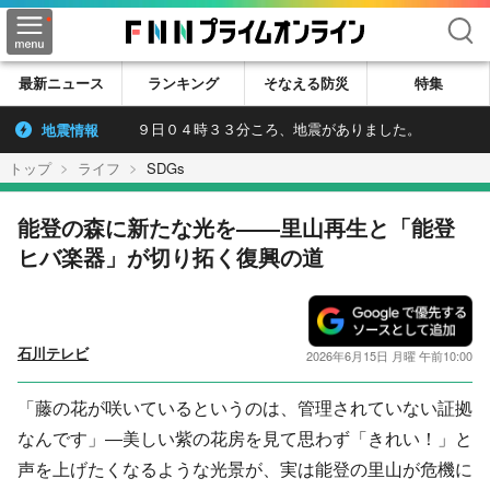
検索
最新ニュース
ランキング
そなえる防災
特集
地震情報
９日０４時３３分ころ、地震がありました。
トップ
ライフ
SDGs
能登の森に新たな光を——里山再生と「能登
ヒバ楽器」が切り拓く復興の道
石川テレビ
2026年6月15日 月曜 午前10:00
「藤の花が咲いているというのは、管理されていない証拠
なんです」—美しい紫の花房を見て思わず「きれい！」と
声を上げたくなるような光景が、実は能登の里山が危機に