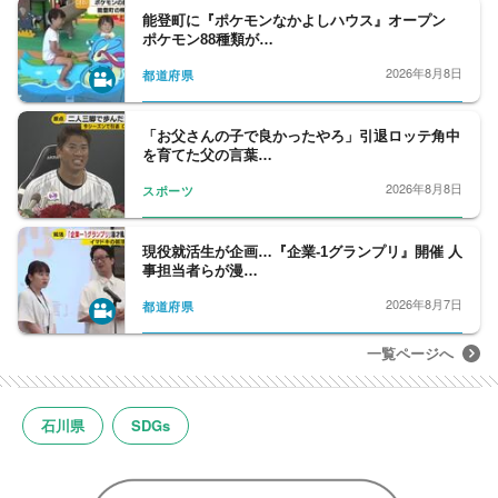
能登町に『ポケモンなかよしハウス』オープン
ポケモン88種類が…
2026年8月8日
都道府県
「お父さんの子で良かったやろ」引退ロッテ角中
を育てた父の言葉…
2026年8月8日
スポーツ
現役就活生が企画…『企業-1グランプリ』開催 人
事担当者らが漫…
2026年8月7日
都道府県
一覧ページへ
石川県
SDGs