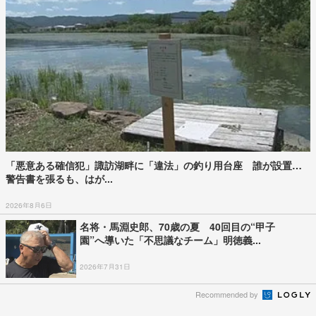
「悪意ある確信犯」諏訪湖畔に「違法」の釣り用台座 誰が設置…
警告書を張るも、はが...
2026年8月6日
名将・馬淵史郎、70歳の夏 40回目の“甲子
園”へ導いた「不思議なチーム」明徳義...
2026年7月31日
Recommended by