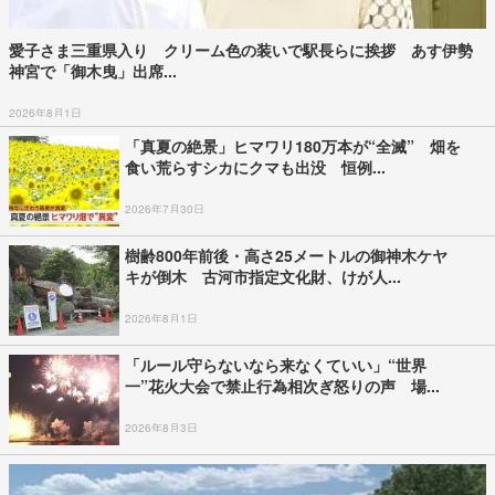
愛子さま三重県入り クリーム色の装いで駅長らに挨拶 あす伊勢
神宮で「御木曳」出席...
2026年8月1日
「真夏の絶景」ヒマワリ180万本が“全滅” 畑を
食い荒らすシカにクマも出没 恒例...
2026年7月30日
樹齢800年前後・高さ25メートルの御神木ケヤ
キが倒木 古河市指定文化財、けが人...
2026年8月1日
「ルール守らないなら来なくていい」“世界
一”花火大会で禁止行為相次ぎ怒りの声 場...
2026年8月3日