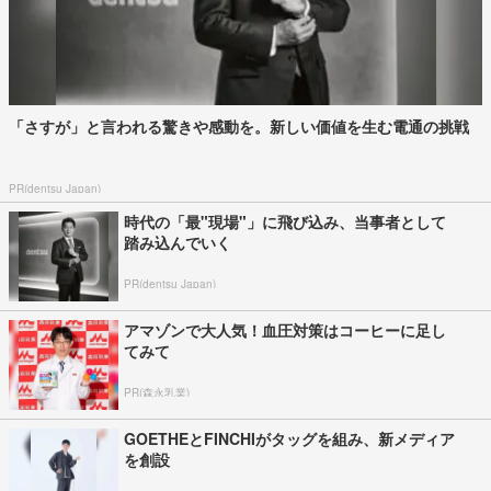
「さすが」と言われる驚きや感動を。新しい価値を生む電通の挑戦
PR(dentsu Japan)
時代の「最"現場"」に飛び込み、当事者として
踏み込んでいく
PR(dentsu Japan)
アマゾンで大人気！血圧対策はコーヒーに足し
てみて
PR(森永乳業)
GOETHEとFINCHIがタッグを組み、新メディア
を創設