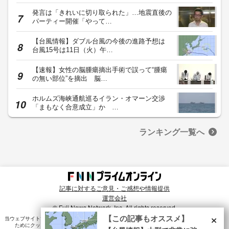
発言は「きれいに切り取られた」…地震直後の
パーティー開催「やって…
【台風情報】ダブル台風の今後の進路予想は
台風15号は11日（火）午…
【速報】女性の脳腫瘍摘出手術で誤って“腫瘍
の無い部位”を摘出 脳…
ホルムズ海峡通航巡るイラン・オマーン交渉
「まもなく合意成立」か …
ランキング一覧へ
記事に対するご意見・ご感想や情報提供
運営会社
© Fuji News Network, Inc. All rights reserved.
×
【この記事もオススメ】
当ウェブサイトでは、ユーザのニーズ・興味・関⼼に合致したコンテンツや広告配信を提供する
ためにクッキーを使⽤しています。詳細は、
プライバシーポリシー
をご確認ください。