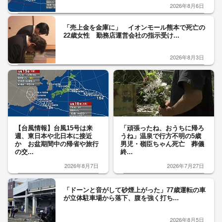
2026年8月6日
「売上金を金庫に」 イオンモール熊本で死亡の
22歳女性 勤務店運営会社の指示受け...
2026年8月3日
【台風情報】台風15号は来
「頑張ったね、おうちに帰ろ
週、東日本や北日本に接近
うね」温泉で行方不明の5歳
か お盆期間中の帰省や旅行
男児・嶺臣ちゃん死亡 葬儀
の交...
終...
2026年8月7日
2026年7月27日
「ドーンと音がして砂煙上がった」77歳運転の車
が立体駐車場から落下、腹を強く打ち...
2026年8月5日