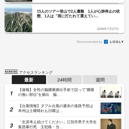
15人のツアー登山で2人遭難 1人が心肺停止の状
態、1人は「雨に打たれて震えてい...
2026年7月27日
Recommended by
アクセスランキング
最新
24時間
週間
【速報】女性の脳腫瘍摘出手術で誤って“腫瘍
の無い部位”を摘出 脳…
【台風情報】ダブル台風の週末の進路予想は
本州は土曜晴れも日曜は…
「生涯考え続けてください」江別市男子大学生
集団暴行死 主犯格・当…