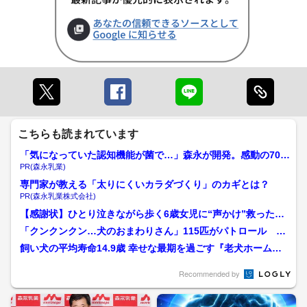
こちらも読まれています
「気になっていた認知機能が菌で…」森永が開発。感動の70代
続出
PR(森永乳業)
専門家が教える「太りにくいカラダづくり」のカギとは？
PR(森永乳業株式会社)
【感謝状】ひとり泣きながら歩く6歳女児に“声かけ”救った大
学教授◇「ワンパト隊」...
「クンクンクン…犬のおまわりさん」115匹がパトロール 広
島県警「ワンパト隊」 ...
飼い犬の平均寿命14.9歳 幸せな最期を過ごす『老犬ホーム』
飼い主と犬の“老老...
Recommended by