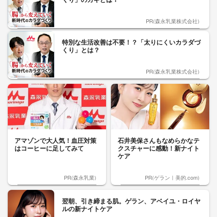
PR(森永乳業株式会社)
特別な生活改善は不要！？「太りにくいカラダづ
くり」とは？
PR(森永乳業株式会社)
アマゾンで大人気！血圧対策
石井美保さんもなめらかなテ
はコーヒーに足してみて
クスチャーに感動！新ナイト
ケア
PR(森永乳業)
PR(ゲラン｜美的.com)
翌朝、引き締まる肌。ゲラン、アベイユ・ロイヤ
ルの新ナイトケア