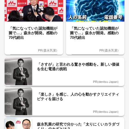
「気になっていた認知機能が
「気になっていた認知機能が
菌で…」森永が開発。感動の
菌で…」森永が開発。感動の
70代続出
70代続出
PR(森永乳業)
PR(森永乳業)
「さすが」と言われる驚きや感動を。新しい価値
を生む電通の挑戦
PR(dentsu Japan)
「楽しさ」を感じ、人の心を動かすクリエイティ
ビティを届ける
PR(dentsu Japan)
森永乳業の研究で分かった「太りにくいカラダづ
くり」のカギとは？