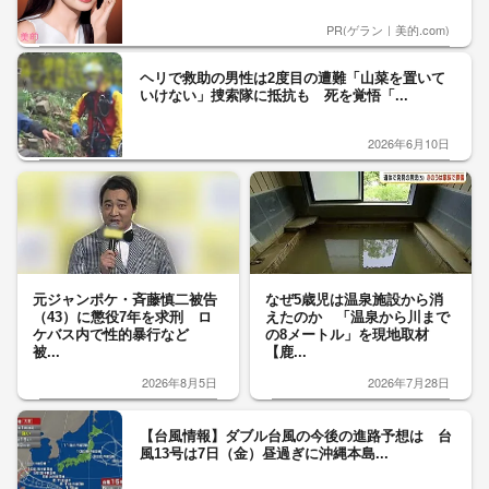
PR(ゲラン｜美的.com)
ヘリで救助の男性は2度目の遭難「山菜を置いて
いけない」捜索隊に抵抗も 死を覚悟「...
2026年6月10日
元ジャンポケ・斉藤慎二被告
なぜ5歳児は温泉施設から消
（43）に懲役7年を求刑 ロ
えたのか 「温泉から川まで
ケバス内で性的暴行など
の8メートル」を現地取材
被...
【鹿...
2026年8月5日
2026年7月28日
【台風情報】ダブル台風の今後の進路予想は 台
風13号は7日（金）昼過ぎに沖縄本島...