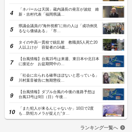
「ネパールは天国」蔵内議長の発言が波紋 維
新・吉村代表「福岡県議…
県議会議員の“海外視察”に街の人は「成功例見
るなら価値ある」「市…
タイの中高一貫校で銃乱射 教職員5人死亡20
人以上けが 容疑者の14歳…
【台風情報】台風15号は来週、東日本や北日本
に接近か お盆期間中の…
「社会に出られる確率ほぼないと思っている」
川村葉音被告に無期懲役…
【台風情報】ダブル台風の今後の進路予想は
台風13号は9日（日）午後…
「また犯人が来るんじゃないか」10日で2度
も…防犯カメラが捉えた“タ…
ランキング一覧へ