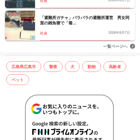
社会
「避難所ガチャ」バラバラの避難所運営 男女同
室の雑魚寝で「着…
2026年8月7日
社会
一覧ページへ
広島県広島市
警察
犬
動物
高齢者
ペット