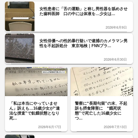
女性患者に「舌の運動」と称し男性器を舐めさせ
た歯科医師 口の中には体液を…少女は...
2026年6月9日
女性俳優への性的暴行疑いで逮捕のカメラマン男
性を不起訴処分 東京地検｜FNNプラ...
2026年6月30日
「私は本当にやっていませ
警察に“長期勾留”の末、不起
ん」訴えも…16歳少女が“違
訴も摂食障害に “餓死状
法な捜査”で飢餓状態となり
態”で死亡した16歳少女に
死...
つ...
2026年6月17日
2026年7月13日