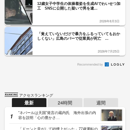
12歳女子中学生の体操着姿を生成AIでわいせつ加
工 SNSに公開した疑いで男を逮...
2026年8月3日
「覚えていないだけで暴力をふるっていてもおか
しくない」広島のバーで従業員が死亡 ...
2026年7月25日
Recommended by
アクセスランキング
最新
24時間
週間
“ネパールは天国”発言の蔵内氏 海外出張の内
容を説明「心の豊かさ…
「ドーンと音がして砂煙上がった」77歳運転の