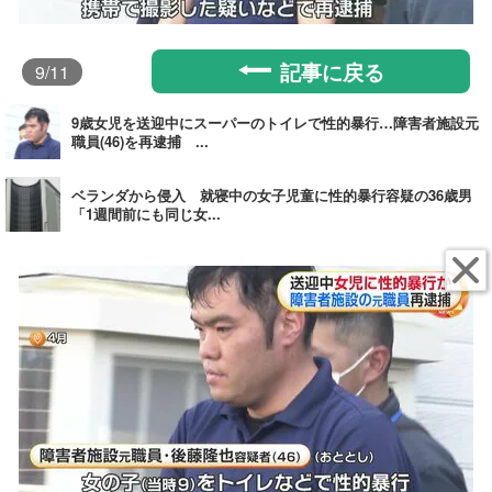
記事に戻る
9
/11
9歳女児を送迎中にスーパーのトイレで性的暴行…障害者施設元
職員(46)を再逮捕 ...
ベランダから侵入 就寝中の女子児童に性的暴行容疑の36歳男
「1週間前にも同じ女...