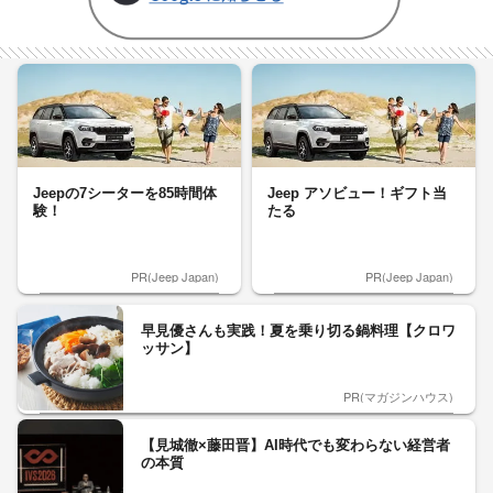
Jeepの7シーターを85時間体
Jeep アソビュー！ギフト当
験！
たる
PR(Jeep Japan)
PR(Jeep Japan)
早見優さんも実践！夏を乗り切る鍋料理【クロワ
ッサン】
PR(マガジンハウス)
【見城徹×藤田晋】AI時代でも変わらない経営者
の本質