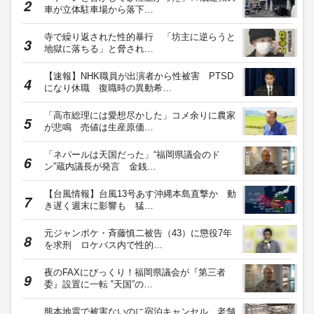
車が立体駐車場から落下…
寺で繰り返された性的暴行 「坊主に逆らうと
地獄に落ちる」と脅され…
【速報】NHK職員が出演者から性被害 PTSD
になり休職 復職時の異動希…
「高市総理には愛想尽かした」コメ余りに農家
が悲鳴 売値は生産原価…
「ネパールは天国だった」“福岡県議会のド
ン”蔵内議長が発言 金銭…
【台風情報】台風13号あす沖縄本島直撃か 動
き遅く週末に影響も 猛…
元ジャンポケ・斉藤慎二被告（43）に懲役7年
を求刑 ロケバス内で性的…
夜のFAXにびっくり！福岡県議会が『第三者
委』設置に一転 ‟天国”の…
熊本地震で被害ないのに宿泊キャンセル 老舗