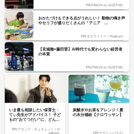
PR(FINCHI on GOETHE)
おかたづけもできる点がうれしい！ 動物の鳴き声
やセリフが盛りだくさんの「アニア ...
PR(タカラトミー｜Hugkum)
【見城徹×藤田晋】AI時代でも変わらない経営者
の本質
PR(FINCHI on GOETHE)
いま最も相談したい保育士・
炭酸水やお茶をアレンジ！夏
てぃ先生がアドバイス！ 子ど
の水分補給【クロワッサン】
もの“おてつだい”に、どん...
PR(アタック・キュキュット｜H
ugkum)
PR(マガジンハウス)