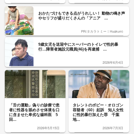
おかたづけもできる点がうれしい！ 動物の鳴き声
やセリフが盛りだくさんの「アニア ...
PR(タカラトミー｜Hugkum)
9歳女児を送迎中にスーパーのトイレで性的暴
行…障害者施設元職員(46)を再逮捕 ...
2026年6月4日
「舌の運動」偽りの診療で患
タレントのボビー・オロゴン
者に性器を舐めさせ体液を口
容疑者（60）起訴 知人女性
に含ませた卑劣な歯科医 5
に性的暴行加えた罪 千葉
回...
地...
2026年5月15日
2026年7月3日