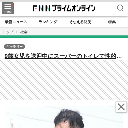
検索
最新ニュース
ランキング
そなえる防災
特集
トップ
社会
ギャラリー
9歳女児を送迎中にスーパーのトイレで性的暴
行…障害者施設元職員(46)を再逮捕 別の女児
にわいせつ容疑で2回逮捕・起訴