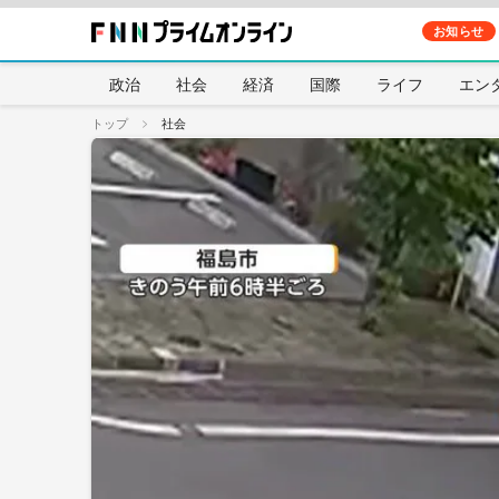
お知らせ
政治
社会
経済
国際
ライフ
エン
トップ
社会