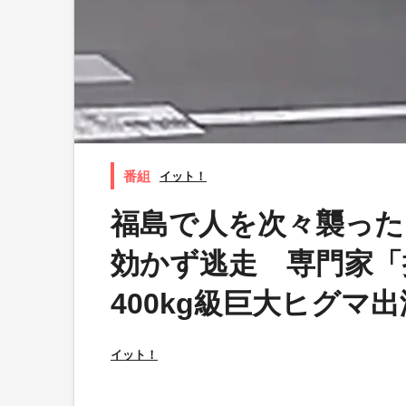
イット！
福島で人を次々襲った
効かず逃走 専門家「
400kg級巨大ヒグマ出
イット！