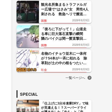
奈川
観光名所集まるトラファルガ
ー広場で“はさみ”女 男性4人
刺される 救急ヘリで搬送
容疑者との関係性は不明 イ
2026年8月9日
国際
ギリス
「後ろに下がって！」山道走
る車に巨大落石直撃の瞬間
隣のバイクは間一髪直撃回
避 運転手らに大きなケガな
2026年8月9日
国際
し 中国
名物のイチョウ並木に一体何
が？54本が一斉に枯れる 除
草剤が土の中の根をつたい広
がったか 東京・町田市
2026年8月9日
社会
一覧ページへ
SPECIAL
PR
「仕上げに3分冷凍庫DRY」で味
が見違える！？スーパードライ
が導き出した「冷え」と「辛