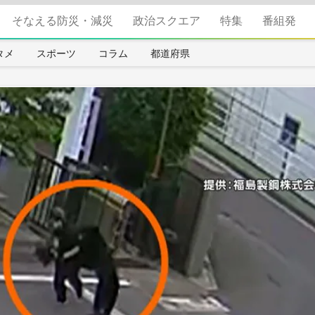
そなえる防災・減災
政治スクエア
特集
番組発
タメ
スポーツ
コラム
都道府県