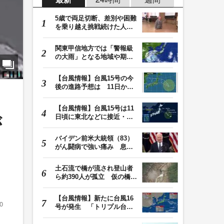
5歳で両足切断、差別や困難
を乗り越え挑戦続けた人
生 「人生は捨てた…
関東甲信地方では「警報級
の大雨」となる地域や期間
が拡大する可能性…
【台風情報】台風15号の今
後の進路予想は 11日から
12日にかけて、東…
【台風情報】台風15号は11
日頃に東北などに接近・上
が
陸へ 9日は秋田・…
バイデン前米大統領（83）
がん闘病で強い痛み 息子
「見ているのは本…
土石流で橋が流され登山者
ら約390人が孤立 仮の橋が
でき、下山始まる…
【台風情報】新たに台風16
0
号が発生 「トリプル台
風」の今後の進路予…