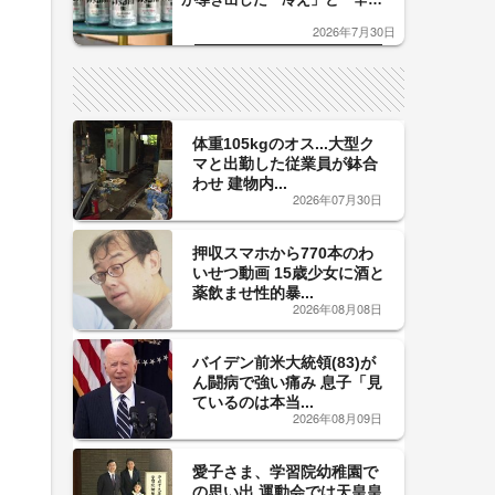
口」のおいしい関係 青く変化
2026年7月30日
した「辛口カーブ」が飲み頃の
サイン！
体重105kgのオス...大型ク
マと出勤した従業員が鉢合
わせ 建物内...
2026年07月30日
押収スマホから770本のわ
いせつ動画 15歳少女に酒と
薬飲ませ性的暴...
2026年08月08日
バイデン前米大統領(83)が
ん闘病で強い痛み 息子「見
ているのは本当...
2026年08月09日
愛子さま、学習院幼稚園で
の思い出 運動会では天皇皇