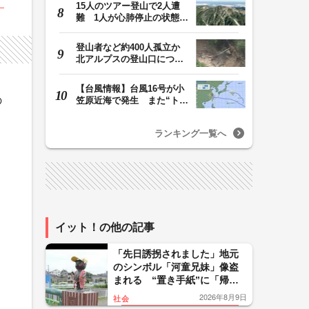
15人のツアー登山で2人遭
難 1人が心肺停止の状態、
1人は「雨に打たれ…
登山者など約400人孤立か
北アルプスの登山口につな
がる県の橋が流さ…
【台風情報】台風16号が小
の
笠原近海で発生 また“トリ
プル台風”に…1…
ランキング一覧へ
イット！の他の記事
「先日誘拐されました」地元
のシンボル「河童兄妹」像盗
まれる “置き手紙”に「帰り
たい」 特製衣装で34年愛さ
2026年8月9日
社会
れる 銅を狙った犯行か 神