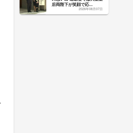
后両陛下が笑顔で応...
2026年08月07日
か