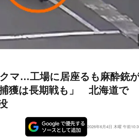
クマ…工場に居座るも麻酔銃
捕獲は長期戦も」 北海道で
没
2026年6月4日 木曜 午前10:3