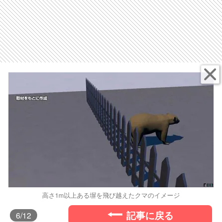
高さ1m以上ある塀を飛び越えたクマのイメージ
記事に戻る
6
/12