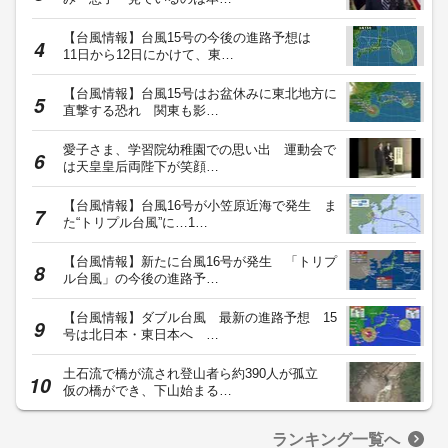
【台風情報】台風15号の今後の進路予想は
11日から12日にかけて、東…
【台風情報】台風15号はお盆休みに東北地方に
直撃する恐れ 関東も影…
愛子さま、学習院幼稚園での思い出 運動会で
は天皇皇后両陛下が笑顔…
【台風情報】台風16号が小笠原近海で発生 ま
た“トリプル台風”に…1…
【台風情報】新たに台風16号が発生 「トリプ
ル台風」の今後の進路予…
【台風情報】ダブル台風 最新の進路予想 15
号は北日本・東日本へ …
土石流で橋が流され登山者ら約390人が孤立
仮の橋ができ、下山始まる…
ランキング一覧へ