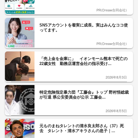
PR(Dreaw合同会社)
SNSアカウントを着実に成長。実はみんなココ使
ってます。
PR(Dreaw合同会社)
「売上金を金庫に」 イオンモール熊本で死亡の
22歳女性 勤務店運営会社の指示受け...
2026年8月3日
特定危険指定暴力団『工藤会』トップ 野村悟総裁
が引退 県公安委員会が公示 工藤会...
2026年8月5日
元ものまねタレントの清水良太郎さん（37）死
去 タレント・清水アキラさんの息子｜...