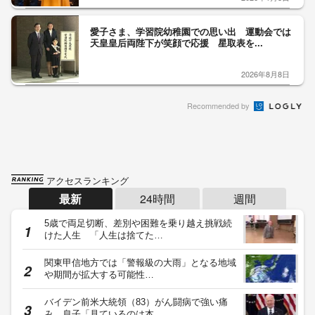
愛子さま、学習院幼稚園での思い出 運動会では
天皇皇后両陛下が笑顔で応援 星取表を...
2026年8月8日
Recommended by
アクセスランキング
最新
24時間
週間
5歳で両足切断、差別や困難を乗り越え挑戦続
けた人生 「人生は捨てた…
関東甲信地方では「警報級の大雨」となる地域
や期間が拡大する可能性…
バイデン前米大統領（83）がん闘病で強い痛
み 息子「見ているのは本…