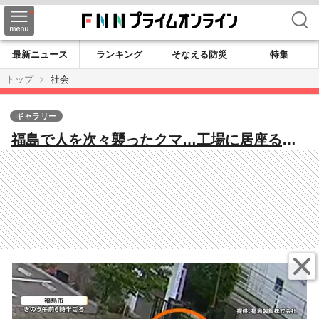
検索
最新ニュース
ランキング
そなえる防災
特集
トップ
社会
ギャラリー
福島で人を次々襲ったクマ…工場に居座るも
麻酔銃が効かず逃走 専門家「捕獲は長期戦
も」 北海道で400kg級巨大ヒグマ出没