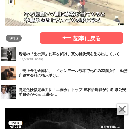
記事に戻る
9
/12
現場の「生の声」に耳を傾け、真の解決策を生み出していく
PR(dentsu Japan)
「売上金を金庫に」 イオンモール熊本で死亡の22歳女性 勤務
店運営会社の指示受け...
特定危険指定暴力団『工藤会』トップ 野村悟総裁が引退 県公安
委員会が公示 工藤会...