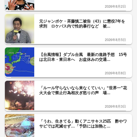
2026年8月2日
元ジャンポケ・斉藤慎二被告（43）に懲役7年を
求刑 ロケバス内で性的暴行など 被...
2026年8月5日
【台風情報】ダブル台風 最新の進路予想 15号
は北日本・東日本へ お盆休みの交通...
2026年8月8日
「ルール守らないなら来なくていい」“世界一”花
火大会で禁止行為相次ぎ怒りの声 場...
2026年8月3日
「うわ、生きてる」動くアニサキス25匹 酢やワ
サビでは死滅せず…「予防には加熱と...