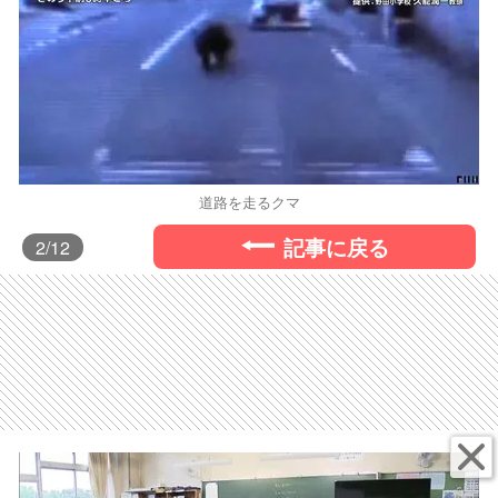
道路を走るクマ
記事に戻る
2
/12