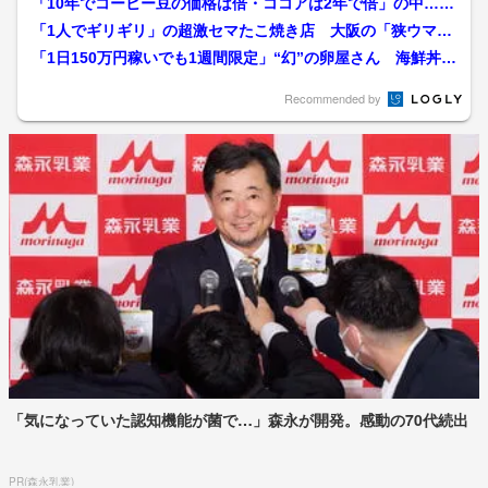
「10年でコーヒー豆の価格は倍・ココアは2年で倍」の中…
「仕入れが倍でも売り値は...
「1人でギリギリ」の超激セマたこ焼き店 大阪の「狭ウマい
店」事情 家賃高騰でも負...
「1日150万円稼いでも1週間限定」“幻”の卵屋さん 海鮮丼の
店で「100日限定...
Recommended by
「気になっていた認知機能が菌で…」森永が開発。感動の70代続出
PR(森永乳業)