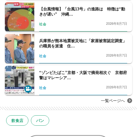
【台風情報】「台風13号」の進路は 特徴は“動
きが遅い” 沖縄…
2026年8月7日
社会
兵庫県が熊本地震被災地に「家屋被害認定調査」
の職員を派遣 住…
2026年8月7日
社会
“ゾンビたばこ”京都・大阪で摘発相次ぐ 京都府
警はマレーシア…
2026年8月7日
社会
一覧ページへ
飲食店
パン