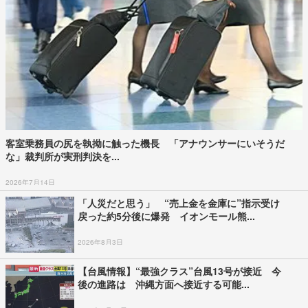
客室乗務員の尻を執拗に触った機長 「アナウンサーにいそうだ
な」裁判所が実刑判決を...
2026年7月14日
「人災だと思う」 “売上金を金庫に”指示受け
戻った約5分後に爆発 イオンモール熊...
2026年8月3日
【台風情報】“最強クラス”台風13号が接近 今
後の進路は 沖縄方面へ接近する可能...