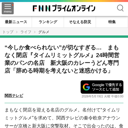
検索
最新ニュース
ランキング
そなえる防災
特集
トップ
ライフ
グルメ
“今しか食べられない”が切なすぎる… まも
なく閉店『タイムリミットグルメ』24時間営
業のパンの名店 新大阪のカレーうどん専門
店「辞める時期を考えないと迷惑かける」
関西テレビ
2026年5月19日 火曜 午後0:00
まもなく閉店を迎える名店のグルメ。名付けて“タイムリ
ミットグルメ”を求めて、関西テレビの秦令欧奈アナウン
サーが京橋と新大阪に突撃取材。そこで出会ったのは、食