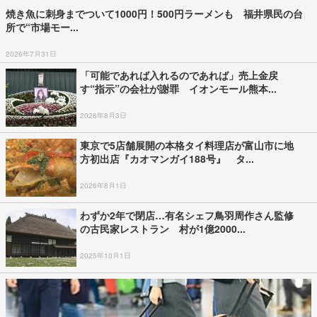
焼き魚に刺身までついて1000円！500円ラーメンも 福井県民の台
所で“市場モー...
2026年7月31日
「可能であれば入れるのであれば」売上金戻
す“指示”の会社が謝罪 イオンモール熊本...
2026年8月3日
東京で5店舗展開の本格タイ料理店が富山市に地
方初出店『カオマンガイ188号』 タ...
2026年8月1日
わずか2年で閉店…有名シェフ鳥羽周作さん監修
の古民家レストラン 村が1億2000...
2025年10月1日