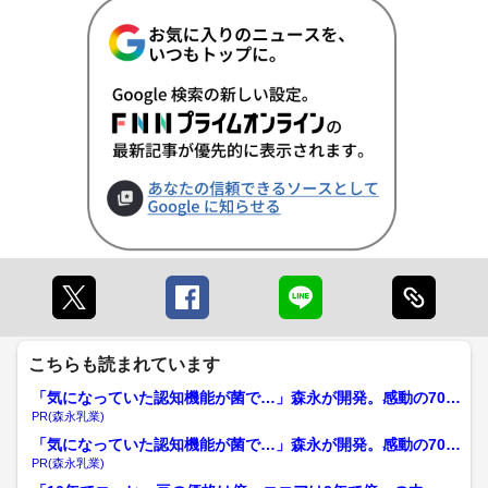
こちらも読まれています
「気になっていた認知機能が菌で…」森永が開発。感動の70代
続出
PR(森永乳業)
「気になっていた認知機能が菌で…」森永が開発。感動の70代
続出
PR(森永乳業)