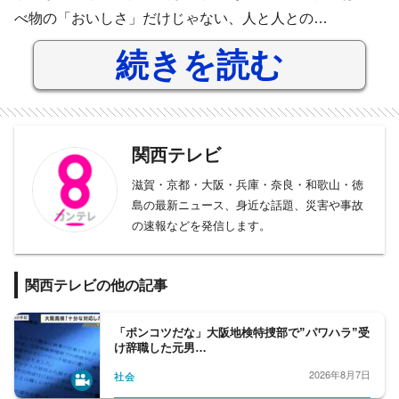
べ物の「おいしさ」だけじゃない、人と人との…
続きを読む
関西テレビ
滋賀・京都・大阪・兵庫・奈良・和歌山・徳
島の最新ニュース、身近な話題、災害や事故
の速報などを発信します。
関西テレビの他の記事
「ポンコツだな」大阪地検特捜部で”パワハラ”受
け辞職した元男…
2026年8月7日
社会