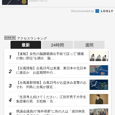
2026年7月31日
Recommended by
アクセスランキング
最新
24時間
週間
【速報】女性の脳腫瘍摘出手術で誤って“腫瘍
の無い部位”を摘出 脳…
【台風情報】台風15号は来週、東日本や北日本
に接近か お盆期間中の…
【台風最新情報】台風15号がお盆休み直撃のお
それ 列島に台風が接近…
「生涯考え続けてください」江別市男子大学生
集団暴行死 主犯格・当…
県議会議員の“海外視察”に街の人は「成功例見