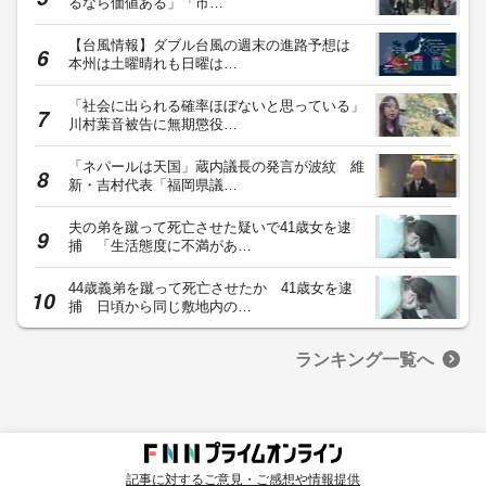
るなら価値ある」「市…
【台風情報】ダブル台風の週末の進路予想は
本州は土曜晴れも日曜は…
「社会に出られる確率ほぼないと思っている」
川村葉音被告に無期懲役…
「ネパールは天国」蔵内議長の発言が波紋 維
新・吉村代表「福岡県議…
夫の弟を蹴って死亡させた疑いで41歳女を逮
捕 「生活態度に不満があ…
44歳義弟を蹴って死亡させたか 41歳女を逮
捕 日頃から同じ敷地内の…
ランキング一覧へ
記事に対するご意見・ご感想や情報提供