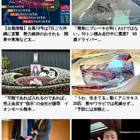
【台風情報】台風13号は7日ごろ沖
「簡単にブレーキが利くわけではな
縄に直撃 勢力維持のおそれも 関
い」10トン積み走行中に震度7 65
東や東海など太...
歳ドライバー...
「可能であれば入れるのであれば」
「うわ、生きてる」動くアニサキス
売上金戻す“指示”の会社が謝罪 イ
25匹 酢やワサビでは死滅せず…
オンモール熊本...
「予防には加熱と...