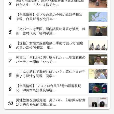
5歳で両足切断、差別や困難を乗り越え挑戦続
けた人生 「人生は捨てた…
【台風情報】ダブル台風の今後の進路予想は
来週、台風15号が北日本…
「ネパールは天国」蔵内議長の発言が波紋 維
新・吉村代表「福岡県議…
【速報】女性の脳腫瘍摘出手術で誤って“腫瘍
の無い部位”を摘出 脳…
発言は「きれいに切り取られた」…地震直後の
パーティー開催「やって…
「こんな感じで混ぜればいい？」悠仁さまが手
際よく豚汁を調理 同学…
【台風情報】“ノロノロ台風”13号の影響長期
化 沖縄本島は暴風域続…
男性教諭を懲戒免職 男子バレー部顧問が部費
14万円余を私的流用…旅…