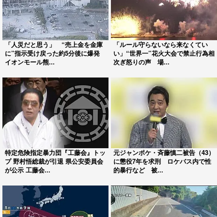
「人災だと思う」 “売上金を金庫
「ルール守らないなら来なくてい
に”指示受け戻った約5分後に爆発
い」“世界一”花火大会で禁止行為相
イオンモール熊...
次ぎ怒りの声 場...
特定危険指定暴力団『工藤会』トッ
元ジャンポケ・斉藤慎二被告（43）
プ 野村悟総裁が引退 県公安委員会
に懲役7年を求刑 ロケバス内で性
が公示 工藤会...
的暴行など 被...