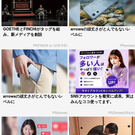
GOETHEとFINCHIがタッグを組
arrowsの頑丈さがとんでもないレ
み、新メディアを創設
ベルに
PR(FINCHI on GOETHE)
PR(arrows)
arrowsの頑丈さがとんでもないレ
SNSアカウントを着実に成長。実は
ベルに
みんなココ使ってます。
PR(arrows)
PR(Dreaw合同会社)