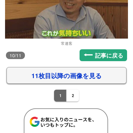
常連客
記事に戻る
10
/11
11枚目以降の画像を見る
1
2