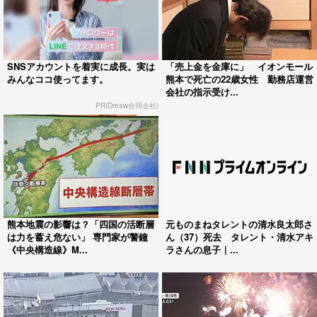
SNSアカウントを着実に成長。実は
「売上金を金庫に」 イオンモール
みんなココ使ってます。
熊本で死亡の22歳女性 勤務店運営
会社の指示受け...
PR(Dreaw合同会社)
熊本地震の影響は？「四国の活断層
元ものまねタレントの清水良太郎さ
は力を蓄え危ない」 専門家が警鐘
ん（37）死去 タレント・清水アキ
《中央構造線》M...
ラさんの息子｜...