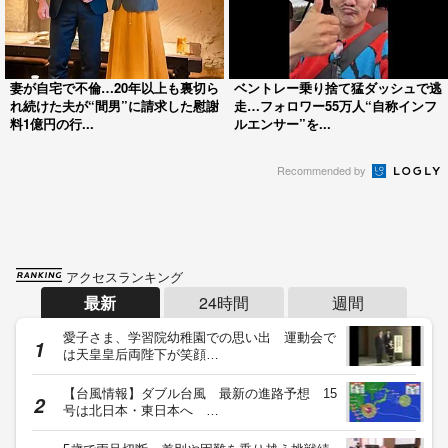
妻が自宅で不倫…20年以上も裏切ら
ベントレー乗り捨て猛ダッシュで逃
れ続けた夫が“間男”に請求した慰謝
走…フォロワー55万人“自称インフ
料1億円の行...
ルエンサー”を...
Recommended by
アクセスランキング
最新
24時間
週間
愛子さま、学習院幼稚園での思い出 運動会で
は天皇皇后両陛下が笑顔…
【台風情報】ダブル台風 最新の進路予想 15
号は北日本・東日本へ …