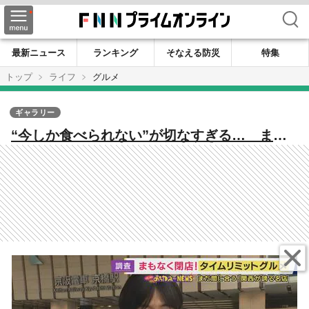
検索
最新ニュース
ランキング
そなえる防災
特集
トップ
ライフ
グルメ
ギャラリー
“今しか食べられない”が切なすぎる… まも
なく閉店『タイムリミットグルメ』24時間営
業のパンの名店 新大阪のカレーうどん専門
店「辞める時期を考えないと迷惑かける」