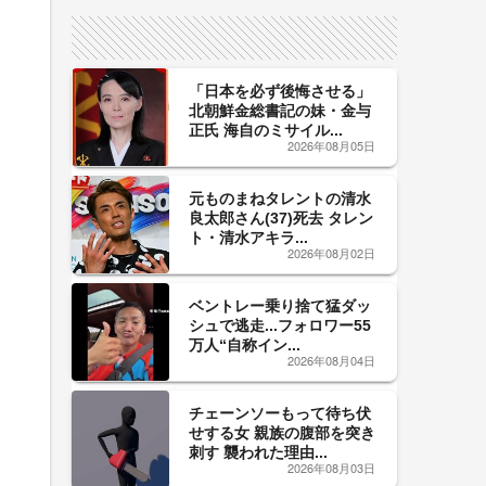
サイン！
「日本を必ず後悔させる」
北朝鮮金総書記の妹・金与
正氏 海自のミサイル...
2026年08月05日
元ものまねタレントの清水
良太郎さん(37)死去 タレン
ト・清水アキラ...
2026年08月02日
ベントレー乗り捨て猛ダッ
シュで逃走...フォロワー55
万人“自称イン...
2026年08月04日
チェーンソーもって待ち伏
せする女 親族の腹部を突き
刺す 襲われた理由...
2026年08月03日