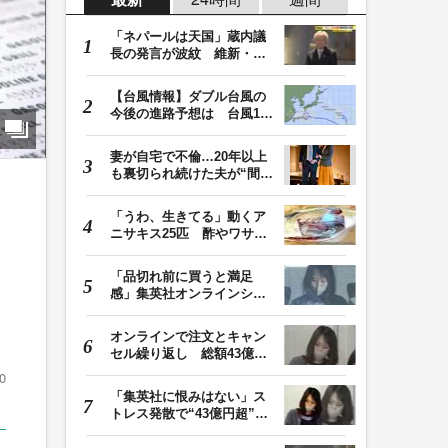
「ネパールは天国」蔵内議
長の発言が波紋 維新・吉
村代表「福岡県議…
【台風情報】ダブル台風の
今後の進路予想は 台風13
号は8日（土）にか…
妻が自宅で不倫…20年以上
も裏切られ続けた夫が“間
男”に請求した慰…
「うわ、生きてる」動くア
ニサキス25匹 酢やワサビ
では死滅せず…「…
「品切れ前に買うと満足
感」集英社オンラインショ
ップで“43億円分”…
オンラインで注文とキャン
セル繰り返し 総額43億円
か「品切れ前に購…
0
「集英社に恨みはない」ス
トレス発散で“43億円超”の
ジャンプグッズ…