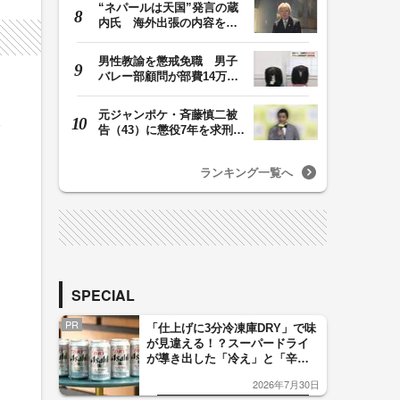
“ネパールは天国”発言の蔵
内氏 海外出張の内容を説
明「心の豊かさ…
男性教諭を懲戒免職 男子
バレー部顧問が部費14万円
余を私的流用…旅…
元ジャンポケ・斉藤慎二被
タ
告（43）に懲役7年を求刑
ロケバス内で性的…
ランキング一覧へ
SPECIAL
PR
「仕上げに3分冷凍庫DRY」で味
が見違える！？スーパードライ
が導き出した「冷え」と「辛
口」のおいしい関係 青く変化
2026年7月30日
した「辛口カーブ」が飲み頃の