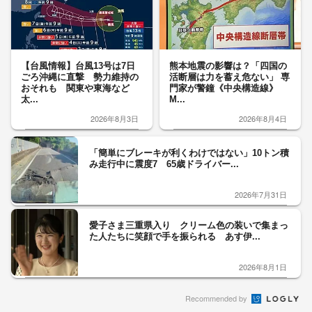
【台風情報】台風13号は7日
熊本地震の影響は？「四国の
ごろ沖縄に直撃 勢力維持の
活断層は力を蓄え危ない」 専
おそれも 関東や東海など
門家が警鐘《中央構造線》
太...
M...
2026年8月3日
2026年8月4日
「簡単にブレーキが利くわけではない」10トン積
み走行中に震度7 65歳ドライバー...
2026年7月31日
愛子さま三重県入り クリーム色の装いで集まっ
た人たちに笑顔で手を振られる あす伊...
2026年8月1日
Recommended by