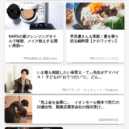
NARSの新クレンジングオイ
早見優さんも実践！夏を乗り
ルで毎朝、メイク映えする潤
切る鍋料理【クロワッサン】
い美肌へ
PR(NARS on 美的.com)
PR(マガジンハウス)
いま最も相談したい保育士・てぃ先生がアドバイ
ス！ 子どもの“おてつだい”に、どん...
PR(アタック・キュキュット｜Hugkum)
「売上金を金庫に」 イオンモール熊本で死亡の
22歳女性 勤務店運営会社の指示受け...
2026年8月3日