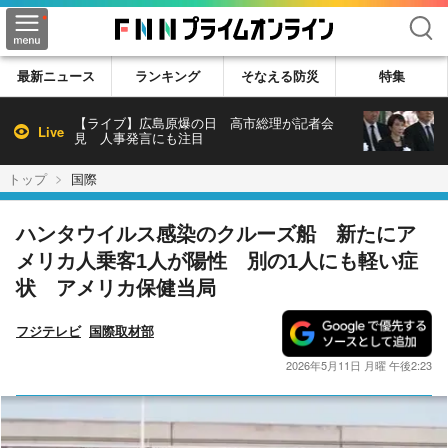
検索
最新ニュース
ランキング
そなえる防災
特集
【ライブ】広島原爆の日 高市総理が記者会
Live
見 人事発言にも注目
トップ
国際
ハンタウイルス感染のクルーズ船 新たにア
メリカ人乗客1人が陽性 別の1人にも軽い症
状 アメリカ保健当局
フジテレビ
国際取材部
2026年5月11日 月曜 午後2:23