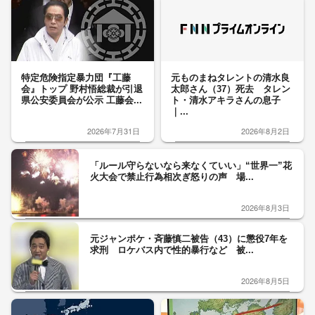
特定危険指定暴力団『工藤
元ものまねタレントの清水良
会』トップ 野村悟総裁が引退
太郎さん（37）死去 タレン
県公安委員会が公示 工藤会...
ト・清水アキラさんの息子
｜...
2026年7月31日
2026年8月2日
「ルール守らないなら来なくていい」“世界一”花
火大会で禁止行為相次ぎ怒りの声 場...
2026年8月3日
元ジャンポケ・斉藤慎二被告（43）に懲役7年を
求刑 ロケバス内で性的暴行など 被...
2026年8月5日