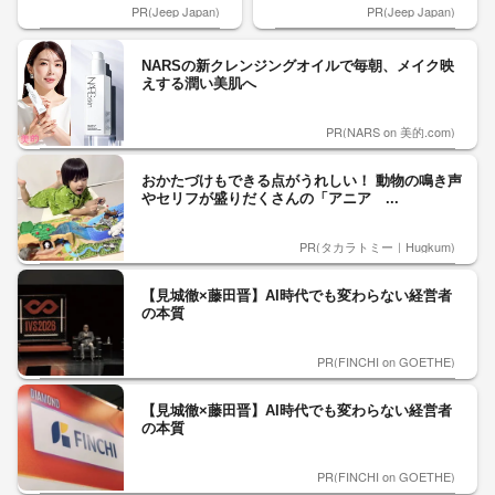
PR(Jeep Japan)
PR(Jeep Japan)
NARSの新クレンジングオイルで毎朝、メイク映
えする潤い美肌へ
PR(NARS on 美的.com)
おかたづけもできる点がうれしい！ 動物の鳴き声
やセリフが盛りだくさんの「アニア ...
PR(タカラトミー｜Hugkum)
【見城徹×藤田晋】AI時代でも変わらない経営者
の本質
PR(FINCHI on GOETHE)
【見城徹×藤田晋】AI時代でも変わらない経営者
の本質
PR(FINCHI on GOETHE)