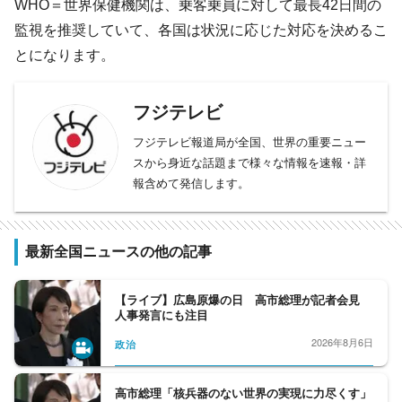
WHO＝世界保健機関は、乗客乗員に対して最長42日間の
監視を推奨していて、各国は状況に応じた対応を決めるこ
とになります。
フジテレビ
フジテレビ報道局が全国、世界の重要ニュー
スから身近な話題まで様々な情報を速報・詳
報含めて発信します。
最新全国ニュースの他の記事
【ライブ】広島原爆の日 高市総理が記者会見
人事発言にも注目
2026年8月6日
政治
高市総理「核兵器のない世界の実現に力尽くす」