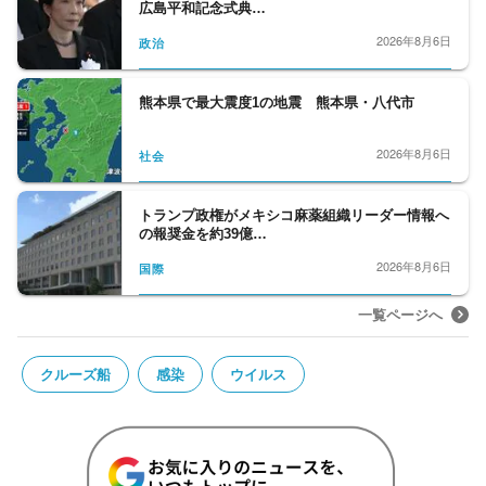
広島平和記念式典…
2026年8月6日
政治
熊本県で最大震度1の地震 熊本県・八代市
2026年8月6日
社会
トランプ政権がメキシコ麻薬組織リーダー情報へ
の報奨金を約39億…
2026年8月6日
国際
一覧ページへ
クルーズ船
感染
ウイルス