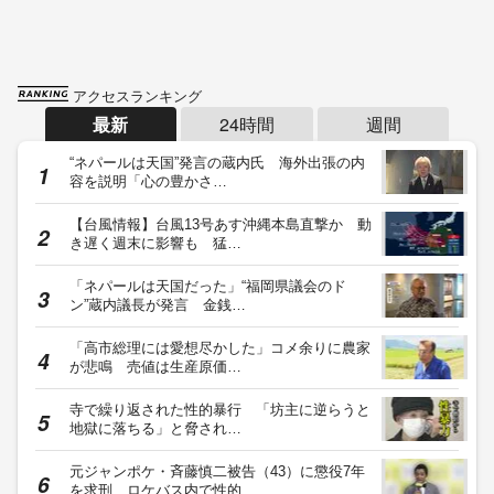
アクセスランキング
最新
24時間
週間
“ネパールは天国”発言の蔵内氏 海外出張の内
容を説明「心の豊かさ…
【台風情報】台風13号あす沖縄本島直撃か 動
き遅く週末に影響も 猛…
「ネパールは天国だった」“福岡県議会のド
ン”蔵内議長が発言 金銭…
「高市総理には愛想尽かした」コメ余りに農家
が悲鳴 売値は生産原価…
寺で繰り返された性的暴行 「坊主に逆らうと
地獄に落ちる」と脅され…
元ジャンポケ・斉藤慎二被告（43）に懲役7年
を求刑 ロケバス内で性的…