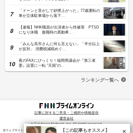
「ドーンと音がして砂煙上がった」77歳運転の
車が立体駐車場から落下…
【速報】NHK職員が出演者から性被害 PTSD
になり休職 復職時の異動希…
「みんな高市さんに何も言えない」「半分以上
が反対」 消費税減税めぐ…
夜のFAXにびっくり！福岡県議会が『第三者
委』設置に一転 ‟天国”の…
ランキング一覧へ
記事に対するご意見・ご感想や情報提供
運営会社
© Fuji News Network, Inc. All rights reserved.
×
【この記事もオススメ】
当ウェブサイトでは、ユーザのニーズ・興味・関⼼に合致したコンテンツや広告配信を提供する