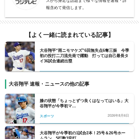
スから身近な話題まで様々な情報を速報・詳
報含めて発信します。
【よく一緒に読まれている記事】
大谷翔平“雨ニモマケズ”6回無失点6奪三振 今季
初の投打二刀流先発で躍動 打っては自己最長タ
イ36試合連続出塁
大谷翔平 速報・ニュースの他の記事
膝の状態「ちょっとずつ良くはなってはいる」大
谷翔平が今季初マ…
2026年8月6日
スポーツ
大谷翔平が今季初の1試合2本！25号＆26号ホー
ムラン 5打数3安打…