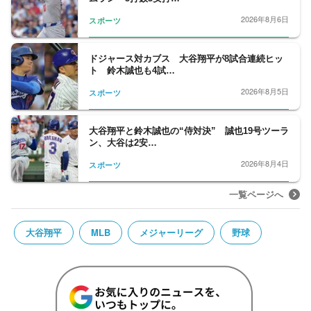
2026年8月6日
スポーツ
ドジャース対カブス 大谷翔平が8試合連続ヒッ
ト 鈴木誠也も4試…
2026年8月5日
スポーツ
大谷翔平と鈴木誠也の“侍対決” 誠也19号ツーラ
ン、大谷は2安…
2026年8月4日
スポーツ
一覧ページへ
大谷翔平
MLB
メジャーリーグ
野球