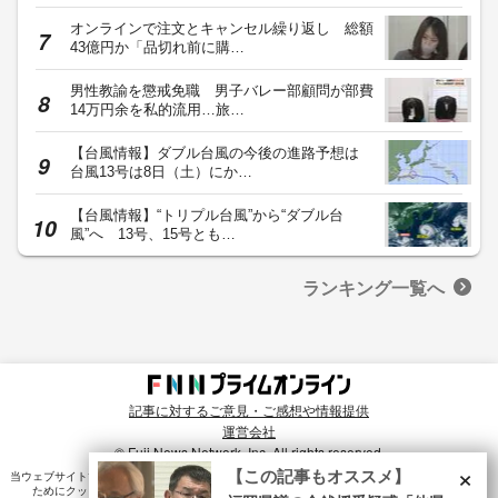
オンラインで注文とキャンセル繰り返し 総額
43億円か「品切れ前に購…
男性教諭を懲戒免職 男子バレー部顧問が部費
14万円余を私的流用…旅…
【台風情報】ダブル台風の今後の進路予想は
台風13号は8日（土）にか…
【台風情報】“トリプル台風”から“ダブル台
風”へ 13号、15号とも…
ランキング一覧へ
記事に対するご意見・ご感想や情報提供
運営会社
© Fuji News Network, Inc. All rights reserved.
×
【この記事もオススメ】
当ウェブサイトでは、ユーザのニーズ・興味・関⼼に合致したコンテンツや広告配信を提供する
ためにクッキーを使⽤しています。詳細は、
プライバシーポリシー
をご確認ください。