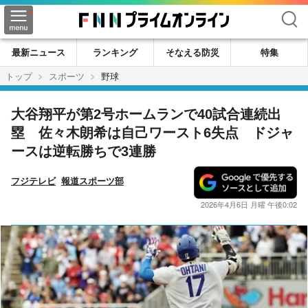
検索
最新ニュース
ランキング
そなえる防災
特集
トップ
スポーツ
野球
大谷翔平が第2号ホームランで40試合連続出
塁 佐々木朗希は自己ワースト6失点 ドジャ
ースは逆転勝ちで3連勝
フジテレビ
報道スポーツ部
2026年4月6日 月曜 午後0:02