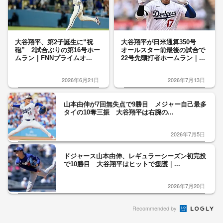
大谷翔平、第2子誕生に“祝
大谷翔平が日米通算350号
砲” 2試合ぶりの第16号ホー
オールスター前最後の試合で
ムラン｜FNNプライムオ...
22号先頭打者ホームラン｜...
2026年6月21日
2026年7月13日
山本由伸が7回無失点で9勝目 メジャー自己最多
タイの10奪三振 大谷翔平は右腕の...
2026年7月5日
ドジャース山本由伸、レギュラーシーズン初完投
で10勝目 大谷翔平はヒットで援護｜...
2026年7月20日
Recommended by