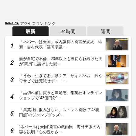
アクセスランキング
最新
24時間
週間
「ネパールは天国」蔵内議長の発言が波紋 維
新・吉村代表「福岡県議…
妻が自宅で不倫…20年以上も裏切られ続けた夫
が“間男”に請求した慰…
「うわ、生きてる」動くアニサキス25匹 酢や
ワサビでは死滅せず…「…
「品切れ前に買うと満足感」集英社オンライン
ショップで“43億円分”…
「集英社に恨みはない」ストレス発散で“43億
円超”のジャンプグッズ…
“ネパールは天国”発言の蔵内氏 海外出張の内
容を説明「心の豊かさ…