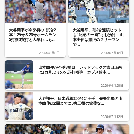
大谷翔平が今季初の1試合2
大谷翔平、2試合連続ヒット
本！25号＆26号ホームラン
も“記念の一発”はお預け 山
5打数3安打と大暴れ…も...
本由伸は痛恨のスリーラン
で...
2026年8月6日
2026年7月12日
山本由伸が今季8勝目 レッドソックス吉田正尚
は1カ月ぶりの先頭打者弾 カブス鈴木...
2026年6月28日
大谷翔平、日米通算350号に王手 先発出場の山
本由伸は2回までに3奪三振の完璧な...
2026年7月12日