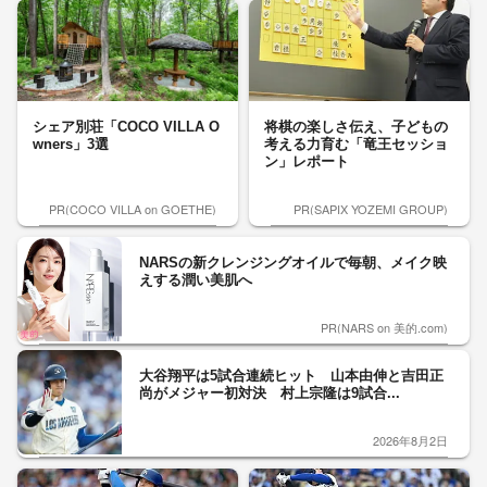
シェア別荘「COCO VILLA O
将棋の楽しさ伝え、子どもの
wners」3選
考える力育む「竜王セッショ
ン」レポート
PR(COCO VILLA on GOETHE)
PR(SAPIX YOZEMI GROUP)
NARSの新クレンジングオイルで毎朝、メイク映
えする潤い美肌へ
PR(NARS on 美的.com)
大谷翔平は5試合連続ヒット 山本由伸と吉田正
尚がメジャー初対決 村上宗隆は9試合...
2026年8月2日