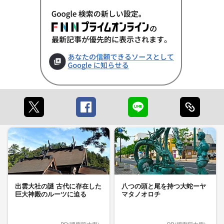
出雲大社の謎 古代に存在した
八つの頭と尾を持つ大蛇ーヤ
巨大神殿のルーツに迫る
マタノオロチ
PR(國學院大學)
PR(國學院大學)