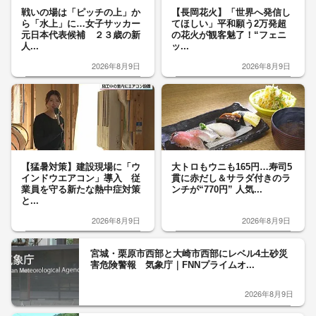
戦いの場は「ピッチの上」か
【長岡花火】「世界へ発信し
ら「水上」に…女子サッカー
てほしい」平和願う2万発超
元日本代表候補 ２３歳の新
の花火が観客魅了！“フェニ
人...
ッ...
2026年8月9日
2026年8月9日
【猛暑対策】建設現場に「ウ
大トロもウニも165円…寿司5
インドウエアコン」導入 従
貫に赤だし＆サラダ付きのラ
業員を守る新たな熱中症対策
ンチが“770円” 人気...
と...
2026年8月9日
2026年8月9日
宮城・栗原市西部と大崎市西部にレベル4土砂災
害危険警報 気象庁｜FNNプライムオ...
2026年8月9日