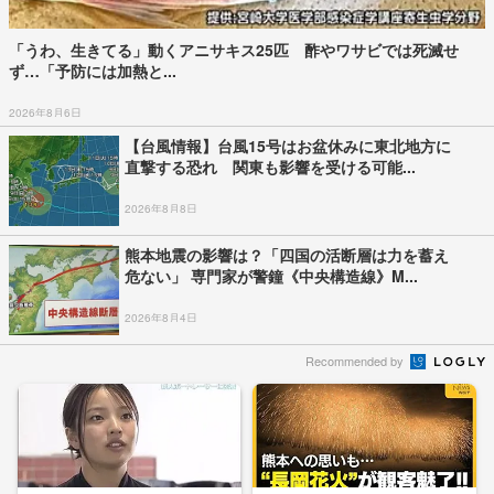
「うわ、生きてる」動くアニサキス25匹 酢やワサビでは死滅せ
ず…「予防には加熱と...
2026年8月6日
【台風情報】台風15号はお盆休みに東北地方に
直撃する恐れ 関東も影響を受ける可能...
2026年8月8日
熊本地震の影響は？「四国の活断層は力を蓄え
危ない」 専門家が警鐘《中央構造線》M...
2026年8月4日
Recommended by