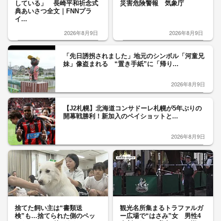
している」 長崎平和祈念式
災害危険警報 気象庁
典あいさつ全文｜FNNプラ
イ...
2026年8月9日
2026年8月9日
「先日誘拐されました」地元のシンボル「河童兄
妹」像盗まれる “置き手紙”に「帰り...
2026年8月9日
【J2札幌】北海道コンサドーレ札幌が5年ぶりの
開幕戦勝利！新加入のペイショットと...
2026年8月9日
捨てた飼い主は“書類送
観光名所集まるトラファルガ
検”も…捨てられた側のペッ
ー広場で“はさみ”女 男性4