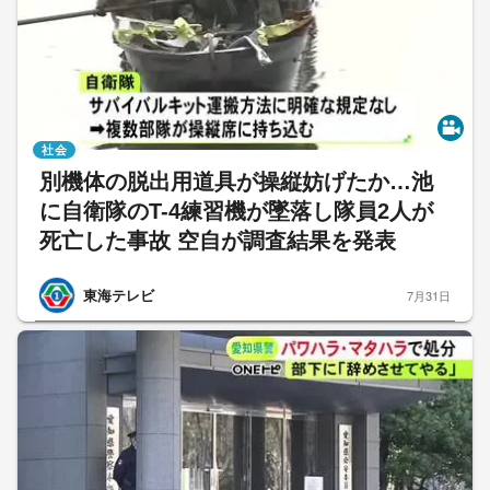
社会
別機体の脱出用道具が操縦妨げたか…池
に自衛隊のT-4練習機が墜落し隊員2人が
死亡した事故 空自が調査結果を発表
東海テレビ
7月31日