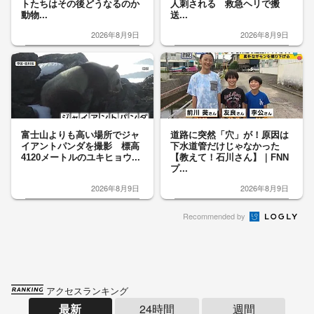
トたちはその後どうなるのか
人刺される 救急ヘリで搬
動物...
送...
2026年8月9日
2026年8月9日
富士山よりも高い場所でジャ
道路に突然「穴」が！原因は
イアントパンダを撮影 標高
下水道管だけじゃなかった
4120メートルのユキヒョウ...
【教えて！石川さん】｜FNN
プ...
2026年8月9日
2026年8月9日
Recommended by
アクセスランキング
最新
24時間
週間