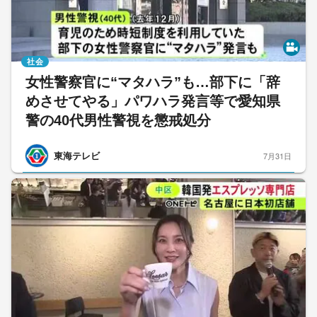
社会
女性警察官に“マタハラ”も…部下に「辞
めさせてやる」パワハラ発言等で愛知県
警の40代男性警視を懲戒処分
東海テレビ
7月31日