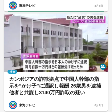
東海テレビ
8月1日
社会
カンボジアの詐欺拠点で中国人幹部の指
示を“かけ子”に通訳し報酬 26歳男を逮捕
他者と共謀し3140万円詐取の疑い
東海テレビ
8月1日