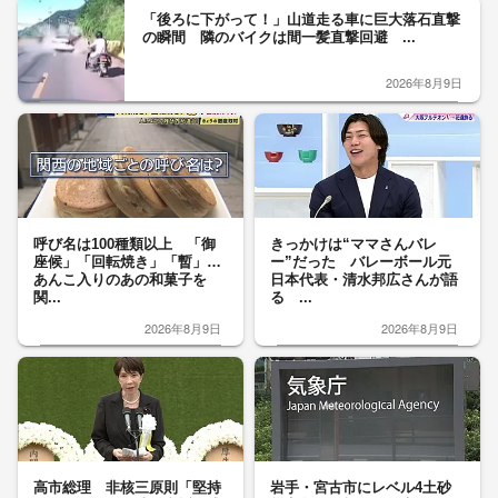
「後ろに下がって！」山道走る車に巨大落石直撃
の瞬間 隣のバイクは間一髪直撃回避 ...
2026年8月9日
呼び名は100種類以上 「御
きっかけは“ママさんバレ
座候」「回転焼き」「暫」…
ー”だった バレーボール元
あんこ入りのあの和菓子を
日本代表・清水邦広さんが語
関...
る ...
2026年8月9日
2026年8月9日
高市総理 非核三原則「堅持
岩手・宮古市にレベル4土砂