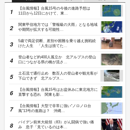
【台風情報】台風15号の今後の進路予想は
11日から12日にかけて、東…
関東甲信地方では「警報級の大雨」となる地域
や期間が拡大する可能性…
5歳で両足切断、差別や困難を乗り越え挑戦続
けた人生 「人生は捨てた…
登山者など約400人孤立か 北アルプスの登山
口につながる県の橋が流さ…
土石流で通行止め 数百人の登山者や観光客が
下山できず 北アルプス…
【台風情報】台風15号はお盆休みに東北地方に
直撃する恐れ 関東も影…
【台風情報】大型で非常に強い“ノロノロ台
風”13号の進路は？ 沖縄…
バイデン前米大統領（83）がん闘病で強い痛
み 息子「見ているのは本…