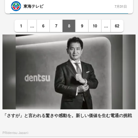
東海テレビ
7月31日
1
…
6
7
8
9
10
…
62
「さすが」と言われる驚きや感動を。新しい価値を生む電通の挑戦
PR(dentsu Japan)