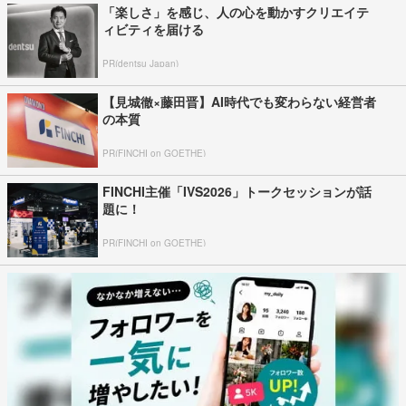
「楽しさ」を感じ、人の心を動かすクリエイテ
ィビティを届ける
PR(dentsu Japan)
【見城徹×藤田晋】AI時代でも変わらない経営者
の本質
PR(FINCHI on GOETHE)
FINCHI主催「IVS2026」トークセッションが話
題に！
PR(FINCHI on GOETHE)