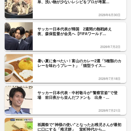
単、洗い物が少ないレシピをプロが考案...
2026年6月30日
サッカー日本代表が帰国 2週間の熱戦終え
夜、森保監督が会見へ【FIFAワールド...
2026年7月2日
暑い夏に食べたい！富山のカレー2選「5種類のカ
レーを味わうプレート」「猫型ライス...
2026年7月18日
サッカー日本代表・中村敬斗が“警察官姿”で登
場 前日夜から並んだファンも 出身・...
2026年7月21日
祇園祭で“神様の使い”となったお稚児さんが最初
に口にする「稚児餅」 室町時代から...