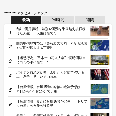
アクセスランキング
最新
24時間
週間
5歳で両足切断、差別や困難を乗り越え挑戦続
けた人生 「人生は捨てた…
関東甲信地方では「警報級の大雨」となる地域
や期間が拡大する可能性…
【迷惑行為】“日本一の花火大会”で長時間駐車
にゴミのポイ捨て…“…
バイデン前米大統領（83）がん闘病で強い痛
み 息子「見ているのは本…
【台風情報】台風15号の今後の進路予想は
11日から12日にかけて、東…
【台風情報】新たに台風16号が発生 「トリプ
ル台風」の今後の進路予…
愛子さま、学習院幼稚園での思い出 運動会で