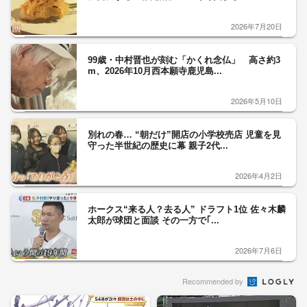
2026年7月20日
99歳・中村晋也が刻む「かくれ念仏」 高さ約3
m、2026年10月西本願寺鹿児島...
2026年5月10日
別れの春… “朝だけ”開店の小学校売店 児童を見
守った半世紀の歴史に幕 親子2代...
2026年4月2日
ホークス“来る人？去る人” ドラフト1位 佐々木麟
太郎が球団と面談 その一方で｢...
2026年7月6日
Recommended by