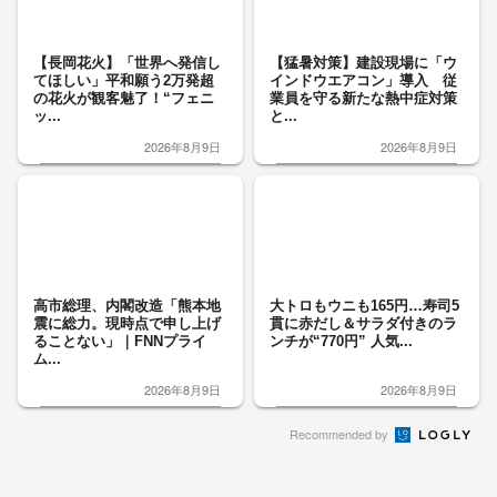
【長岡花火】「世界へ発信し
【猛暑対策】建設現場に「ウ
てほしい」平和願う2万発超
インドウエアコン」導入 従
の花火が観客魅了！“フェニ
業員を守る新たな熱中症対策
ッ...
と...
2026年8月9日
2026年8月9日
高市総理、内閣改造「熊本地
大トロもウニも165円…寿司5
震に総力。現時点で申し上げ
貫に赤だし＆サラダ付きのラ
ることない」｜FNNプライ
ンチが“770円” 人気...
ム...
2026年8月9日
2026年8月9日
Recommended by