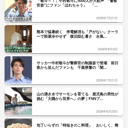
「敬斗～！」中村敬斗に5000人が大歓声 “警察
官姿”にファン「ほれちゃう」 「...
2026年7月21日
熊本で猛暑続く 停電解消も「戸がない」クーラ
ーで部屋冷やせず 復旧阻む暑さ 台風...
2026年8月3日
サッカー中村敬斗が警察官の制服姿で登場 前日
夜から並んだファンも 千葉県警の「闇...
2026年7月21日
山の湧き水でサーモンを育てる 鹿児島の男性が
挑む「大隅から世界へ」の夢｜FNNプ...
2026年6月23日
包丁いらずの「時短きのこ料理」 おいしく、簡