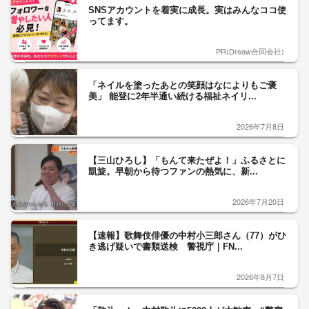
SNSアカウントを着実に成長。実はみんなココ使
ってます。
PR(Dreaw合同会社)
「ネイルを塗ったあとの笑顔はなによりもご褒
美」 能登に2年半通い続ける福祉ネイリ...
2026年7月8日
【三山ひろし】「もんて来たぜよ！」ふるさとに
凱旋。早朝から待つファンの熱気に、新...
2026年7月20日
【速報】歌舞伎俳優の中村小三郎さん（77）がひ
き逃げ疑いで書類送検 警視庁｜FN...
2026年8月7日