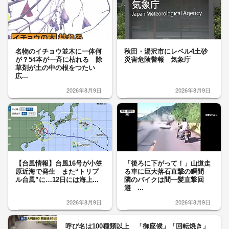
名物のイチョウ並木に一体何
秋田・湯沢市にレベル4土砂
が？54本が一斉に枯れる 除
災害危険警報 気象庁
草剤が土の中の根をつたい
広...
2026年8月9日
2026年8月9日
【台風情報】台風16号が小笠
「後ろに下がって！」山道走
原近海で発生 また“トリプ
る車に巨大落石直撃の瞬間
ル台風”に…12日には海上...
隣のバイクは間一髪直撃回
避 ...
2026年8月9日
2026年8月9日
呼び名は100種類以上 「御座候」「回転焼き」