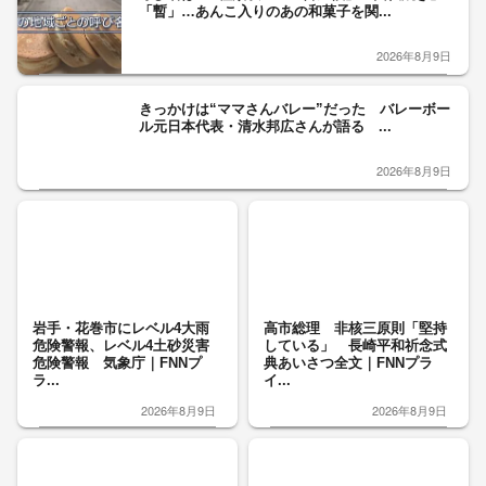
「暫」…あんこ入りのあの和菓子を関...
2026年8月9日
きっかけは“ママさんバレー”だった バレーボー
ル元日本代表・清水邦広さんが語る ...
2026年8月9日
岩手・花巻市にレベル4大雨
高市総理 非核三原則「堅持
危険警報、レベル4土砂災害
している」 長崎平和祈念式
危険警報 気象庁｜FNNプ
典あいさつ全文｜FNNプラ
ラ...
イ...
2026年8月9日
2026年8月9日