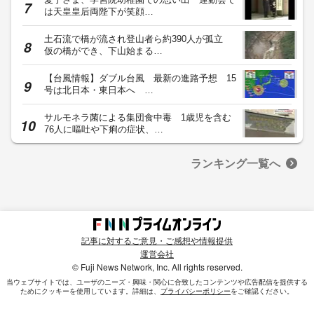
は天皇皇后両陛下が笑顔…
土石流で橋が流され登山者ら約390人が孤立
仮の橋ができ、下山始まる…
【台風情報】ダブル台風 最新の進路予想 15
号は北日本・東日本へ …
サルモネラ菌による集団食中毒 1歳児を含む
76人に嘔吐や下痢の症状、…
ランキング一覧へ
記事に対するご意見・ご感想や情報提供
運営会社
© Fuji News Network, Inc. All rights reserved.
当ウェブサイトでは、ユーザのニーズ・興味・関⼼に合致したコンテンツや広告配信を提供する
ためにクッキーを使⽤しています。詳細は、
プライバシーポリシー
をご確認ください。