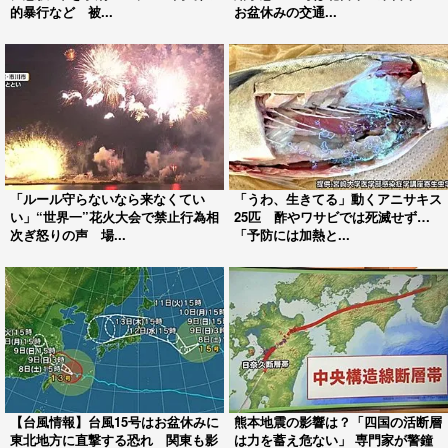
的暴行など 被...
お盆休みの交通...
「ルール守らないなら来なくてい
「うわ、生きてる」動くアニサキス
い」“世界一”花火大会で禁止行為相
25匹 酢やワサビでは死滅せず…
次ぎ怒りの声 場...
「予防には加熱と...
【台風情報】台風15号はお盆休みに
熊本地震の影響は？「四国の活断層
東北地方に直撃する恐れ 関東も影
は力を蓄え危ない」 専門家が警鐘