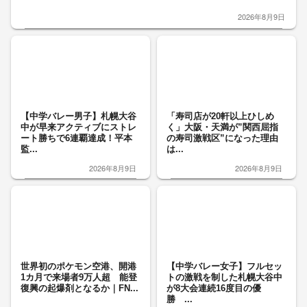
2026年8月9日
【中学バレー男子】札幌大谷
「寿司店が20軒以上ひしめ
中が早来アクティブにストレ
く」大阪・天満が”関西屈指
ート勝ちで6連覇達成！平本
の寿司激戦区”になった理由
監...
は...
2026年8月9日
2026年8月9日
世界初のポケモン空港、開港
【中学バレー女子】フルセッ
1カ月で来場者9万人超 能登
トの激戦を制した札幌大谷中
復興の起爆剤となるか｜FN...
が8大会連続16度目の優
勝 ...