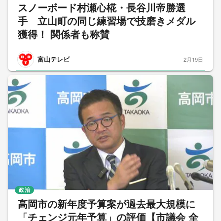
スノーボード村瀬心椛・長谷川帝勝選
手 立山町の同じ練習場で技磨きメダル
獲得！ 関係者も称賛
富山テレビ
2月19日
政治
高岡市の新年度予算案が過去最大規模に
「チェンジ元年予算」の評価【市議会 全