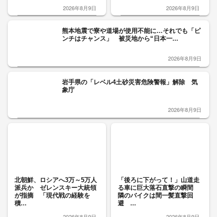
2026年8月9日
2026年8月9日
熊本地震で寮や道場が使用不能に…それでも「ピ
ンチはチャンス」 被災地から“日本一...
2026年8月9日
岩手県の「レベル4土砂災害危険警報」解除 気
象庁
2026年8月9日
北朝鮮、ロシアへ3万～5万人
「後ろに下がって！」山道走
派兵か ゼレンスキー大統領
る車に巨大落石直撃の瞬間
が指摘 「現代戦の経験を
隣のバイクは間一髪直撃回
積...
避 ...
2026年8月9日
2026年8月9日