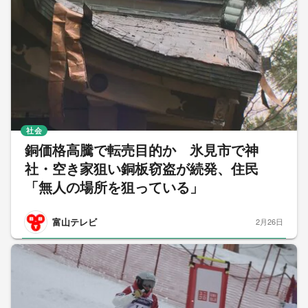
社会
銅価格高騰で転売目的か 氷見市で神
社・空き家狙い銅板窃盗が続発、住民
「無人の場所を狙っている」
富山テレビ
2月26日