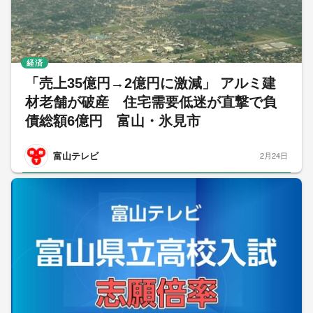
経済
「売上35億円→2億円に激減」 アルミ建
材老舗が破産 住宅需要低迷が直撃で負
債総額6億円 富山・氷見市
富山テレビ
2月24日