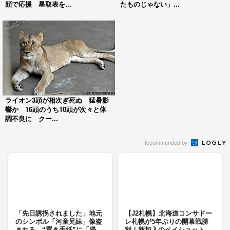
顔で応援 星取表を...
たものじゃない」...
ライオン3頭が相次ぎ死ぬ 猛暑影
響か 16頭のうち10頭が次々と体
調不良に クー...
Recommended by
「先日誘拐されました」地元
【J2札幌】北海道コンサドー
のシンボル「河童兄妹」像盗
レ札幌が5年ぶりの開幕戦勝
まれる “置き手紙”に「帰
利！新加入のペイショット