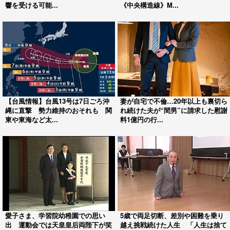
響を受ける可能...
《中央構造線》M...
【台風情報】台風13号は7日ごろ沖
妻が自宅で不倫…20年以上も裏切ら
縄に直撃 勢力維持のおそれも 関
れ続けた夫が“間男”に請求した慰謝
東や東海など太...
料1億円の行...
愛子さま、学習院幼稚園での思い
5歳で両足切断、差別や困難を乗り
出 運動会では天皇皇后両陛下が笑
越え挑戦続けた人生 「人生は捨て