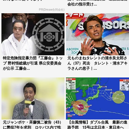
会社の指示受け...
PR(Dreaw合同会社)
特定危険指定暴力団『工藤会』トッ
元ものまねタレントの清水良太郎さ
プ 野村悟総裁が引退 県公安委員会
ん（37）死去 タレント・清水アキ
が公示 工藤会...
ラさんの息子｜...
元ジャンポケ・斉藤慎二被告（43）
【台風情報】ダブル台風 最新の進
に懲役7年を求刑 ロケバス内で性
路予想 15号は北日本・東日本へ