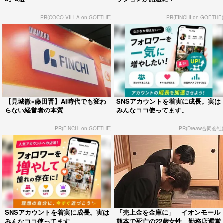
PR(COCO VILLA on GOETHE)
PR(FINCHI on GOETHE)
【見城徹×藤田晋】AI時代でも変わ
SNSアカウントを着実に成長。実は
らない経営者の本質
みんなココ使ってます。
PR(FINCHI on GOETHE)
PR(Dreaw合同会社)
SNSアカウントを着実に成長。実は
「売上金を金庫に」 イオンモール
みんなココ使ってます。
熊本で死亡の22歳女性 勤務店運営