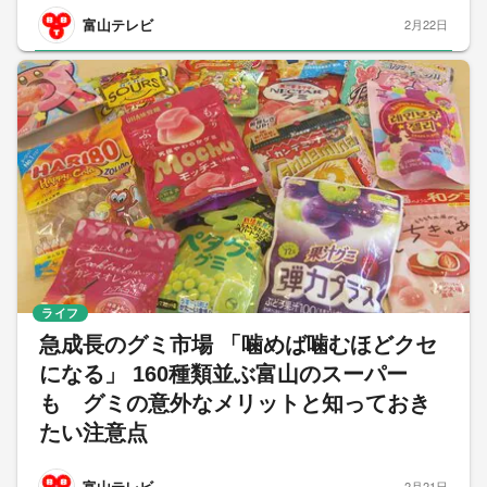
富山テレビ
2月22日
ライフ
急成長のグミ市場 「噛めば噛むほどクセ
になる」 160種類並ぶ富山のスーパー
も グミの意外なメリットと知っておき
たい注意点
富山テレビ
2月21日