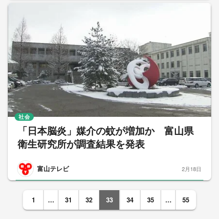
社会
「日本脳炎」媒介の蚊が増加か 富山県
衛生研究所が調査結果を発表
富山テレビ
2月18日
1
…
31
32
33
34
35
…
55