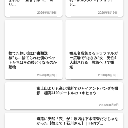
り...
と...
2026年8月9日
2026年8月9日
捨てた飼い主は“書類送
観光名所集まるトラファルガ
検”も…捨てられた側のペッ
ー広場で“はさみ”女 男性4
トたちはその後どうなるのか
人刺される 救急ヘリで搬
動物...
送...
2026年8月9日
2026年8月9日
富士山よりも高い場所でジャイアントパンダを撮
影 標高4120メートルのユキヒョウ...
2026年8月9日
道路に突然「穴」が！原因は下水道管だけじゃな
かった【教えて！石川さん】｜FNNプ...