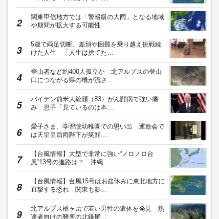
関東甲信地方では「警報級の大雨」となる地域
や期間が拡大する可能性…
5歳で両足切断、差別や困難を乗り越え挑戦続
けた人生 「人生は捨てた…
登山者など約400人孤立か 北アルプスの登山
口につながる県の橋が流さ…
バイデン前米大統領（83）がん闘病で強い痛
み 息子「見ているのは本…
愛子さま、学習院幼稚園での思い出 運動会で
は天皇皇后両陛下が笑顔…
【台風情報】大型で非常に強い“ノロノロ台
風”13号の進路は？ 沖縄…
【台風情報】台風15号はお盆休みに東北地方に
直撃する恐れ 関東も影…
北アルプス槍ヶ岳で若い男性の遺体を発見 熟
達者向けの難所の北鎌尾…