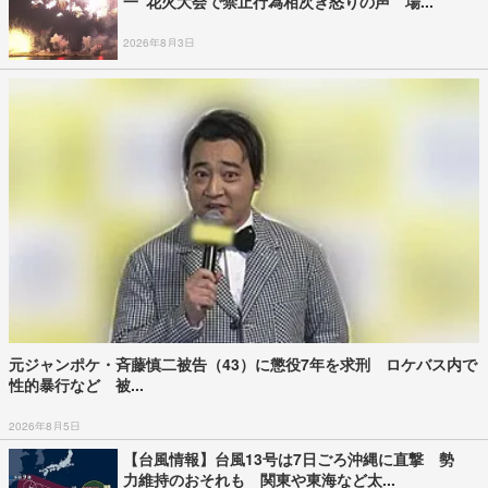
一”花火大会で禁止行為相次ぎ怒りの声 場...
2026年8月3日
元ジャンポケ・斉藤慎二被告（43）に懲役7年を求刑 ロケバス内で
性的暴行など 被...
2026年8月5日
【台風情報】台風13号は7日ごろ沖縄に直撃 勢
力維持のおそれも 関東や東海など太...