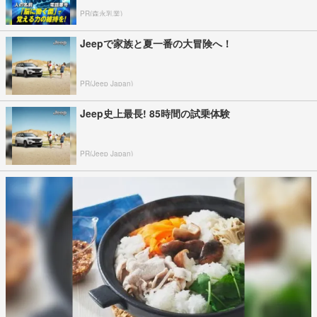
PR(森永乳業)
Jeepで家族と夏一番の大冒険へ！
PR(Jeep Japan)
Jeep史上最長! 85時間の試乗体験
PR(Jeep Japan)