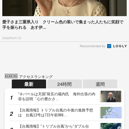
愛子さま三重県入り クリーム色の装いで集まった人たちに笑顔で
手を振られる あす伊...
2026年8月1日
Recommended by
アクセスランキング
最新
24時間
週間
“ネパールは天国”発言の蔵内氏 海外出張の内
容を説明「心の豊かさ…
【台風情報】トリプル台風の今後の進路予想
は 台風13号は7日午前9時…
【台風情報】“トリプル台風”から“ダブル台