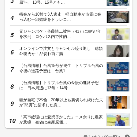
風”へ 13号、15号とも…
衝突から10秒で3人逃走 軽自動車が市電に突
っ込む一部始終をドラレコ…
元ジャンポケ・斉藤慎二被告（43）に懲役7年
を求刑 ロケバス内で性的…
オンラインで注文とキャンセル繰り返し 総額
43億円か「品切れ前に購…
【台風情報】台風15号が発生 トリプル台風の
今後の進路予想は 台風1…
【台風情報】トリプル台風の今後の進路予想
は 日本周辺に13号・14号…
妻が自宅で不倫…20年以上も裏切られ続けた夫
が“間男”に請求した慰…
「高市総理には愛想尽かした」コメ余りに農家
が悲鳴 売値は生産原価…
ランキング一覧へ