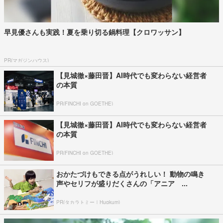
早見優さんも実践！夏を乗り切る鍋料理【クロワッサン】
PR(マガジンハウス)
【見城徹×藤田晋】AI時代でも変わらない経営者
の本質
PR(FINCHI on GOETHE)
【見城徹×藤田晋】AI時代でも変わらない経営者
の本質
PR(FINCHI on GOETHE)
おかたづけもできる点がうれしい！ 動物の鳴き
声やセリフが盛りだくさんの「アニア ...
PR(タカラトミー｜Hugkum)