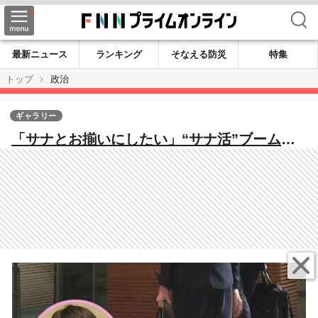
検索
最新ニュース
ランキング
そなえる防災
特集
トップ
政治
ギャラリー
「サナとお揃いにしたい」“サナ活”ブームで
高市首相愛用バッグ完売…ペンも大人気 人
気悪用の“AIニセ広告”に要注意