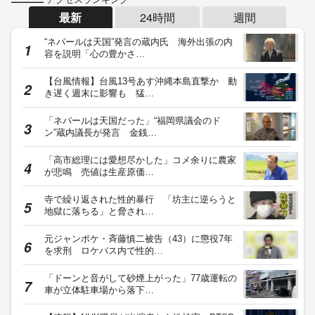
最新
24時間
週間
“ネパールは天国”発言の蔵内氏 海外出張の内
容を説明「心の豊かさ…
【台風情報】台風13号あす沖縄本島直撃か 動
き遅く週末に影響も 猛…
「ネパールは天国だった」“福岡県議会のド
ン”蔵内議長が発言 金銭…
「高市総理には愛想尽かした」コメ余りに農家
が悲鳴 売値は生産原価…
寺で繰り返された性的暴行 「坊主に逆らうと
地獄に落ちる」と脅され…
元ジャンポケ・斉藤慎二被告（43）に懲役7年
を求刑 ロケバス内で性的…
「ドーンと音がして砂煙上がった」77歳運転の
車が立体駐車場から落下…