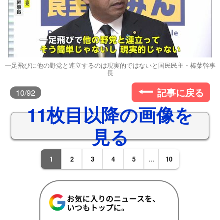
一足飛びに他の野党と連立するのは現実的ではないと国民民主・榛葉幹事
長
記事に戻る
10
/92
11枚目以降の画像を
見る
1
2
3
4
5
…
10