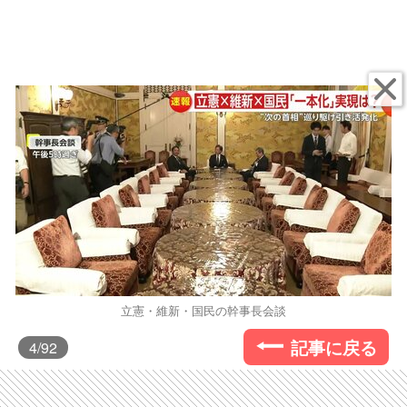
立憲・維新・国民の幹事長会談
記事に戻る
4
/92