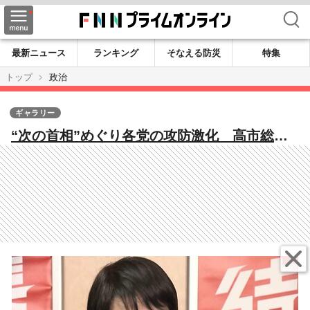
検索
最新ニュース
ランキング
そなえる防災
特集
トップ
政治
ギャラリー
“次の首相”めぐり各党の攻防激化 高市総裁
は“自公決裂”について「皆さんにおわび」
立憲・維新・国民は15日党首会談開催へ