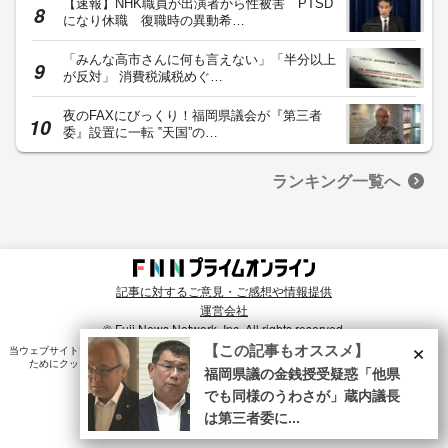
【速報】NHK職員が出演者から性被害 PTSD
になり休職 復職時の異動希…
「みんな高市さんに何も言えない」「半分以上
が反対」 消費税減税めぐ…
夜のFAXにびっくり！福岡県議会が『第三者
委』設置に一転 ‟天国”の…
ランキング一覧へ
記事に対するご意見・ご感想や情報提供
運営会社
© Fuji News Network, Inc. All rights reserved.
×
【この記事もオススメ】
当ウェブサイトでは、ユーザのニーズ・興味・関⼼に合致したコンテンツや広告配信を提供する
ためにクッキーを使⽤しています。詳細は、
プライバシーポリシー
をご確認ください。
福岡県議の金銭授受疑惑「他県
でも同様のうわさが」蔵内議長
は第三者委に...