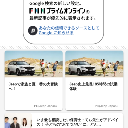
Jeepで家族と夏一番の大冒険
Jeep史上最長! 85時間の試乗
へ！
体験
PR(Jeep Japan)
PR(Jeep Japan)
いま最も相談したい保育士・てぃ先生がアドバイ
ス！ 子どもの“おてつだい”に、どん...