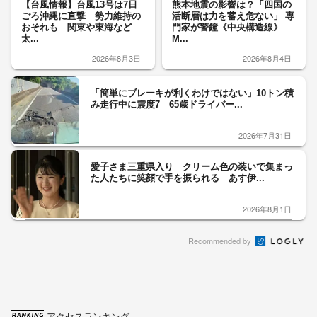
【台風情報】台風13号は7日
熊本地震の影響は？「四国の
ごろ沖縄に直撃 勢力維持の
活断層は力を蓄え危ない」 専
おそれも 関東や東海など
門家が警鐘《中央構造線》
太...
M...
2026年8月3日
2026年8月4日
「簡単にブレーキが利くわけではない」10トン積
み走行中に震度7 65歳ドライバー...
2026年7月31日
愛子さま三重県入り クリーム色の装いで集まっ
た人たちに笑顔で手を振られる あす伊...
2026年8月1日
Recommended by
アクセスランキング