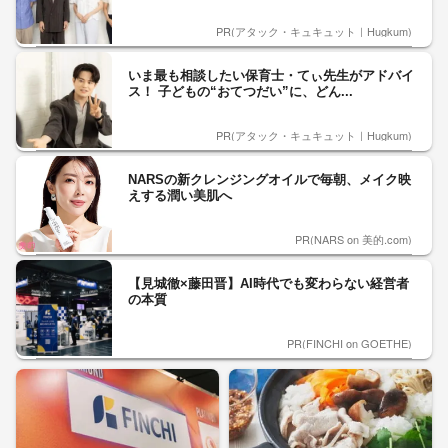
PR(アタック・キュキュット｜Hugkum)
いま最も相談したい保育士・てぃ先生がアドバイ
ス！ 子どもの“おてつだい”に、どん...
PR(アタック・キュキュット｜Hugkum)
NARSの新クレンジングオイルで毎朝、メイク映
えする潤い美肌へ
PR(NARS on 美的.com)
【見城徹×藤田晋】AI時代でも変わらない経営者
の本質
PR(FINCHI on GOETHE)