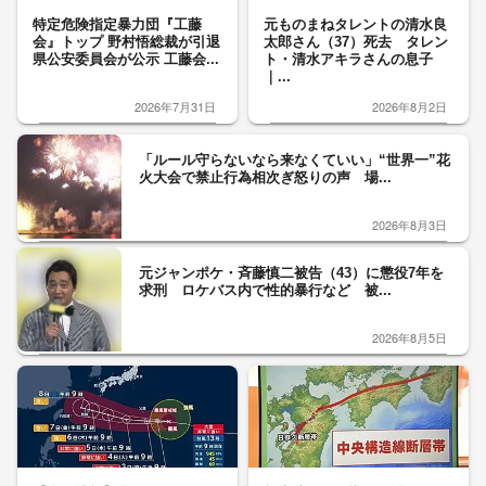
特定危険指定暴力団『工藤
元ものまねタレントの清水良
会』トップ 野村悟総裁が引退
太郎さん（37）死去 タレン
県公安委員会が公示 工藤会...
ト・清水アキラさんの息子
｜...
2026年7月31日
2026年8月2日
「ルール守らないなら来なくていい」“世界一”花
火大会で禁止行為相次ぎ怒りの声 場...
2026年8月3日
元ジャンポケ・斉藤慎二被告（43）に懲役7年を
求刑 ロケバス内で性的暴行など 被...
2026年8月5日