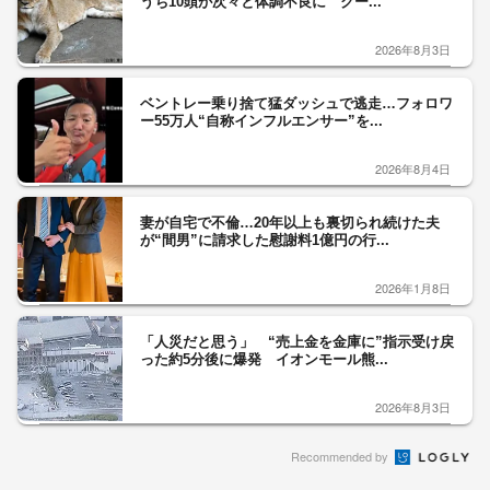
うち10頭が次々と体調不良に クー...
2026年8月3日
ベントレー乗り捨て猛ダッシュで逃走…フォロワ
ー55万人“自称インフルエンサー”を...
2026年8月4日
妻が自宅で不倫…20年以上も裏切られ続けた夫
が“間男”に請求した慰謝料1億円の行...
2026年1月8日
「人災だと思う」 “売上金を金庫に”指示受け戻
った約5分後に爆発 イオンモール熊...
2026年8月3日
Recommended by