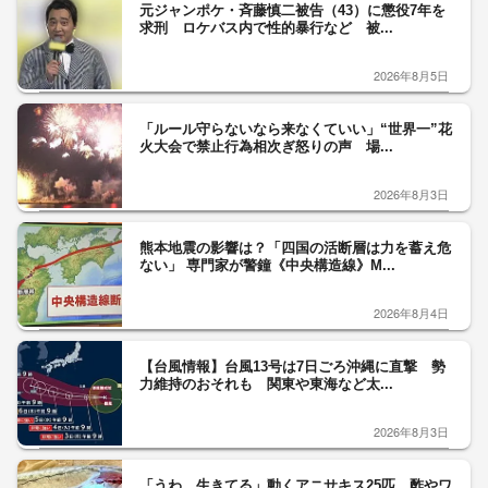
元ジャンポケ・斉藤慎二被告（43）に懲役7年を
求刑 ロケバス内で性的暴行など 被...
2026年8月5日
「ルール守らないなら来なくていい」“世界一”花
火大会で禁止行為相次ぎ怒りの声 場...
2026年8月3日
熊本地震の影響は？「四国の活断層は力を蓄え危
ない」 専門家が警鐘《中央構造線》M...
2026年8月4日
【台風情報】台風13号は7日ごろ沖縄に直撃 勢
力維持のおそれも 関東や東海など太...
2026年8月3日
「うわ、生きてる」動くアニサキス25匹 酢やワ