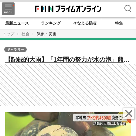
検索
最新ニュース
ランキング
そなえる防災
特集
トップ
社会
気象・災害
ギャラリー
【記録的大雨】「1年間の努力が水の泡」熊
本・宇城市で収穫間近のブドウ約4600房が泥
水に漬かる ブドウの木が1メートル超える浸
水か