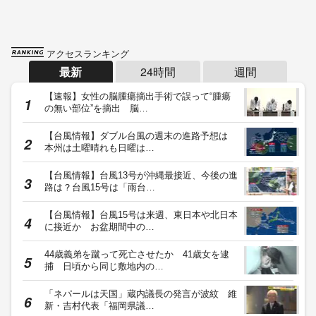
アクセスランキング
最新
24時間
週間
【速報】女性の脳腫瘍摘出手術で誤って“腫瘍
の無い部位”を摘出 脳…
【台風情報】ダブル台風の週末の進路予想は
本州は土曜晴れも日曜は…
【台風情報】台風13号が沖縄最接近、今後の進
路は？台風15号は「雨台…
【台風情報】台風15号は来週、東日本や北日本
に接近か お盆期間中の…
44歳義弟を蹴って死亡させたか 41歳女を逮
捕 日頃から同じ敷地内の…
「ネパールは天国」蔵内議長の発言が波紋 維
新・吉村代表「福岡県議…