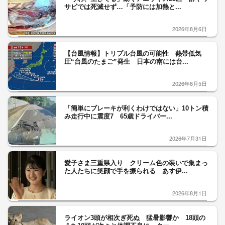
サビでは死滅せず…「予防には加熱と...
2026年8月6日
【台風情報】トリプル台風の可能性 熱帯低気
圧“台風のたまご”発生 日本の南には台...
2026年8月5日
「簡単にブレーキが利くわけではない」10トン積
み走行中に震度7 65歳ドライバー...
2026年7月31日
愛子さま三重県入り クリーム色の装いで集まっ
た人たちに笑顔で手を振られる あす伊...
2026年8月1日
ライオン3頭が相次ぎ死ぬ 猛暑影響か 18頭の