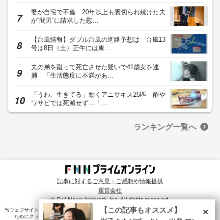
妻が自宅で不倫…20年以上も裏切られ続けた夫
が“間男”に請求した慰…
【台風情報】ダブル台風の進路予想は 台風13
号は8日（土）正午には東…
夫の弟を蹴って死亡させた疑いで41歳女を逮
捕 「生活態度に不満があ…
「うわ、生きてる」動くアニサキス25匹 酢や
ワサビでは死滅せず…「…
ランキング一覧へ
記事に対するご意見・ご感想や情報提供
運営会社
© Fuji News Network, Inc. All rights reserved.
×
【この記事もオススメ】
当ウェブサイトでは、ユーザのニーズ・興味・関⼼に合致したコンテンツや広告配信を提供する
ためにクッキーを使⽤しています。詳細は、
プライバシーポリシー
をご確認ください。