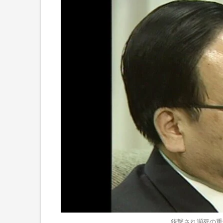
銃撃され瀕死の重