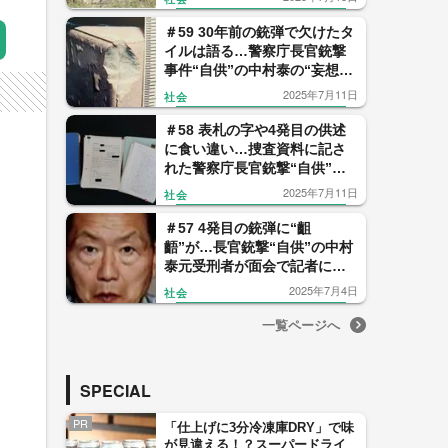
＃59 30年前の銃弾で欠けたタ
イルは語る…警察庁長官銃撃
事件“自供”の中村泰の“妄想”
打ち砕く現場
2025年7月11日
社会
＃58 表札の字や4発目の供述
に食い違い…捜査資料に記さ
れた警察庁長官銃撃“自供”の
中村泰が真犯人ではない6つの
2025年7月11日
社会
理由
＃57 4発目の銃弾に“齟
齬”が…長官銃撃“自供”の中村
泰元受刑者が面会で記者に語
った犯行の一部始終「私が撃
2025年7月4日
社会
ちました」
一覧ページへ
SPECIAL
PR
「仕上げに3分冷凍庫DRY」で味
が見違える！？スーパードライ