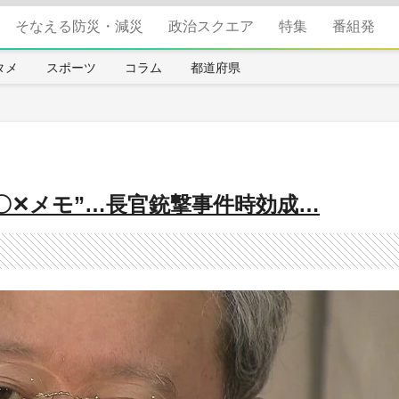
そなえる防災・減災
政治スクエア
特集
番組発
タメ
スポーツ
コラム
都道府県
“〇✕メモ”…長官銃撃事件時効成…