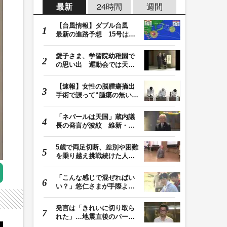
最新
24時間
週間
【台風情報】ダブル台風
最新の進路予想 15号は北
日本・東日本へ …
愛子さま、学習院幼稚園で
の思い出 運動会では天皇
皇后両陛下が笑顔…
【速報】女性の脳腫瘍摘出
手術で誤って“腫瘍の無い部
位”を摘出 脳…
「ネパールは天国」蔵内議
長の発言が波紋 維新・吉
村代表「福岡県議…
5歳で両足切断、差別や困難
を乗り越え挑戦続けた人
生 「人生は捨てた…
「こんな感じで混ぜればい
い？」悠仁さまが手際よく
豚汁を調理 同学…
発言は「きれいに切り取ら
れた」…地震直後のパーテ
ィー開催「やって…