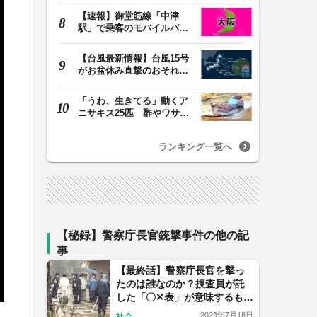
【速報】御堂筋線「中津
駅」で乗客のモバイルバッ
テリーから発火 女…
【台風最新情報】台風15号
がお盆休み直撃のおそれ
列島に台風が接近…
「うわ、生きてる」動くア
ニサキス25匹 酢やワサビ
では死滅せず…「…
ランキング一覧へ
【秘録】警察庁長官銃撃事件の他の記
事
【最終話】警察庁長官を撃っ
たのは誰なのか？捜査員が託
した「〇✕表」が意味するも
の…未解決重大事件の犯人像
2025年7月18日
社会