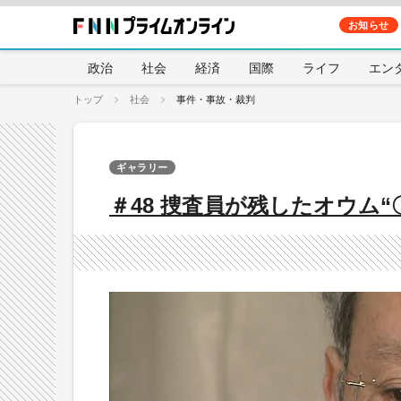
お知らせ
政治
社会
経済
国際
ライフ
エン
トップ
社会
事件・事故・裁判
ギャラリー
＃48 捜査員が残したオウム