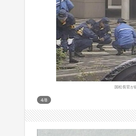
国松長官が銃
4
/8