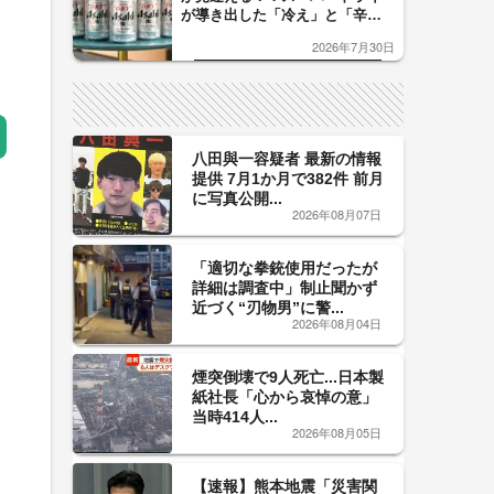
が導き出した「冷え」と「辛
口」のおいしい関係 青く変化
2026年7月30日
した「辛口カーブ」が飲み頃の
サイン！
八田與一容疑者 最新の情報
提供 7月1か月で382件 前月
に写真公開...
2026年08月07日
「適切な拳銃使用だったが
詳細は調査中」制止聞かず
近づく“刃物男”に警...
2026年08月04日
煙突倒壊で9人死亡...日本製
紙社長「心から哀悼の意」
当時414人...
2026年08月05日
【速報】熊本地震「災害関