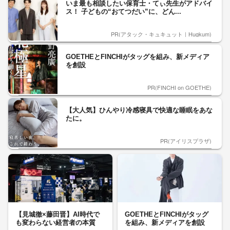
いま最も相談したい保育士・てぃ先生がアドバイ
ス！ 子どもの“おてつだい”に、どん...
PR(アタック・キュキュット｜Hugkum)
GOETHEとFINCHIがタッグを組み、新メディア
を創設
PR(FINCHI on GOETHE)
【大人気】ひんやり冷感寝具で快適な睡眠をあな
たに。
PR(アイリスプラザ)
【見城徹×藤田晋】AI時代で
GOETHEとFINCHIがタッグ
も変わらない経営者の本質
を組み、新メディアを創設