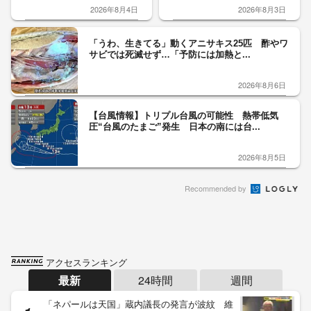
2026年8月4日
2026年8月3日
「うわ、生きてる」動くアニサキス25匹 酢やワ
サビでは死滅せず…「予防には加熱と...
2026年8月6日
【台風情報】トリプル台風の可能性 熱帯低気
圧“台風のたまご”発生 日本の南には台...
2026年8月5日
Recommended by
アクセスランキング
最新
24時間
週間
「ネパールは天国」蔵内議長の発言が波紋 維