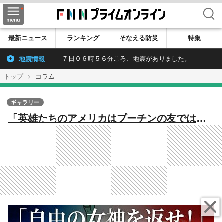
検索
最新ニュース
ランキング
そなえる防災
特集
地震情報
７日０６時５６分ころ、地震がありました。
トップ
コラム
ギャラリー
「英雄たちのアメリカはプーチンの友ではな
かった」フランス政治家がトランプ政権を批
判 「自由の女神像」めぐり論争勃発