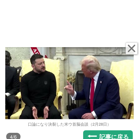
口論になり決裂した米ウ首脳会談（2月28日）
記事に戻る
4
/6