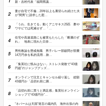
新・吉村代表「福岡県議…
妻が自宅で不倫…20年以上も裏切られ続けた夫
が“間男”に請求した慰…
「うわ、生きてる」動くアニサキス25匹 酢や
ワサビでは死滅せず…「…
住宅や高速道路にも被害もたらした「断層のず
れ」 地表に現れた日奈…
男性教諭を懲戒免職 男子バレー部顧問が部費
14万円余を私的流用…旅…
「集英社に恨みはない」ストレス発散で“43億
円超”のジャンプグッズ…
オンラインで注文とキャンセル繰り返し 総額
43億円か「品切れ前に購…
「品切れ前に買うと満足感」集英社オンライン
ショップで“43億円分”…
“ネパールは天国”発言の蔵内氏 海外出張の内