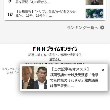
容を説明「心の豊かさ…
【台風情報】“トリプル台風”から“ダブル台
風”へ 13号、15号とも…
ランキング一覧へ
記事に対するご意見・ご感想や情報提供
運営会社
© Fuji News Network, Inc. All rights reserved.
×
【この記事もオススメ】
当ウェブサイトでは、ユーザのニーズ・興味・関⼼に合致したコンテンツや広告配信を提供する
ためにクッキーを使⽤しています。詳細は、
プライバシーポリシー
をご確認ください。
福岡県議の金銭授受疑惑「他県
でも同様のうわさが」蔵内議長
は第三者委に...