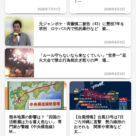
｜...
2026年7月31日
2026年8月2日
元ジャンポケ・斉藤慎二被告（43）に懲役7年を
求刑 ロケバス内で性的暴行など 被...
2026年8月5日
「ルール守らないなら来なくていい」“世界一”花
火大会で禁止行為相次ぎ怒りの声 場...
2026年8月3日
熊本地震の影響は？「四国の
【台風情報】台風13号は7日
活断層は力を蓄え危ない」 専
ごろ沖縄に直撃 勢力維持の
門家が警鐘《中央構造線》
おそれも 関東や東海など
M...
太...