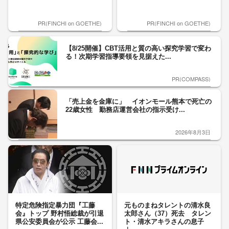
PR(FINCHI on GOETHE)
PR(FINCHI on GOETHE)
【8/25開催】CBT活用と質の高い探究学習で変わ
る！次期学習指導要領を見据えた...
PR(COMPASS)
「売上金を金庫に」 イオンモール熊本で死亡の
22歳女性 勤務店運営会社の指示受け...
2026年8月3日
特定危険指定暴力団『工藤
元ものまねタレントの清水良
会』トップ 野村悟総裁が引退
太郎さん（37）死去 タレン
県公安委員会が公示 工藤会...
ト・清水アキラさんの息子