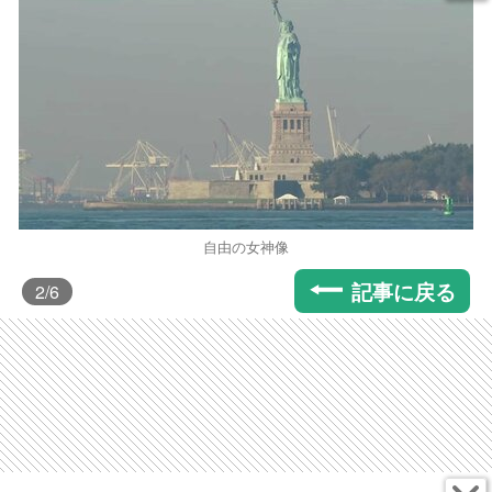
自由の女神像
記事に戻る
2
/6