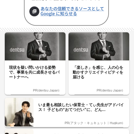
現状を疑い問いかける姿勢
「楽しさ」を感じ、人の心を
で、事業を共に成長させるパ
動かすクリエイティビティを
ートナーへ
届ける
PR(dentsu Japan)
PR(dentsu Japan)
いま最も相談したい保育士・てぃ先生がアドバイ
ス！ 子どもの“おてつだい”に、どん...
PR(アタック・キュキュット｜Hugkum)