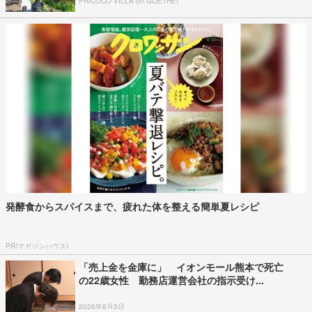
PR(COCO VILLA on GOETHE)
発酵食からスパイスまで、疲れた体を整える簡単夏レシピ
PR(マガジンハウス)
「売上金を金庫に」 イオンモール熊本で死亡
の22歳女性 勤務店運営会社の指示受け...
2026年8月3日