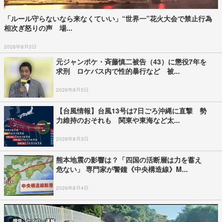
「ルール守らないなら来なくていい」“世界一”花火大会で禁止行為
相次ぎ怒りの声 場...
2026年8月3日
元ジャンポケ・斉藤慎二被告（43）に懲役7年を
求刑 ロケバス内で性的暴行など 被...
2026年8月5日
【台風情報】台風13号は7日ごろ沖縄に直撃 勢
力維持のおそれも 関東や東海など太...
2026年8月3日
熊本地震の影響は？「四国の活断層は力を蓄え
危ない」 専門家が警鐘《中央構造線》M...
2026年8月4日