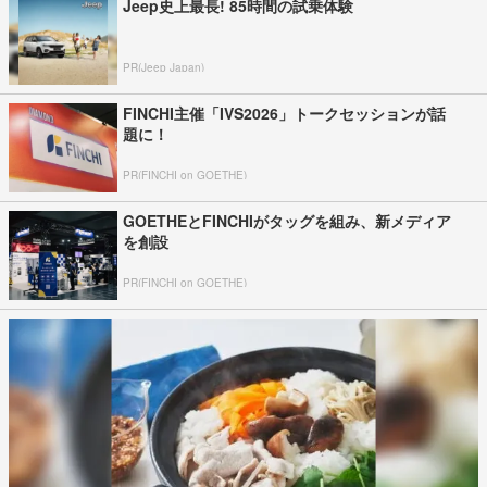
Jeep史上最長! 85時間の試乗体験
PR(Jeep Japan)
FINCHI主催「IVS2026」トークセッションが話
題に！
PR(FINCHI on GOETHE)
GOETHEとFINCHIがタッグを組み、新メディア
を創設
PR(FINCHI on GOETHE)