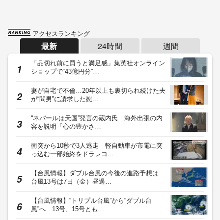
アクセスランキング
最新
24時間
週間
「品切れ前に買うと満足感」集英社オンライン
ショップで“43億円分”…
妻が自宅で不倫…20年以上も裏切られ続けた夫
が“間男”に請求した慰…
“ネパールは天国”発言の蔵内氏 海外出張の内
容を説明「心の豊かさ…
衝突から10秒で3人逃走 軽自動車が市電に突
っ込む一部始終をドラレコ…
【台風情報】ダブル台風の今後の進路予想は
台風13号は7日（金）昼過…
【台風情報】“トリプル台風”から“ダブル台
風”へ 13号、15号とも…