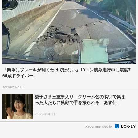
「簡単にブレーキが利くわけではない」10トン積み走行中に震度7
65歳ドライバー...
2026年7月31日
愛子さま三重県入り クリーム色の装いで集ま
った人たちに笑顔で手を振られる あす伊...
2026年8月1日
Recommended by