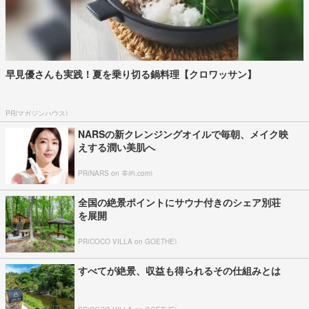
早見優さんも実践！夏を乗り切る鍋料理【クロワッサン】
PR(マガジンハウス)
NARSの新クレンジングオイルで毎朝、メイク映
えする潤い美肌へ
PR(NARS on 美的.com)
全国の絶景ポイントにサウナ付きのシェア別荘
を展開
PR(COCO VILLA on GOETHE)
すべてが絶景、収益も得られるその仕組みとは