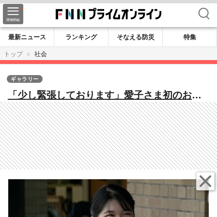
検索
最新ニュース
ランキング
そなえる防災
特集
トップ
社会
ギャラリー
「少し緊張しております」愛子さま初のお一
人で地方公務 佐賀県訪れ園児20人とふれあ
う スポーツ大会観戦で手拍子でエール送ら
れる姿も