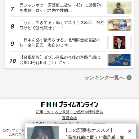
元ジャンポケ・斉藤慎二被告（43）に懲役7年
を求刑 ロケバス内で性的…
「うわ、生きてる」動くアニサキス25匹 酢や
ワサビでは死滅せず…「…
「日本を必ず後悔させる」北朝鮮金総書記の
妹・金与正氏 海自のミサ…
【台風情報】ダブル台風の今後の進路予想は
台風13号は8日（土）にか…
ランキング一覧へ
記事に対するご意見・ご感想や情報提供
運営会社
© Fuji News Network, Inc. All rights reserved.
×
【この記事もオススメ】
当ウェブサイトでは、ユーザのニーズ・興味・関⼼に合致したコンテンツや広告配信を提供する
ためにクッキーを使⽤しています。詳細は、
プライバシーポリシー
をご確認ください。
「品切れ前に買うと満足感」集