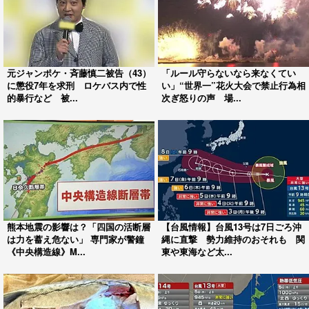
元ジャンポケ・斉藤慎二被告（43）
「ルール守らないなら来なくてい
に懲役7年を求刑 ロケバス内で性
い」“世界一”花火大会で禁止行為相
的暴行など 被...
次ぎ怒りの声 場...
熊本地震の影響は？「四国の活断層
【台風情報】台風13号は7日ごろ沖
は力を蓄え危ない」 専門家が警鐘
縄に直撃 勢力維持のおそれも 関
《中央構造線》M...
東や東海など太...