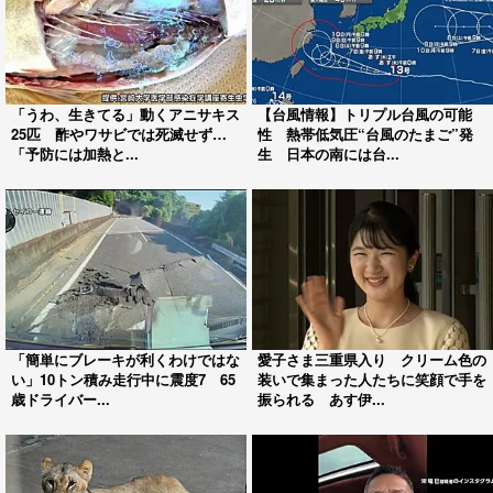
「うわ、生きてる」動くアニサキス
【台風情報】トリプル台風の可能
25匹 酢やワサビでは死滅せず…
性 熱帯低気圧“台風のたまご”発
「予防には加熱と...
生 日本の南には台...
「簡単にブレーキが利くわけではな
愛子さま三重県入り クリーム色の
い」10トン積み走行中に震度7 65
装いで集まった人たちに笑顔で手を
歳ドライバー...
振られる あす伊...