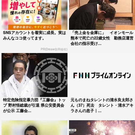
SNSアカウントを着実に成長。実は
「売上金を金庫に」 イオンモール
みんなココ使ってます。
熊本で死亡の22歳女性 勤務店運営
会社の指示受け...
PR(Dreaw合同会社)
特定危険指定暴力団『工藤会』トッ
元ものまねタレントの清水良太郎さ
プ 野村悟総裁が引退 県公安委員会
ん（37）死去 タレント・清水アキ
が公示 工藤会...
ラさんの息子｜...