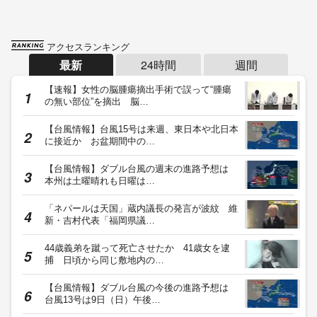
アクセスランキング
最新
24時間
週間
【速報】女性の脳腫瘍摘出手術で誤って“腫瘍
の無い部位”を摘出 脳…
【台風情報】台風15号は来週、東日本や北日本
に接近か お盆期間中の…
【台風情報】ダブル台風の週末の進路予想は
本州は土曜晴れも日曜は…
「ネパールは天国」蔵内議長の発言が波紋 維
新・吉村代表「福岡県議…
44歳義弟を蹴って死亡させたか 41歳女を逮
捕 日頃から同じ敷地内の…
【台風情報】ダブル台風の今後の進路予想は
台風13号は9日（日）午後…