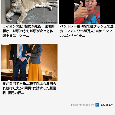
ライオン3頭が相次ぎ死ぬ 猛暑影
ベントレー乗り捨て猛ダッシュで逃
響か 18頭のうち10頭が次々と体
走…フォロワー55万人“自称インフ
調不良に クー...
ルエンサー”を...
妻が自宅で不倫…20年以上も裏切ら
れ続けた夫が“間男”に請求した慰謝
料1億円の行...
Recommended by