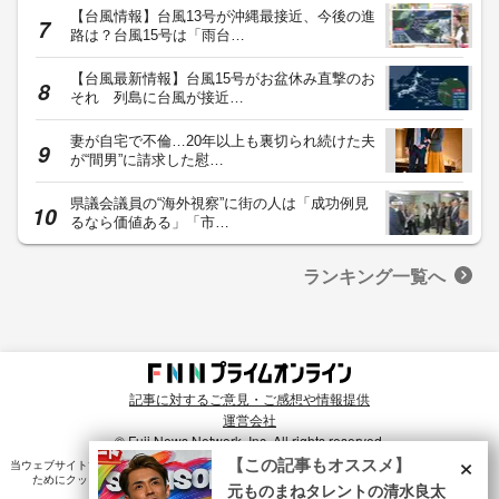
【台風情報】台風13号が沖縄最接近、今後の進
路は？台風15号は「雨台…
【台風最新情報】台風15号がお盆休み直撃のお
それ 列島に台風が接近…
妻が自宅で不倫…20年以上も裏切られ続けた夫
が“間男”に請求した慰…
県議会議員の“海外視察”に街の人は「成功例見
るなら価値ある」「市…
ランキング一覧へ
記事に対するご意見・ご感想や情報提供
運営会社
© Fuji News Network, Inc. All rights reserved.
×
【この記事もオススメ】
当ウェブサイトでは、ユーザのニーズ・興味・関⼼に合致したコンテンツや広告配信を提供する
ためにクッキーを使⽤しています。詳細は、
プライバシーポリシー
をご確認ください。
元ものまねタレントの清水良太