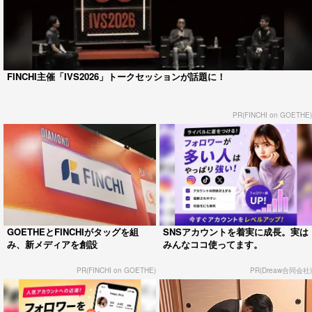
FINCHI主催「IVS2026」トークセッションが話題に！
PR(FINCHI on GOETHE)
GOETHEとFINCHIがタッグを組
SNSアカウントを着実に成長。実は
み、新メディアを創設
みんなココ使ってます。
PR(FINCHI on GOETHE)
PR(Dreaw合同会社)