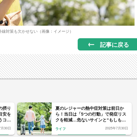
外線対策も欠かせない（画像：イメージ）
記事に戻る
の摂り
夏のレジャーの熱中症対策は前日か
目安を
ら！当日は「5つの行動」で発症リス
うコツ
クを軽減…危ないサインと“もしもの
対処法”を医師が解説
7月30日
2025年7月30日
ライフ