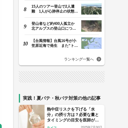
15人のツアー登山で2人遭
難 1人が心肺停止の状態、
1人は「雨に打たれ…
登山者など約400人孤立か
北アルプスの登山口につな
がる県の橋が流さ…
【台風情報】台風16号が小
笠原近海で発生 また“トリ
プル台風”に…1…
ランキング一覧へ
実践！夏バテ・秋バテ対策の他の記事
熱中症リスクを下げる「水
分」の摂り方は？必要な量と
タイミングの目安を医師が解
説。子供に飲んでもらうコツ
2025年7月30日
ライフ