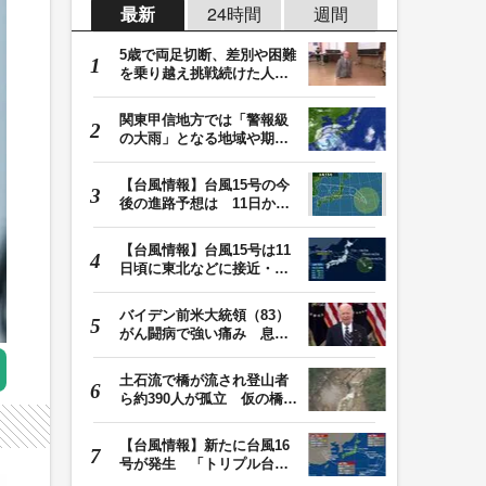
最新
24時間
週間
5歳で両足切断、差別や困難
を乗り越え挑戦続けた人
生 「人生は捨てた…
関東甲信地方では「警報級
の大雨」となる地域や期間
が拡大する可能性…
【台風情報】台風15号の今
後の進路予想は 11日から
12日にかけて、東…
【台風情報】台風15号は11
日頃に東北などに接近・上
陸へ 9日は秋田・…
バイデン前米大統領（83）
がん闘病で強い痛み 息子
「見ているのは本…
土石流で橋が流され登山者
ら約390人が孤立 仮の橋が
でき、下山始まる…
【台風情報】新たに台風16
号が発生 「トリプル台
風」の今後の進路予…