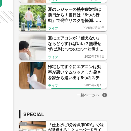
も
夏のレジャーの熱中症対策は
前日から！当日は「5つの行
動」で発症リスクを軽減…危
ないサインと“もしもの対処
2025年7月30日
ライフ
法”を医師が解説
夏にエアコンが「使えない」
ならどうすればいい？無理せ
ずに涼む“3つのコツ”と備えを
家事アドバイザーが伝授
2025年7月1日
ライフ
帰宅してすぐにエアコンは効
率が悪い？ムワッとした暑さ
を家から追い出す5つのステッ
プと外出前のコツ
2025年7月1日
ライフ
一覧ページへ
SPECIAL
PR
「仕上げに3分冷凍庫DRY」で味
が見違える！？スーパードライ