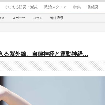
そなえる防災・減災
政治スクエア
特集
番組発
タメ
スポーツ
コラム
都道府県
ら入る紫外線。自律神経と運動神経…