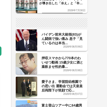
が導き出した「冷え」と「辛
口」のおいしい関係 青く変化
2026年7月30日
した「辛口カーブ」が飲み頃の
サイン！
バイデン前米大統領(83)が
ん闘病で強い痛み 息子「見
ているのは本当...
2026年08月09日
押収スマホから770本のわ
いせつ動画 15歳少女に酒と
薬飲ませ性的暴...
2026年08月08日
愛子さま、学習院幼稚園で
の思い出 運動会では天皇皇
后両陛下が笑顔で応...
2026年08月07日
富士登山ツアー中に64歳男